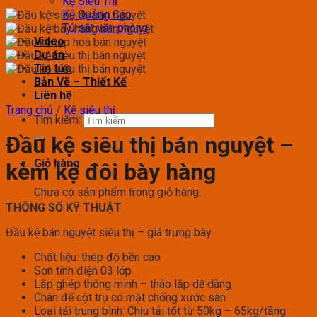
Kệ Siêu Thị
Kệ Quảng Cáo
Tủ sắt văn phòng
Video
Dự án
Tin tức
Bản Vẽ – Thiết Kế
Liên hệ
Trang chủ
/
Kệ siêu thị
Tìm kiếm:
Đầu kệ siêu thị bán nguyệt –
Giỏ hàng
kèm kệ đôi bày hàng
Chưa có sản phẩm trong giỏ hàng.
THÔNG SỐ KỸ THUẬT
Đầu kệ bán nguyệt siêu thị – giá trưng bày
Chất liệu: thép độ bền cao
Sơn tĩnh điện 03 lớp
Lắp ghép thông minh – tháo lắp dễ dàng
Chân đế cột trụ có mặt chống xước sàn
Loại tải trung bình: Chịu tải tốt từ 50kg – 65kg/tầng