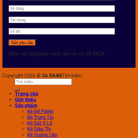
Nhận nội dung bạn muốn liên hệ với 3A RACK
Copyright 2026 ©
3A RACK
Tìm kiếm:
Trang chủ
Giới thiệu
Sản phẩm
Kệ Để Pallet
Kệ Trung Tải
Kệ Sắt V Lỗ
Kệ Siêu Thị
Kệ Quảng Cáo