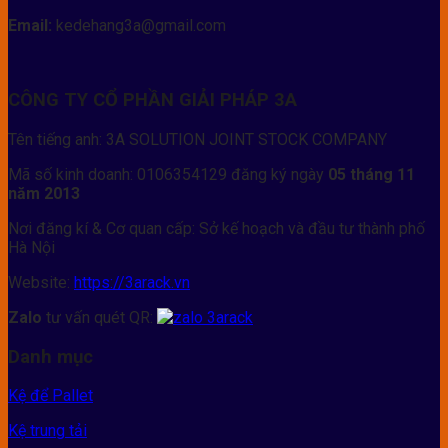
Email:
kedehang3a@gmail.com
CÔNG TY CỔ PHẦN GIẢI PHÁP 3A
Tên tiếng anh: 3A SOLUTION JOINT STOCK COMPANY
Mã số kinh doanh: 0106354129 đăng ký ngày
05 tháng 11
năm 2013
Nơi đăng kí & Cơ quan cấp: Sở kế hoạch và đầu tư thành phố
Hà Nội
Website:
https://3arack.vn
Zalo
tư vấn quét QR:
Danh mục
Kệ để Pallet
Kệ trung tải