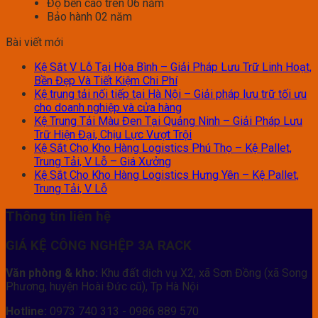
Độ bền cao trên 06 năm
Bảo hành 02 năm
Bài viết mới
Kệ Sắt V Lỗ Tại Hòa Bình – Giải Pháp Lưu Trữ Linh Hoạt,
Bền Đẹp Và Tiết Kiệm Chi Phí
Kệ trung tải nối tiếp tại Hà Nội – Giải pháp lưu trữ tối ưu
cho doanh nghiệp và cửa hàng
Kệ Trung Tải Màu Đen Tại Quảng Ninh – Giải Pháp Lưu
Trữ Hiện Đại, Chịu Lực Vượt Trội
Kệ Sắt Cho Kho Hàng Logistics Phú Thọ – Kệ Pallet,
Trung Tải, V Lỗ – Giá Xưởng
Kệ Sắt Cho Kho Hàng Logistics Hưng Yên – Kệ Pallet,
Trung Tải, V Lỗ
Thông tin liên hệ
GIÁ KỆ CÔNG NGHỆP 3A RACK
Văn phòng & kho:
Khu đất dịch vụ X2, xã Sơn Đồng (xã Song
Phương, huyện Hoài Đức cũ), Tp Hà Nội
Hotline:
0973 740 313 - 0986 889 570