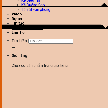
Kệ Siêu Thị
Kệ Quảng Cáo
Tủ sắt văn phòng
Video
Dự án
Tin tức
Bản Vẽ – Thiết Kế
Liên hệ
Tìm kiếm:
Giỏ hàng
Chưa có sản phẩm trong giỏ hàng.