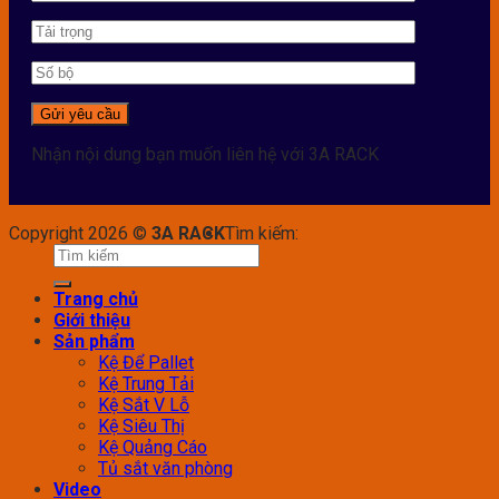
Nhận nội dung bạn muốn liên hệ với 3A RACK
Copyright 2026 ©
3A RACK
Tìm kiếm:
Trang chủ
Giới thiệu
Sản phẩm
Kệ Để Pallet
Kệ Trung Tải
Kệ Sắt V Lỗ
Kệ Siêu Thị
Kệ Quảng Cáo
Tủ sắt văn phòng
Video