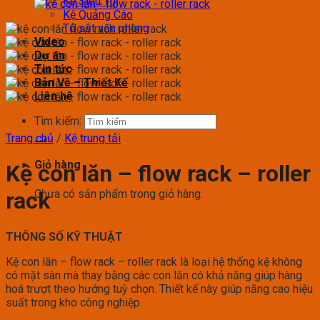
Kệ Siêu Thị
Kệ Quảng Cáo
Tủ sắt văn phòng
Video
Dự án
Tin tức
Bản Vẽ – Thiết Kế
Liên hệ
Tìm kiếm:
Trang chủ
/
Kệ trung tải
Giỏ hàng
Kệ con lăn – flow rack – roller
Chưa có sản phẩm trong giỏ hàng.
rack
THÔNG SỐ KỸ THUẬT
Kệ con lăn – flow rack – roller rack là loại hệ thống kệ không
có mặt sàn mà thay bằng các con lăn có khả năng giúp hàng
hoá trượt theo hướng tuỳ chọn. Thiết kế này giúp năng cao hiệu
suất trong kho công nghiệp.