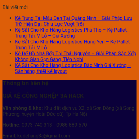
Bài viết mới
Kệ Trung Tải Màu Đen Tại Quảng Ninh – Giải Pháp Lưu
Trữ Hiện Đại, Chịu Lực Vượt Trội
Kệ Sắt Cho Kho Hàng Logistics Phú Thọ – Kệ Pallet,
Trung Tải, V Lỗ – Giá Xưởng
Kệ Sắt Cho Kho Hàng Logistics Hưng Yên – Kệ Pallet,
Trung Tải, V Lỗ
Kệ Để Đồ Nhà Bếp Tại Thái Nguyên – Giải Pháp Sắp Xếp
Không Gian Gọn Gàng, Tiện Nghi
Kệ Sắt Cho Kho Hàng Logistics Bắc Ninh Giá Xưởng –
Sẵn hàng, thiết kế layout
Thông tin liên hệ
GIÁ KỆ CÔNG NGHỆP 3A RACK
Văn phòng & kho:
Khu đất dịch vụ X2, xã Sơn Đồng (xã Song
Phương, huyện Hoài Đức cũ), Tp Hà Nội
Hotline:
0973 740 313 - 0986 889 570
Email:
kedehang3a@gmail.com