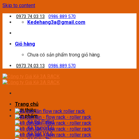
Skip to content
0973 74 03 13
0986 889 570
Kedehang3a@gmail.com
Giỏ hàng
Chưa có sản phẩm trong giỏ hàng.
0973 74 03 13
0986 889 570
Trang chủ
Giới thiệu
Sản phẩm
Kệ Để Pallet
Kệ Trung Tải
Kệ Sắt V Lỗ