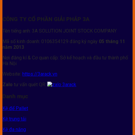
CÔNG TY CỔ PHẦN GIẢI PHÁP 3A
Tên tiếng anh: 3A SOLUTION JOINT STOCK COMPANY
Mã số kinh doanh: 0106354129 đăng ký ngày
05 tháng 11
năm 2013
Nơi đăng kí & Cơ quan cấp: Sở kế hoạch và đầu tư thành phố
Hà Nội
Website:
https://3arack.vn
Zalo
tư vấn quét QR:
Danh mục
Kệ để Pallet
Kệ trung tải
Kệ đa năng