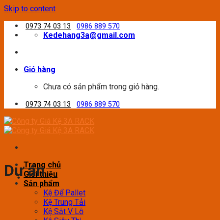
Skip to content
0973 74 03 13
0986 889 570
Kedehang3a@gmail.com
Giỏ hàng
Chưa có sản phẩm trong giỏ hàng.
0973 74 03 13
0986 889 570
Trang chủ
Dự án
Giới thiệu
Sản phẩm
Kệ Để Pallet
Kệ Trung Tải
Kệ Sắt V Lỗ