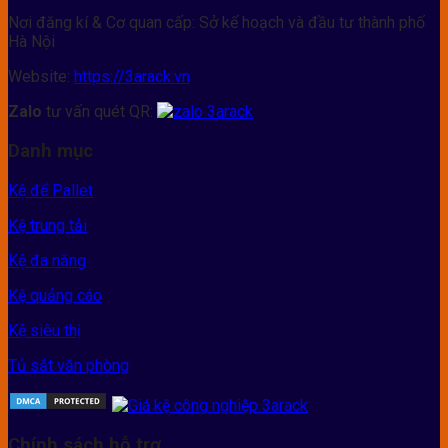
Nơi đăng kí & Cơ quan cấp: Sở kế hoạch và đầu tư thành phố
Hà Nội
Website:
https://3arack.vn
Zalo
tư vấn quét QR:
Danh mục
Kệ để Pallet
Kệ trung tải
Kệ đa năng
Kệ quảng cáo
Kệ siêu thị
Tủ sắt văn phòng
Chính sách hỗ trợ