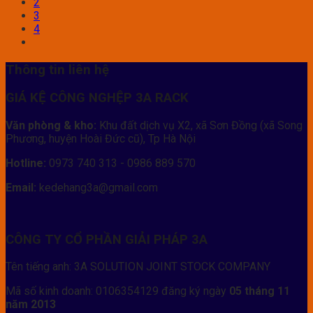
2
3
4
Thông tin liên hệ
GIÁ KỆ CÔNG NGHỆP 3A RACK
Văn phòng & kho:
Khu đất dịch vụ X2, xã Sơn Đồng (xã Song
Phương, huyện Hoài Đức cũ), Tp Hà Nội
Hotline:
0973 740 313 - 0986 889 570
Email:
kedehang3a@gmail.com
CÔNG TY CỔ PHẦN GIẢI PHÁP 3A
Tên tiếng anh: 3A SOLUTION JOINT STOCK COMPANY
Mã số kinh doanh: 0106354129 đăng ký ngày
05 tháng 11
năm 2013