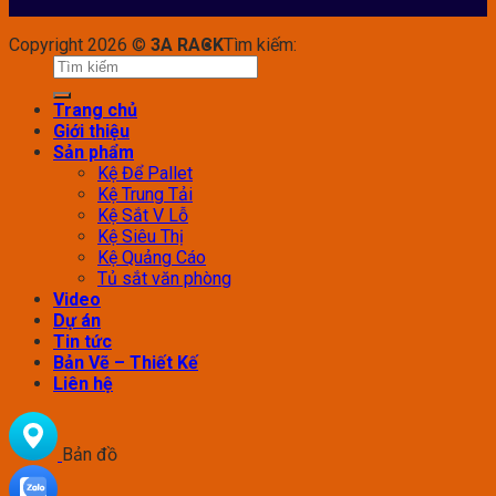
Copyright 2026 ©
3A RACK
Tìm kiếm:
Trang chủ
Giới thiệu
Sản phẩm
Kệ Để Pallet
Kệ Trung Tải
Kệ Sắt V Lỗ
Kệ Siêu Thị
Kệ Quảng Cáo
Tủ sắt văn phòng
Video
Dự án
Tin tức
Bản Vẽ – Thiết Kế
Liên hệ
Bản đồ