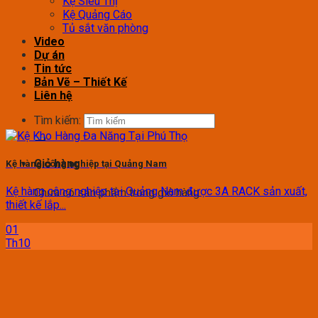
Kệ Siêu Thị
Kệ Quảng Cáo
Tủ sắt văn phòng
Video
Dự án
Tin tức
Bản Vẽ – Thiết Kế
Liên hệ
Tìm kiếm:
Giỏ hàng
Kệ hàng công nghiệp tại Quảng Nam
Kệ hàng công nghiệp tại Quảng Nam được 3A RACK sản xuất,
Chưa có sản phẩm trong giỏ hàng.
thiết kế lắp...
01
Th10