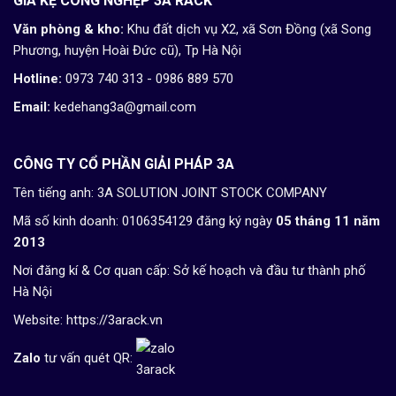
GIÁ KỆ CÔNG NGHỆP 3A RACK
Văn phòng & kho:
Khu đất dịch vụ X2, xã Sơn Đồng (xã Song
Phương, huyện Hoài Đức cũ), Tp Hà Nội
Hotline:
0973 740 313 - 0986 889 570
Email:
kedehang3a@gmail.com
CÔNG TY CỔ PHẦN GIẢI PHÁP 3A
Tên tiếng anh: 3A SOLUTION JOINT STOCK COMPANY
Mã số kinh doanh: 0106354129 đăng ký ngày
05 tháng 11 năm
2013
Nơi đăng kí & Cơ quan cấp: Sở kế hoạch và đầu tư thành phố
Hà Nội
Website:
https://3arack.vn
Zalo
tư vấn quét QR: