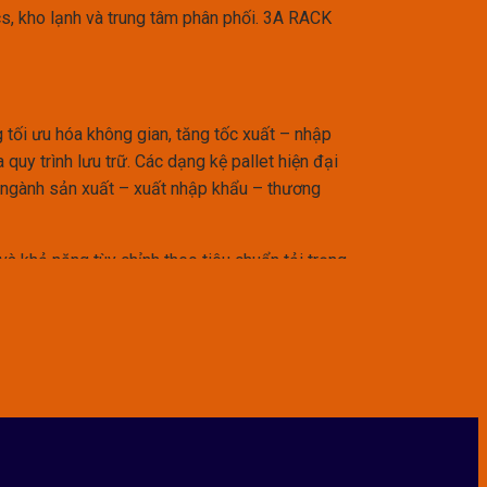
cs, kho lạnh và trung tâm phân phối. 3A RACK
g tối ưu hóa không gian, tăng tốc xuất – nhập
uy trình lưu trữ. Các dạng kệ pallet hiện đại
c ngành sản xuất – xuất nhập khẩu – thương
n và khả năng tùy chỉnh theo tiêu chuẩn tải trọng
hường, kệ pallet có khả năng chịu tải lớn từ