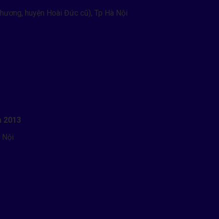
 cao từ 3m – 12m.
hương, huyện Hoài Đức cũ), Tp Hà Nội
let – Vị trí – Khu vực.
ảo vệ cột.
 10–15 năm.
n tử, kho lạnh và doanh nghiệp xuất khẩu đều ưu tiên sử dụng kệ p
m 2013
 Nội