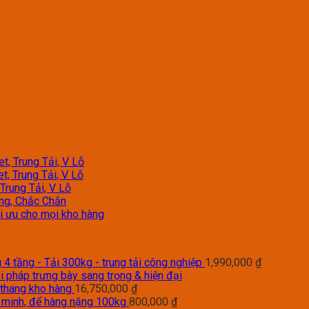
t, Trung Tải, V Lỗ
t, Trung Tải, V Lỗ
Trung Tải, V Lỗ
àng, Chắc Chắn
tối ưu cho mọi kho hàng
4 tầng - Tải 300kg - trung tải công nghiệp
1,990,000
₫
i pháp trưng bày sang trọng & hiện đại
 thang kho hàng
16,750,000
₫
g minh, để hàng nặng 100kg
800,000
₫