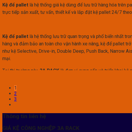
Kệ để pallet
là hệ thống giá kệ dùng để lưu trữ hàng hóa trên p
trực tiếp sản xuất, tư vấn, thiết kế và lắp đặt kệ pallet 24/7 th
Kệ để pallet
là hệ thống lưu trữ quan trọng và phổ biến nhất tro
hàng và đảm bảo an toàn cho vận hành xe nâng, kệ để pallet trở 
như kệ Selective, Drive-in, Double Deep, Push Back, Narrow Ai
mại.
Tại thị trường này,
3A RACK
là đơn vị cung cấp và triển khai kệ p
của từng kho.
1
Kệ để pallet là gì? Vì sao doanh nghiệp 
2
3
Kệ để pallet là hệ thống giá kệ được thiết kế để phục vụ lưu trữ
500kg – 3000kg/pallet, giúp doanh nghiệp tận dụng tối đa chiều
Thông tin liên hệ
Các lợi ích rõ rệt của kệ pallet:
GIÁ KỆ CÔNG NGHỆP 3A RACK