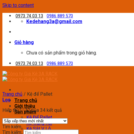
Skip to content
0973 74 03 13
0986 889 570
Kedehang3a@gmail.com
Giỏ hàng
Chưa có sản phẩm trong giỏ hàng.
0973 74 03 13
0986 889 570
Trang chủ
/
Kệ để Pallet
Lọc
Trang chủ
Giới thiệu
Hiển thị 1–12 của 34 kết quả
Sản phẩm
Kệ Để Pallet
Kệ Trung Tải
Tìm kiếm
Kệ Sắt V Lỗ
Tìm kiếm: