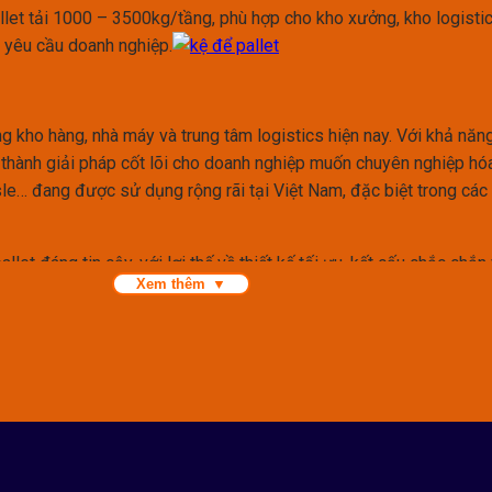
allet tải 1000 – 3500kg/tầng, phù hợp cho kho xưởng, kho logisti
eo yêu cầu doanh nghiệp.
ng kho hàng, nhà máy và trung tâm logistics hiện nay. Với khả năn
thành giải pháp cốt lõi cho doanh nghiệp muốn chuyên nghiệp hóa q
sle… đang được sử dụng rộng rãi tại Việt Nam, đặc biệt trong cá
allet đáng tin cậy, với lợi thế về thiết kế tối ưu, kết cấu chắc chắ
Xem thêm
cần?
 pallet hàng hóa sử dụng xe nâng. Khác với các loại kệ kho thông t
 cao kho, đồng thời vận hành xuất nhập nhanh và an toàn.