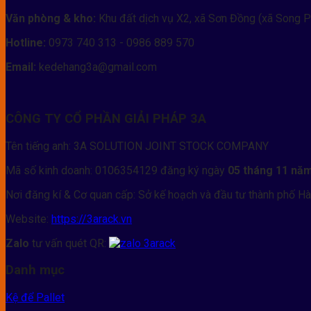
Tối ưu đến 70% diện tích kho
bằng cách khai thác chiều
Văn phòng & kho:
Khu đất dịch vụ X2, xã Sơn Đồng (xã Song P
Chuẩn hóa quy trình logistics
: quản lý hàng hóa theo Pal
Hotline:
0973 740 313 - 0986 889 570
Email:
kedehang3a@gmail.com
Tăng tốc xuất nhập
nhờ xe nâng vào lấy hàng thuận tiện.
An toàn tuyệt đối
với các chốt khóa beam, thanh giằng, b
CÔNG TY CỔ PHẦN GIẢI PHÁP 3A
Giảm chi phí dài hạn
nhờ kết cấu bền vững, tuổi thọ cao
Tên tiếng anh: 3A SOLUTION JOINT STOCK COMPANY
Đây là lý do các nhà máy sản xuất linh kiện, kho thương mại điệ
Mã số kinh doanh: 0106354129 đăng ký ngày
05 tháng 11 nă
Nơi đăng kí & Cơ quan cấp: Sở kế hoạch và đầu tư thành phố Hà
Website:
https://3arack.vn
Zalo
tư vấn quét QR:
Danh mục
Kệ để Pallet