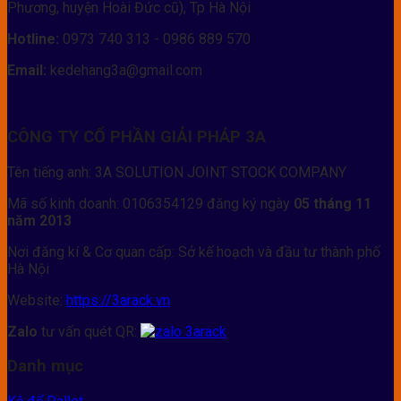
chắn và khả năng tùy chỉnh theo tiêu chuẩn tải trọng của từng
Phương, huyện Hoài Đức cũ), Tp Hà Nội
kho.
Hotline:
0973 740 313 - 0986 889 570
Kệ để pallet là gì? Vì sao doanh nghiệp
Email:
kedehang3a@gmail.com
cần?
Kệ để pallet là hệ thống giá kệ được thiết kế để phục vụ lưu
CÔNG TY CỔ PHẦN GIẢI PHÁP 3A
trữ pallet hàng hóa sử dụng xe nâng. Khác với các loại kệ kho
Tên tiếng anh: 3A SOLUTION JOINT STOCK COMPANY
thông thường, kệ pallet có khả năng chịu tải lớn từ 500kg –
3000kg/pallet, giúp doanh nghiệp tận dụng tối đa chiều cao
Mã số kinh doanh: 0106354129 đăng ký ngày
05 tháng 11
kho, đồng thời vận hành xuất nhập nhanh và an toàn.
năm 2013
Nơi đăng kí & Cơ quan cấp: Sở kế hoạch và đầu tư thành phố
Các lợi ích rõ rệt của kệ pallet:
Hà Nội
Tối ưu đến 70% diện tích kho
bằng cách khai thác
Website:
https://3arack.vn
chiều cao từ 3m – 12m.
Zalo
tư vấn quét QR:
Chuẩn hóa quy trình logistics
: quản lý hàng hóa theo
Danh mục
Pallet – Vị trí – Khu vực.