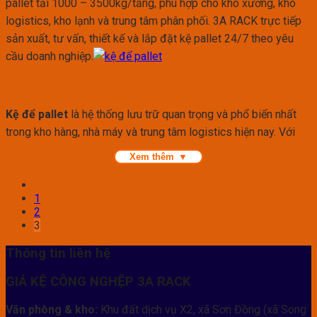
pallet tải 1000 – 3500kg/tầng, phù hợp cho kho xưởng, kho
logistics, kho lạnh và trung tâm phân phối. 3A RACK trực tiếp
sản xuất, tư vấn, thiết kế và lắp đặt kệ pallet 24/7 theo yêu
cầu doanh nghiệp.
Kệ để pallet
là hệ thống lưu trữ quan trọng và phổ biến nhất
trong kho hàng, nhà máy và trung tâm logistics hiện nay. Với
khả năng tối ưu hóa không gian, tăng tốc xuất – nhập hàng và
Xem thêm
đảm bảo an toàn cho vận hành xe nâng, kệ để pallet trở thành
giải pháp cốt lõi cho doanh nghiệp muốn chuyên nghiệp hóa
1
quy trình lưu trữ. Các dạng kệ pallet hiện đại như kệ Selective,
2
Drive-in, Double Deep, Push Back, Narrow Aisle… đang được
3
sử dụng rộng rãi tại Việt Nam, đặc biệt trong các ngành sản
Thông tin liên hệ
xuất – xuất nhập khẩu – thương mại.
GIÁ KỆ CÔNG NGHỆP 3A RACK
Tại thị trường này,
3A RACK
là đơn vị cung cấp và triển khai kệ
pallet đáng tin cậy, với lợi thế về thiết kế tối ưu, kết cấu chắc
Văn phòng & kho:
Khu đất dịch vụ X2, xã Sơn Đồng (xã Song