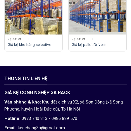
KỆ ĐỂ PALLET
KỆ ĐỂ PALLET
Giá kệ kho hàng selective
Giá kệ pallet Drive in
THÔNG TIN LIÊN HỆ
GIÁ KỆ CÔNG NGHỆP 3A RACK
Văn phòng & kho:
Khu đất dịch vụ X2, xã Sơn Đồng (xã Song
Phương, huyện Hoài Đức cũ), Tp Hà Nội
Hotline:
0973 740 313 - 0986 889 570
Email:
kedehang3a@gmail.com