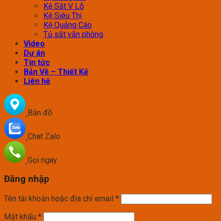
Kệ Sắt V Lỗ
Kệ Siêu Thị
Kệ Quảng Cáo
Tủ sắt văn phòng
Video
Dự án
Tin tức
Bản Vẽ – Thiết Kế
Liên hệ
Bản đồ
Chat Zalo
Gọi ngay
Đăng nhập
Tên tài khoản hoặc địa chỉ email
*
Mật khẩu
*