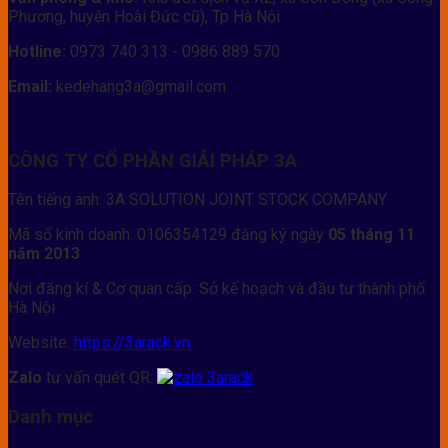
Phương, huyện Hoài Đức cũ), Tp Hà Nội
Hotline:
0973 740 313 - 0986 889 570
Email:
kedehang3a@gmail.com
CÔNG TY CỔ PHẦN GIẢI PHÁP 3A
Tên tiếng anh: 3A SOLUTION JOINT STOCK COMPANY
Mã số kinh doanh: 0106354129 đăng ký ngày
05 tháng 11
năm 2013
Nơi đăng kí & Cơ quan cấp: Sở kế hoạch và đầu tư thành phố
Hà Nội
Website:
https://3arack.vn
Zalo
tư vấn quét QR:
Danh mục