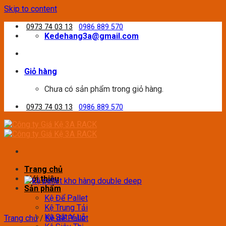
Skip to content
0973 74 03 13
0986 889 570
Kedehang3a@gmail.com
Giỏ hàng
Chưa có sản phẩm trong giỏ hàng.
0973 74 03 13
0986 889 570
Trang chủ
Giới thiệu
Sản phẩm
Kệ Để Pallet
Kệ Trung Tải
Kệ Sắt V Lỗ
Trang chủ
/
Kệ để Pallet