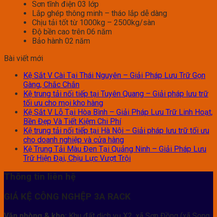
Sơn tĩnh điện 03 lớp
Lắp ghép thông minh – tháo lắp dễ dàng
Chịu tải tốt từ 1000kg – 2500kg/sàn
Độ bền cao trên 06 năm
Bảo hành 02 năm
Bài viết mới
Kệ Sắt V Cài Tại Thái Nguyên – Giải Pháp Lưu Trữ Gọn
Gàng, Chắc Chắn
Kệ trung tải nối tiếp tại Tuyên Quang – Giải pháp lưu trữ
tối ưu cho mọi kho hàng
Kệ Sắt V Lỗ Tại Hòa Bình – Giải Pháp Lưu Trữ Linh Hoạt,
Bền Đẹp Và Tiết Kiệm Chi Phí
Kệ trung tải nối tiếp tại Hà Nội – Giải pháp lưu trữ tối ưu
cho doanh nghiệp và cửa hàng
Kệ Trung Tải Màu Đen Tại Quảng Ninh – Giải Pháp Lưu
Trữ Hiện Đại, Chịu Lực Vượt Trội
Thông tin liên hệ
GIÁ KỆ CÔNG NGHỆP 3A RACK
Văn phòng & kho:
Khu đất dịch vụ X2, xã Sơn Đồng (xã Song