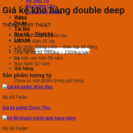
Kệ Siêu Thị
Kệ Quảng Cáo
Giá kệ kho hàng double deep
Tủ sắt văn phòng
Video
Dự án
THÔNG SỐ KỸ THUẬT
Tin tức
Bản Vẽ – Thiết Kế
Chất liệu: thép độ bền cao
Liên hệ
Sơn tĩnh điện 03 lớp
Lắp ghép thông minh – tháo lắp dễ dàng
Tìm kiếm:
Chịu tải tốt từ 1000kg – 2500kg/sàn
Độ bền cao trên 06 năm
Bảo hành 02 năm
Giỏ hàng
Sản phẩm tương tự
Chưa có sản phẩm trong giỏ hàng.
Kệ để Pallet
Giá kệ pallet Drive-Thru
Kệ để Pallet