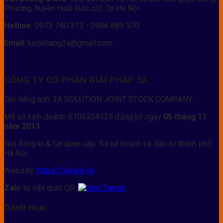
Phương, huyện Hoài Đức cũ), Tp Hà Nội
Hotline:
0973 740 313 - 0986 889 570
Email:
kedehang3a@gmail.com
CÔNG TY CỔ PHẦN GIẢI PHÁP 3A
Tên tiếng anh: 3A SOLUTION JOINT STOCK COMPANY
Mã số kinh doanh: 0106354129 đăng ký ngày
05 tháng 11
năm 2013
Nơi đăng kí & Cơ quan cấp: Sở kế hoạch và đầu tư thành phố
Hà Nội
Website:
https://3arack.vn
Zalo
tư vấn quét QR:
Danh mục