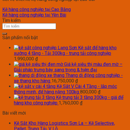
Kệ hàng công nghiệp tại Cao Bằng
Kệ hàng công nghiệp tại Yên Bái
Tìm kiếm
Sản phẩm nổi bật
Kệ sắt để hàng kho
xưởng 4 tầng - Tải 300kg - trung tải công nghiệp
1,990,000
₫
Giá kệ siêu thị màu đen mờ –
Giải pháp trưng bày sang trọng & hiện đại
Thang di động công nghiệp -
xe thang kho hàng
16,750,000
₫
Kệ Sắt V Cài 4 Tầng - lắp móc
thông minh, để hàng nặng 100kg
800,000
₫
Kệ trung tải 3 tầng 300kg - giá để
hàng kho công nghiệp
1,760,000
₫
Bài viết mới
Kệ Sắt Kho Hàng Logistics Sơn La – Kệ Selective,
Pallet, Trung Tải, V Lỗ