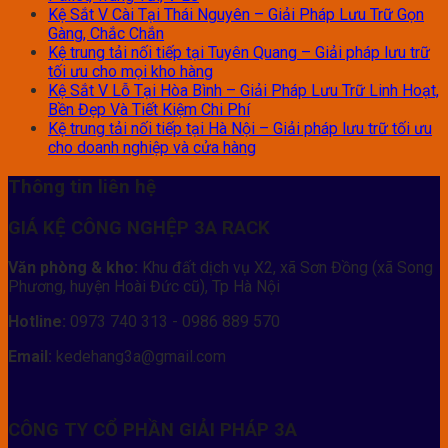
Kệ Sắt V Cài Tại Thái Nguyên – Giải Pháp Lưu Trữ Gọn
Gàng, Chắc Chắn
Kệ trung tải nối tiếp tại Tuyên Quang – Giải pháp lưu trữ
tối ưu cho mọi kho hàng
Kệ Sắt V Lỗ Tại Hòa Bình – Giải Pháp Lưu Trữ Linh Hoạt,
Bền Đẹp Và Tiết Kiệm Chi Phí
Kệ trung tải nối tiếp tại Hà Nội – Giải pháp lưu trữ tối ưu
cho doanh nghiệp và cửa hàng
Thông tin liên hệ
GIÁ KỆ CÔNG NGHỆP 3A RACK
Văn phòng & kho:
Khu đất dịch vụ X2, xã Sơn Đồng (xã Song
Phương, huyện Hoài Đức cũ), Tp Hà Nội
Hotline:
0973 740 313 - 0986 889 570
Email:
kedehang3a@gmail.com
CÔNG TY CỔ PHẦN GIẢI PHÁP 3A