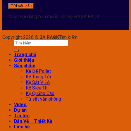
Nhận nội dung bạn muốn liên hệ với 3A RACK
Copyright 2026 ©
3A RACK
Tìm kiếm:
Trang chủ
Giới thiệu
Sản phẩm
Kệ Để Pallet
Kệ Trung Tải
Kệ Sắt V Lỗ
Kệ Siêu Thị
Kệ Quảng Cáo
Tủ sắt văn phòng
Video
Dự án
Tin tức
Bản Vẽ – Thiết Kế
Liên hệ