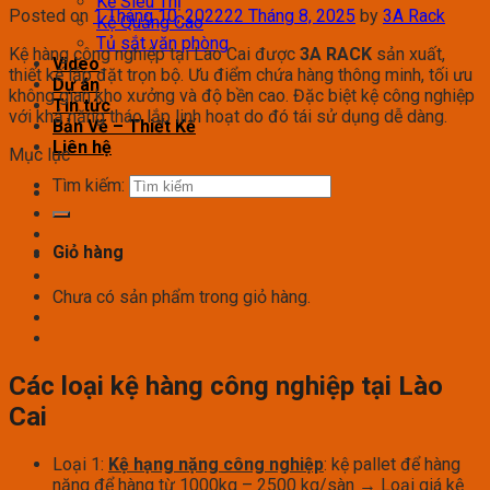
Kệ Siêu Thị
Posted on
1 Tháng 10, 2022
22 Tháng 8, 2025
by
3A Rack
Kệ Quảng Cáo
Tủ sắt văn phòng
Kệ hàng công nghiệp tại Lào Cai được
3A RACK
sản xuất,
Video
thiết kế lắp đặt trọn bộ. Ưu điểm chứa hàng thông minh, tối ưu
Dự án
không gian kho xưởng và độ bền cao. Đặc biệt kệ công nghiệp
Tin tức
với khả năng tháo lắp linh hoạt do đó tái sử dụng dễ dàng.
Bản Vẽ – Thiết Kế
Liên hệ
Mục lục
Tìm kiếm:
Giỏ hàng
Chưa có sản phẩm trong giỏ hàng.
Các loại kệ hàng công nghiệp tại Lào
Cai
Loại 1:
Kệ hạng nặng công nghiệp
: kệ pallet để hàng
nặng để hàng từ 1000kg – 2500 kg/sàn → Loại giá kệ