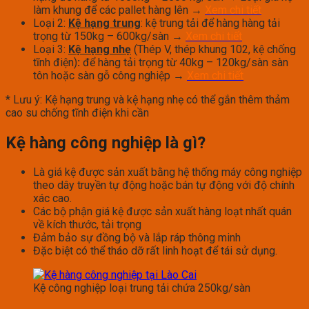
làm khung để các pallet hàng lên →
Xem chi tiết
Loại 2:
Kệ hạng trung
: kệ trung tải để hàng hàng tải
trọng từ 150kg – 600kg/sàn →
Xem chi tiết
Loại 3:
Kệ hạng nhẹ
(Thép V, thép khung 102, kệ chống
tĩnh điện)
:
để hàng tải trọng từ 40kg – 120kg/sàn sàn
tôn hoặc sàn gỗ công nghiệp →
Xem chi tiết
* Lưu ý: Kệ hạng trung và kệ hạng nhẹ có thể gắn thêm thảm
cao su chống tĩnh điện khi cần
Kệ hàng công nghiệp là gì?
Là giá kệ được sản xuất bằng hệ thống máy công nghiệp
theo dây truyền tự động hoặc bán tự động với độ chính
xác cao.
Các bộ phận giá kệ được sản xuất hàng loạt nhất quán
về kích thước, tải trọng
Đảm bảo sự đồng bộ và lắp ráp thông minh
Đặc biệt có thể tháo dỡ rất linh hoạt để tái sử dụng.
Kệ công nghiệp loại trung tải chứa 250kg/sàn