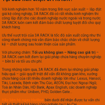
Với kinh nghiệm hơn 10 năm trong lĩnh vực sản xuất – lắp đặt
giá kệ công nghiệp, 3A RACK đã có rất nhiều kinh nghiệm thi
công lắp đặt cho các doanh nghiệp nước ngoài và trong nước.
3A RACK luôn cam kết đảm bảo chất lượng tuyệt đối cho quý
khách hàng.
Ưu thế vượt trội của 3A RACK là tốc độ sản xuất cũng như thi
công nhanh chóng mà vẫn đảm bảo chắc chắn về chất lượng
kệ – chất lượng sau hoàn thiện của sản phẩm.
Với phương châm:
Tối ưu không gian – Nâng cao giá trị
–
3A RACK cam kết đem lại giải pháp chứa hàng chuyên nghiệp
– bền bỉ và tối ưu chi phí.
Trong những năm qua, 3A RACK đã đem lại những giải pháp
hiệu quả – giải quyết triệt để vấn đề không gian kho, xưởng
chứa hàng của rất nhiều doanh nghiệp lớn như: Lexus, Hansol,
Tiki, Lazada, Bệnh viện Thu Cúc, AEON, Đại học Ngoại Ngữ,
Toà án Nhân Dân, HD Bank, Apax English, các doanh nghiệp
thực phẩm như: Uniben, PHD, Golden Gate…
Hãy liên hệ ngay Hotline
bên dưới để nhận được tư vấn chi
tiết về thiết kế kệ hàng công nghiệp tại Lào Cai