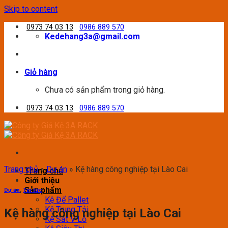
Skip to content
0973 74 03 13
0986 889 570
Kedehang3a@gmail.com
Giỏ hàng
Chưa có sản phẩm trong giỏ hàng.
0973 74 03 13
0986 889 570
Trang chủ
»
Dự án
»
Kệ hàng công nghiệp tại Lào Cai
Trang chủ
Giới thiệu
Sản phẩm
Dự án
,
Tin tức
Kệ Để Pallet
Kệ Trung Tải
Kệ hàng công nghiệp tại Lào Cai
Kệ Sắt V Lỗ