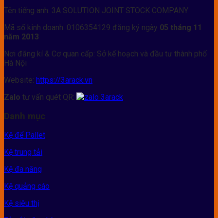
Tên tiếng anh: 3A SOLUTION JOINT STOCK COMPANY
Mã số kinh doanh: 0106354129 đăng ký ngày
05 tháng 11
năm 2013
Nơi đăng kí & Cơ quan cấp: Sở kế hoạch và đầu tư thành phố
Hà Nội
Website:
https://3arack.vn
Zalo
tư vấn quét QR:
Danh mục
Kệ để Pallet
Kệ trung tải
Kệ đa năng
Kệ quảng cáo
Kệ siêu thị