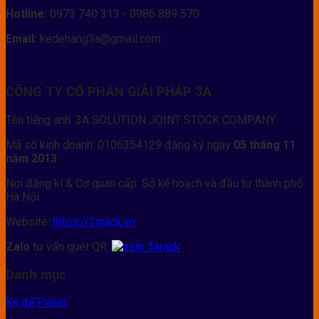
Hotline:
0973 740 313 - 0986 889 570
Email:
kedehang3a@gmail.com
CÔNG TY CỔ PHẦN GIẢI PHÁP 3A
Tên tiếng anh: 3A SOLUTION JOINT STOCK COMPANY
Mã số kinh doanh: 0106354129 đăng ký ngày
05 tháng 11
năm 2013
Nơi đăng kí & Cơ quan cấp: Sở kế hoạch và đầu tư thành phố
Hà Nội
Website:
https://3arack.vn
Zalo
tư vấn quét QR:
Danh mục
Kệ để Pallet