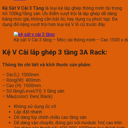
Kệ Sắt V Cài 3 Tầng
là loại kệ lắp ghép thông minh tải trọng
tới 100kg/tầng sàn. Ưu điểm vượt trội là lắp ghép dễ dàng
bằng móc gài, không cần bắt ốc, hay dụng cụ phức tạp. Đa
dụng để nặng vượt trội hơn loại kệ V lỗ cũ trước đây.
Kệ săt V Cài 3 tầng – Móc cài thông minh – Cao 1500 x 
Kệ V Cài lắp ghép 3 tầng 3A Rack:
Thông tin chi tiết và kích thước sản phẩm:
– Dài:(L): 1000mm
– Rộng(W): 400mm
– Cao (H): 1500mm
– Số tầng(Level/Fl): 3 tầng sàn
– Màu(color): Đen( Black)
Không sử dụng ốc vít
Lắp đặt nhanh
Dễ dàng tùy chỉnh chiều cao tầng sàn
Dễ dàng vận chuyển, đóng gói với module 1m( cao trên