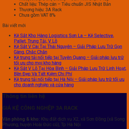
Chất liệu: Thép cán – Tiêu chuẩn JIS Nhật Bản
Thương hiệu: 3A Rack
Chưa gồm VAT 8%
Bài viết mới
Kệ Sắt Kho Hàng Logistics Sơn La – Kệ Selective,
Pallet, Trung Tải, V Lỗ
Kệ Sắt V Cài Tại Thái Nguyên – Giải Pháp Lưu Trữ Gọn
Gàng, Chắc Chắn
Kệ trung tải nối tiếp tại Tuyên Quang – Giải pháp lưu trữ
tối ưu cho mọi kho hàng
Kệ Sắt V Lỗ Tại Hòa Bình – Giải Pháp Lưu Trữ Linh Hoạt,
Bền Đẹp Và Tiết Kiệm Chi Phí
Kệ trung tải nối tiếp tại Hà Nội – Giải pháp lưu trữ tối ưu
cho doanh nghiệp và cửa hàng
Thông tin liên hệ
GIÁ KỆ CÔNG NGHỆP 3A RACK
Văn phòng & kho:
Khu đất dịch vụ X2, xã Sơn Đồng (xã Song
Phương, huyện Hoài Đức cũ), Tp Hà Nội