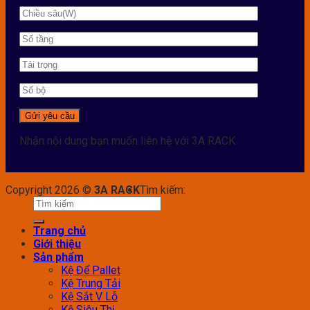
Nhận nội dung bạn muốn liên hệ với 3A RACK
Copyright 2026 ©
3A RACK
Tìm kiếm:
Trang chủ
Giới thiệu
Sản phẩm
Kệ Để Pallet
Kệ Trung Tải
Kệ Sắt V Lỗ
Kệ Siêu Thị