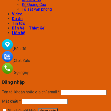
Kệ Quảng Cáo
Tủ sắt văn phòng
Video
Dự án
Tin tức
Bản Vẽ – Thiết Kế
Liên hệ
Bản đồ
Chat Zalo
Gọi ngay
Đăng nhập
Tên tài khoản hoặc địa chỉ email
*
Mật khẩu
*
Ghi nhớ mật khẩu
Đăng nhập