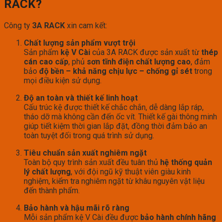
RACK?
Công ty
3A RACK
xin cam kết:
Chất lượng sản phẩm vượt trội
Sản phẩm
kệ V Cài
của 3A RACK được sản xuất từ
thép
cán cao cấp
, phủ
sơn tĩnh điện chất lượng cao
, đảm
bảo
độ bền – khả năng chịu lực – chống gỉ sét
trong
mọi điều kiện sử dụng.
Độ an toàn và thiết kế linh hoạt
Cấu trúc kệ được thiết kế chắc chắn, dễ dàng lắp ráp,
tháo dỡ mà không cần đến ốc vít. Thiết kế gài thông minh
giúp tiết kiệm thời gian lắp đặt, đồng thời đảm bảo an
toàn tuyệt đối trong quá trình sử dụng.
Tiêu chuẩn sản xuất nghiêm ngặt
Toàn bộ quy trình sản xuất đều tuân thủ
hệ thống quản
lý chất lượng
, với đội ngũ kỹ thuật viên giàu kinh
nghiệm, kiểm tra nghiêm ngặt từ khâu nguyên vật liệu
đến thành phẩm.
Bảo hành và hậu mãi rõ ràng
Mỗi sản phẩm kệ V Cài đều được
bảo hành chính hãng