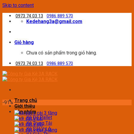
Skip to content
0973 74 03 13
0986 889 570
Kedehang3a@gmail.com
Giỏ hàng
Chưa có sản phẩm trong giỏ hàng.
0973 74 03 13
0986 889 570
Trang chủ
-91%
Giới thiệu
Sản phẩm
Kệ Để Pallet
Kệ Trung Tải
Kệ Sắt V Lỗ