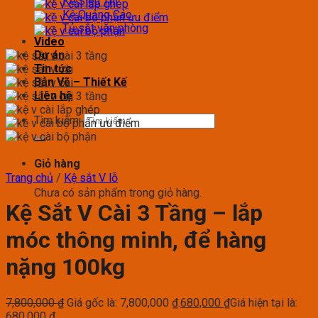
Kệ Siêu Thị
Kệ Quảng Cáo
Tủ sắt văn phòng
Video
Dự án
Tin tức
Bản Vẽ – Thiết Kế
Liên hệ
Tìm kiếm:
Giỏ hàng
Trang chủ
/
Kệ sắt V lỗ
Chưa có sản phẩm trong giỏ hàng.
Kệ Sắt V Cài 3 Tầng – lắp
móc thông minh, để hàng
nặng 100kg
7,800,000
₫
Giá gốc là: 7,800,000 ₫.
680,000
₫
Giá hiện tại là:
680,000 ₫.