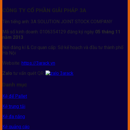
CÔNG TY CỔ PHẦN GIẢI PHÁP 3A
Tên tiếng anh: 3A SOLUTION JOINT STOCK COMPANY
Mã số kinh doanh: 0106354129 đăng ký ngày
05 tháng 11
năm 2013
Nơi đăng kí & Cơ quan cấp: Sở kế hoạch và đầu tư thành phố
Hà Nội
Website:
https://3arack.vn
Zalo
tư vấn quét QR:
Danh mục
Kệ để Pallet
Kệ trung tải
Kệ đa năng
Kệ quảng cáo