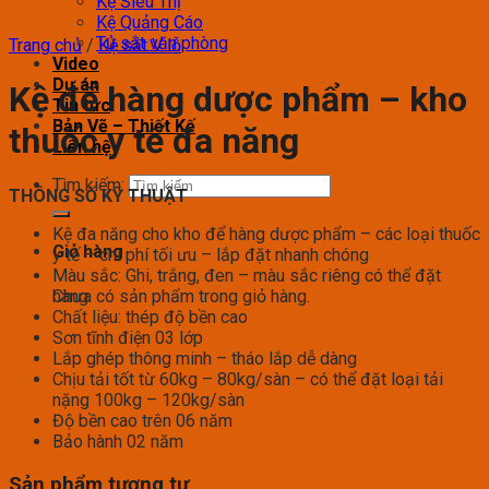
Kệ Siêu Thị
Kệ Quảng Cáo
Tủ sắt văn phòng
Trang chủ
/
Kệ sắt V lỗ
Video
Dự án
Kệ để hàng dược phẩm – kho
Tin tức
Bản Vẽ – Thiết Kế
thuốc y tế đa năng
Liên hệ
Tìm kiếm:
THÔNG SỐ KỸ THUẬT
Kệ đa năng cho kho để hàng dược phẩm – các loại thuốc
Giỏ hàng
y tế – chi phí tối ưu – lắp đặt nhanh chóng
Màu sắc: Ghi, trắng, đen – màu sắc riêng có thể đặt
Chưa có sản phẩm trong giỏ hàng.
hàng
Chất liệu: thép độ bền cao
Sơn tĩnh điện 03 lớp
Lắp ghép thông minh – tháo lắp dễ dàng
Chịu tải tốt từ 60kg – 80kg/sàn – có thể đặt loại tải
nặng 100kg – 120kg/sàn
Độ bền cao trên 06 năm
Bảo hành 02 năm
Sản phẩm tương tự