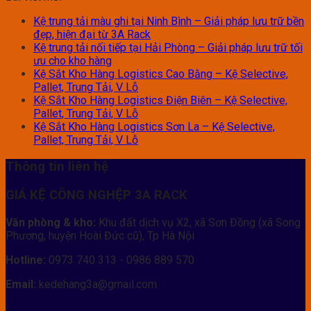
Kệ trung tải màu ghi tại Ninh Bình – Giải pháp lưu trữ bền
đẹp, hiện đại từ 3A Rack
Kệ trung tải nối tiếp tại Hải Phòng – Giải pháp lưu trữ tối
ưu cho kho hàng
Kệ Sắt Kho Hàng Logistics Cao Bằng – Kệ Selective,
Pallet, Trung Tải, V Lỗ
Kệ Sắt Kho Hàng Logistics Điện Biên – Kệ Selective,
Pallet, Trung Tải, V Lỗ
Kệ Sắt Kho Hàng Logistics Sơn La – Kệ Selective,
Pallet, Trung Tải, V Lỗ
Thông tin liên hệ
GIÁ KỆ CÔNG NGHỆP 3A RACK
Văn phòng & kho:
Khu đất dịch vụ X2, xã Sơn Đồng (xã Song
Phương, huyện Hoài Đức cũ), Tp Hà Nội
Hotline:
0973 740 313 - 0986 889 570
Email:
kedehang3a@gmail.com