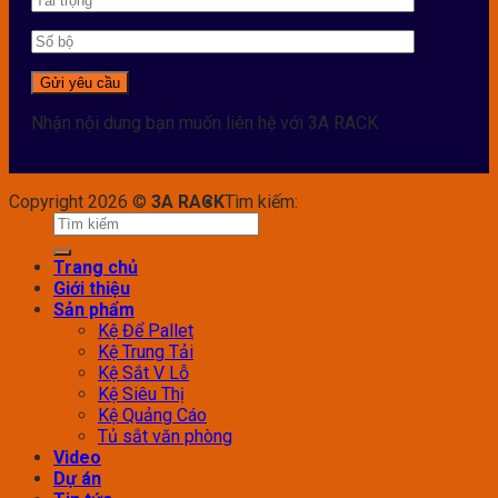
Nhận nội dung bạn muốn liên hệ với 3A RACK
Copyright 2026 ©
3A RACK
Tìm kiếm:
Trang chủ
Giới thiệu
Sản phẩm
Kệ Để Pallet
Kệ Trung Tải
Kệ Sắt V Lỗ
Kệ Siêu Thị
Kệ Quảng Cáo
Tủ sắt văn phòng
Video
Dự án