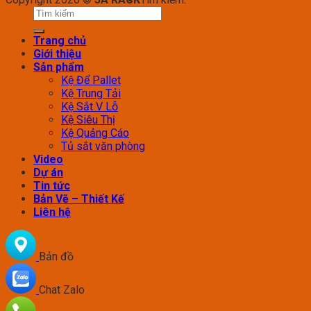
Trang chủ
Giới thiệu
Sản phẩm
Kệ Để Pallet
Kệ Trung Tải
Kệ Sắt V Lỗ
Kệ Siêu Thị
Kệ Quảng Cáo
Tủ sắt văn phòng
Video
Dự án
Tin tức
Bản Vẽ – Thiết Kế
Liên hệ
Bản đồ
Chat Zalo