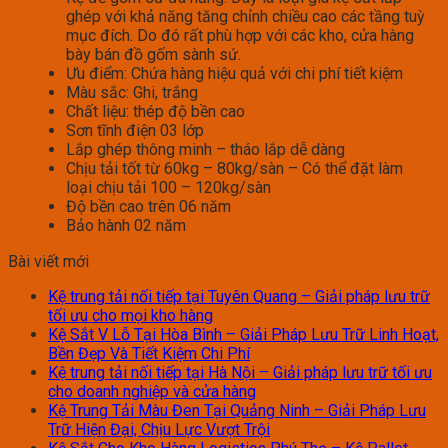
ghép với khả năng tăng chỉnh chiều cao các tầng tuỳ
mục đích. Do đó rất phù hợp với các kho, cửa hàng
bày bán đồ gốm sành sứ.
Ưu điểm: Chứa hàng hiệu quả với chi phí tiết kiệm
Màu sắc: Ghi, trắng
Chất liệu: thép độ bền cao
Sơn tĩnh điện 03 lớp
Lắp ghép thông minh – tháo lắp dễ dàng
Chịu tải tốt từ 60kg – 80kg/sàn – Có thể đặt làm
loại chịu tải 100 – 120kg/sàn
Độ bền cao trên 06 năm
Bảo hành 02 năm
Bài viết mới
Kệ trung tải nối tiếp tại Tuyên Quang – Giải pháp lưu trữ
tối ưu cho mọi kho hàng
Kệ Sắt V Lỗ Tại Hòa Bình – Giải Pháp Lưu Trữ Linh Hoạt,
Bền Đẹp Và Tiết Kiệm Chi Phí
Kệ trung tải nối tiếp tại Hà Nội – Giải pháp lưu trữ tối ưu
cho doanh nghiệp và cửa hàng
Kệ Trung Tải Màu Đen Tại Quảng Ninh – Giải Pháp Lưu
Trữ Hiện Đại, Chịu Lực Vượt Trội