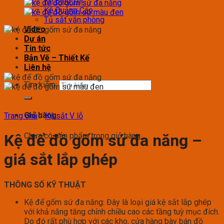
Kệ Siêu Thị
Kệ Quảng Cáo
Tủ sắt văn phòng
Video
Dự án
Tin tức
Bản Vẽ – Thiết Kế
Liên hệ
Tìm kiếm:
Giỏ hàng
Trang chủ
/
Kệ sắt V lỗ
Chưa có sản phẩm trong giỏ hàng.
Kệ để đồ gốm sứ đa năng –
giá sắt lắp ghép
THÔNG SỐ KỸ THUẬT
Kệ để gốm sứ đa năng: Đây là loại giá kệ sắt lắp ghép
với khả năng tăng chỉnh chiều cao các tầng tuỳ mục đích.
Do đó rất phù hợp với các kho, cửa hàng bày bán đồ