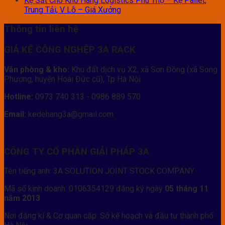
Kệ Sắt Cho Kho Hàng Logistics Phú Thọ – Kệ Pallet,
Trung Tải, V Lỗ – Giá Xưởng
Thông tin liên hệ
GIÁ KỆ CÔNG NGHỆP 3A RACK
Văn phòng & kho:
Khu đất dịch vụ X2, xã Sơn Đồng (xã Song
Phương, huyện Hoài Đức cũ), Tp Hà Nội
Hotline:
0973 740 313 - 0986 889 570
Email:
kedehang3a@gmail.com
CÔNG TY CỔ PHẦN GIẢI PHÁP 3A
Tên tiếng anh: 3A SOLUTION JOINT STOCK COMPANY
Mã số kinh doanh: 0106354129 đăng ký ngày
05 tháng 11
năm 2013
Nơi đăng kí & Cơ quan cấp: Sở kế hoạch và đầu tư thành phố