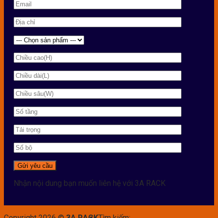
Nhận nội dung bạn muốn liên hệ với 3A RACK
Copyright 2026 ©
3A RACK
Tìm kiếm: