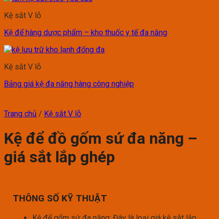
Kệ sắt V lỗ
Kệ để hàng dược phẩm – kho thuốc y tế đa năng
Kệ sắt V lỗ
Bảng giá kệ đa năng hàng công nghiệp
Trang chủ
/
Kệ sắt V lỗ
Kệ để đồ gốm sứ đa năng –
giá sắt lắp ghép
THÔNG SỐ KỸ THUẬT
Kệ để gốm sứ đa năng: Đây là loại giá kệ sắt lắp