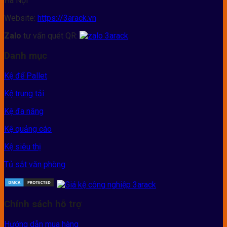
Hà Nội
Website:
https://3arack.vn
Zalo
tư vấn quét QR:
Danh mục
Kệ để Pallet
Kệ trung tải
Kệ đa năng
Kệ quảng cáo
Kệ siêu thị
Tủ sắt văn phòng
Chính sách hỗ trợ
Hướng dẫn mua hàng