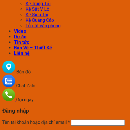
Kệ Trung Tải
Kệ Sắt V Lỗ
Kệ Siêu Thị
Kệ Quảng Cáo
Tủ sắt văn phòng
Video
Dự án
Tin tức
Bản Vẽ – Thiết Kế
Liên hệ
Bản đồ
Chat Zalo
Gọi ngay
Đăng nhập
Tên tài khoản hoặc địa chỉ email
*