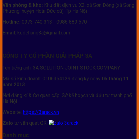
Văn phòng & kho:
Khu đất dịch vụ X2, xã Sơn Đồng (xã Song
Phương, huyện Hoài Đức cũ), Tp Hà Nội
Hotline:
0973 740 313 - 0986 889 570
Email:
kedehang3a@gmail.com
CÔNG TY CỔ PHẦN GIẢI PHÁP 3A
Tên tiếng anh: 3A SOLUTION JOINT STOCK COMPANY
Mã số kinh doanh: 0106354129 đăng ký ngày
05 tháng 11
năm 2013
Nơi đăng kí & Cơ quan cấp: Sở kế hoạch và đầu tư thành phố
Hà Nội
Website:
https://3arack.vn
Zalo
tư vấn quét QR:
Danh mục