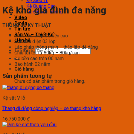
Kệ Siêu Thị
Kệ Quảng Cáo
Kệ kho gia đình đa năng
Tủ sắt văn phòng
Video
Dự án
THÔNG SỐ KỸ THUẬT
Tin tức
Bản Vẽ – Thiết Kế
Chất liệu: thép độ bền cao
Liên hệ
Sơn tĩnh điện 03 lớp
Lắp ghép thông minh – tháo lắp dễ dàng
Tìm kiếm:
Chịu tải tốt từ 60kg – 80kg/sàn
Độ bền cao trên 06 năm
Bảo hành 02 năm
Giỏ hàng
Sản phẩm tương tự
Chưa có sản phẩm trong giỏ hàng.
Kệ sắt V lỗ
Thang di động công nghiệp – xe thang kho hàng
16,750,000
₫