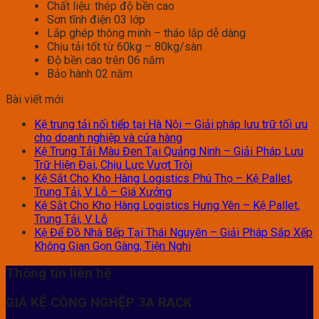
Chất liệu: thép độ bền cao
Sơn tĩnh điện 03 lớp
Lắp ghép thông minh – tháo lắp dễ dàng
Chịu tải tốt từ 60kg – 80kg/sàn
Độ bền cao trên 06 năm
Bảo hành 02 năm
Bài viết mới
Kệ trung tải nối tiếp tại Hà Nội – Giải pháp lưu trữ tối ưu
cho doanh nghiệp và cửa hàng
Kệ Trung Tải Màu Đen Tại Quảng Ninh – Giải Pháp Lưu
Trữ Hiện Đại, Chịu Lực Vượt Trội
Kệ Sắt Cho Kho Hàng Logistics Phú Thọ – Kệ Pallet,
Trung Tải, V Lỗ – Giá Xưởng
Kệ Sắt Cho Kho Hàng Logistics Hưng Yên – Kệ Pallet,
Trung Tải, V Lỗ
Kệ Để Đồ Nhà Bếp Tại Thái Nguyên – Giải Pháp Sắp Xếp
Không Gian Gọn Gàng, Tiện Nghi
Thông tin liên hệ
GIÁ KỆ CÔNG NGHỆP 3A RACK