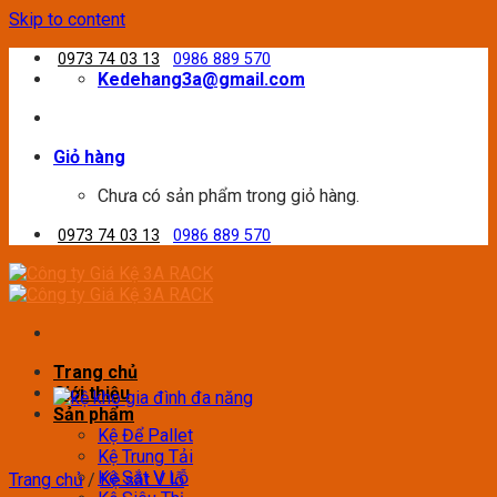
Skip to content
0973 74 03 13
0986 889 570
Kedehang3a@gmail.com
Giỏ hàng
Chưa có sản phẩm trong giỏ hàng.
0973 74 03 13
0986 889 570
Trang chủ
Giới thiệu
Sản phẩm
Kệ Để Pallet
Kệ Trung Tải
Kệ Sắt V Lỗ
Trang chủ
/
Kệ sắt V lỗ