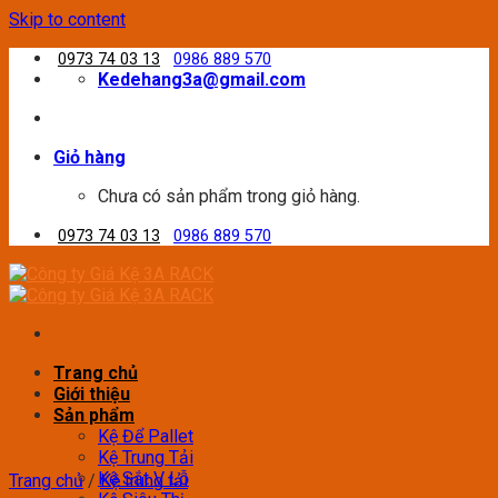
Skip to content
0973 74 03 13
0986 889 570
Kedehang3a@gmail.com
Giỏ hàng
Chưa có sản phẩm trong giỏ hàng.
0973 74 03 13
0986 889 570
Trang chủ
Giới thiệu
Sản phẩm
Kệ Để Pallet
Kệ Trung Tải
Kệ Sắt V Lỗ
Trang chủ
/
Kệ trung tải