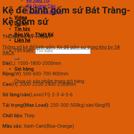
Kệ Siêu Thị
Kệ Quảng Cáo
Kệ để bình gốm sứ Bát Tràng-
Tủ sắt văn phòng
Video
Kệ gốm sứ
Dự án
Tin tức
Bản Vẽ – Thiết Kế
THÔNG SỐ KỸ THUẬT
Liên hệ
Thông số kệ để bình gốm, Kệ để gốm sứ trong kho by 3A
Tìm kiếm:
RACK
Dài
(L): 1500-1800-2000mm
Giỏ hàng
Rộng
(W): 500-600-700-800mm
Chưa có sản phẩm trong giỏ hàng.
Cao
(H): 2000-2200-2400-2500mm
Số tầng/sàn
(Level/Fl): 2-3-4-5-6
Tải trọng(Max Load):
250-300-500kg/sàn/tầng(fl)
Chất liệu:
Thép
Màu sắc:
Xanh-Cam(Blue-Orange)