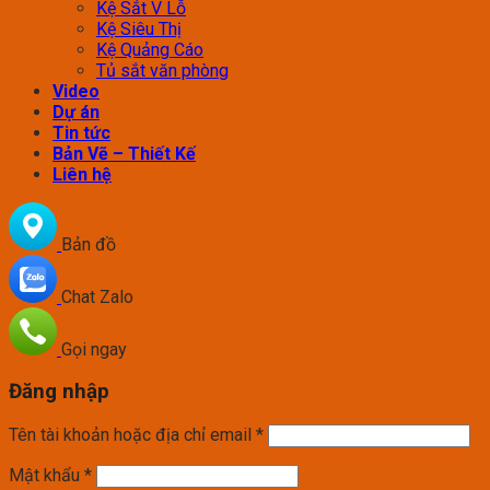
Kệ Sắt V Lỗ
Kệ Siêu Thị
Kệ Quảng Cáo
Tủ sắt văn phòng
Video
Dự án
Tin tức
Bản Vẽ – Thiết Kế
Liên hệ
Bản đồ
Chat Zalo
Gọi ngay
Đăng nhập
Tên tài khoản hoặc địa chỉ email
*
Mật khẩu
*