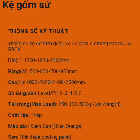
Kệ gốm sứ
THÔNG SỐ KỸ THUẬT
Thông số kệ để bình gốm, Kệ để gốm sứ trong kho by 3A
RACK
Dài
(L): 1500-1800-2000mm
Rộng
(W): 500-600-700-800mm
Cao
(H): 2000-2200-2400-2500mm
Số tầng/sàn
(Level/Fl): 2-3-4-5-6
Tải trọng(Max Load):
250-300-500kg/sàn/tầng(fl)
Chất liệu:
Thép
Màu sắc:
Xanh-Cam(Blue-Orange)
Sơn:
Tĩnh điện( coating paint)