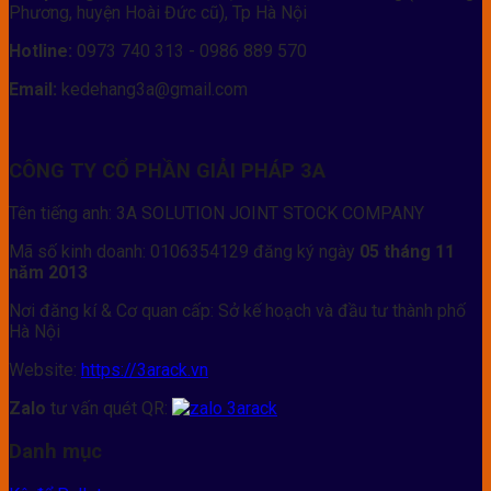
Phương, huyện Hoài Đức cũ), Tp Hà Nội
Hotline:
0973 740 313 - 0986 889 570
Email:
kedehang3a@gmail.com
CÔNG TY CỔ PHẦN GIẢI PHÁP 3A
Tên tiếng anh: 3A SOLUTION JOINT STOCK COMPANY
Mã số kinh doanh: 0106354129 đăng ký ngày
05 tháng 11
năm 2013
Nơi đăng kí & Cơ quan cấp: Sở kế hoạch và đầu tư thành phố
Hà Nội
Website:
https://3arack.vn
Zalo
tư vấn quét QR:
Danh mục