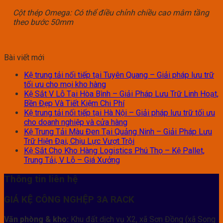
Cột thép Omega: Có thể điều chỉnh chiều cao mâm tầng
theo bước 50mm
Bài viết mới
Kệ trung tải nối tiếp tại Tuyên Quang – Giải pháp lưu trữ
tối ưu cho mọi kho hàng
Kệ Sắt V Lỗ Tại Hòa Bình – Giải Pháp Lưu Trữ Linh Hoạt,
Bền Đẹp Và Tiết Kiệm Chi Phí
Kệ trung tải nối tiếp tại Hà Nội – Giải pháp lưu trữ tối ưu
cho doanh nghiệp và cửa hàng
Kệ Trung Tải Màu Đen Tại Quảng Ninh – Giải Pháp Lưu
Trữ Hiện Đại, Chịu Lực Vượt Trội
Kệ Sắt Cho Kho Hàng Logistics Phú Thọ – Kệ Pallet,
Trung Tải, V Lỗ – Giá Xưởng
Thông tin liên hệ
GIÁ KỆ CÔNG NGHỆP 3A RACK
Văn phòng & kho:
Khu đất dịch vụ X2, xã Sơn Đồng (xã Song