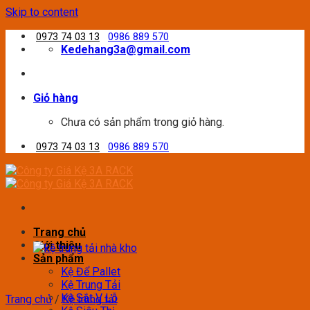
Skip to content
0973 74 03 13
0986 889 570
Kedehang3a@gmail.com
Giỏ hàng
Chưa có sản phẩm trong giỏ hàng.
0973 74 03 13
0986 889 570
Trang chủ
Giới thiệu
Sản phẩm
Kệ Để Pallet
Kệ Trung Tải
Kệ Sắt V Lỗ
Trang chủ
/
Kệ trung tải