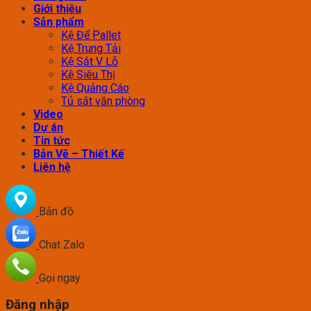
Giới thiệu
Sản phẩm
Kệ Để Pallet
Kệ Trung Tải
Kệ Sắt V Lỗ
Kệ Siêu Thị
Kệ Quảng Cáo
Tủ sắt văn phòng
Video
Dự án
Tin tức
Bản Vẽ – Thiết Kế
Liên hệ
Bản đồ
Chat Zalo
Gọi ngay
Đăng nhập