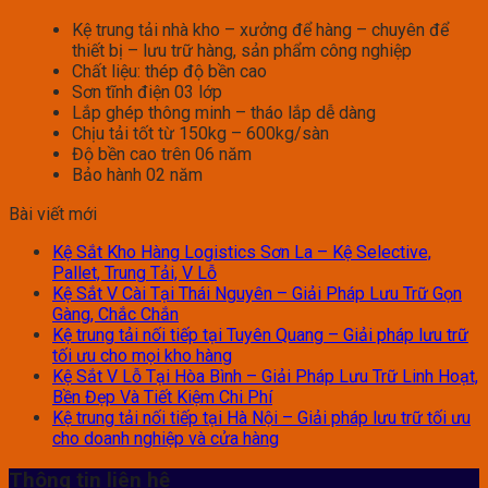
Kệ trung tải nhà kho – xưởng để hàng – chuyên để
thiết bị – lưu trữ hàng, sản phẩm công nghiệp
Chất liệu: thép độ bền cao
Sơn tĩnh điện 03 lớp
Lắp ghép thông minh – tháo lắp dễ dàng
Chịu tải tốt từ 150kg – 600kg/sàn
Độ bền cao trên 06 năm
Bảo hành 02 năm
Bài viết mới
Kệ Sắt Kho Hàng Logistics Sơn La – Kệ Selective,
Pallet, Trung Tải, V Lỗ
Kệ Sắt V Cài Tại Thái Nguyên – Giải Pháp Lưu Trữ Gọn
Gàng, Chắc Chắn
Kệ trung tải nối tiếp tại Tuyên Quang – Giải pháp lưu trữ
tối ưu cho mọi kho hàng
Kệ Sắt V Lỗ Tại Hòa Bình – Giải Pháp Lưu Trữ Linh Hoạt,
Bền Đẹp Và Tiết Kiệm Chi Phí
Kệ trung tải nối tiếp tại Hà Nội – Giải pháp lưu trữ tối ưu
cho doanh nghiệp và cửa hàng
Thông tin liên hệ