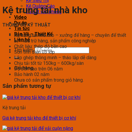
Kệ Siêu Thị
Kệ Quảng Cáo
Kệ trung tải nhà kho
Tủ sắt văn phòng
Video
Dự án
THÔNG SỐ KỸ THUẬT
Tin tức
Bản Vẽ – Thiết Kế
Kệ trung tải nhà kho – xưởng để hàng – chuyên để thiết
Liên hệ
bị – lưu trữ hàng, sản phẩm công nghiệp
Chất liệu: thép độ bền cao
Tìm kiếm:
Sơn tĩnh điện 03 lớp
Lắp ghép thông minh – tháo lắp dễ dàng
Chịu tải tốt từ 150kg – 600kg/sàn
Giỏ hàng
Độ bền cao trên 06 năm
Bảo hành 02 năm
Chưa có sản phẩm trong giỏ hàng.
Sản phẩm tương tự
Kệ trung tải
Giá kệ trung tải kho để thiết bị cơ khí