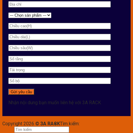
Nhận nội dung bạn muốn liên hệ với 3A RACK
Copyright 2026 ©
3A RACK
Tìm kiếm: