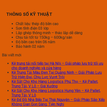
THÔNG SỐ KỸ THUẬT
Chất liệu: thép độ bền cao
Sơn tĩnh điện 03 lớp
Lắp ghép thông minh – tháo lắp dễ dàng
Chịu tải tốt từ 150kg – 600kg/sàn
Độ bền cao trên 06 năm
Bảo hành 02 năm
Bài viết mới
Kệ trung tải nối tiếp tại Hà Nội – Giải pháp lưu trữ tối ưu
cho doanh nghiệp và cửa hàng
Kệ Trung Tải Màu Đen Tại Quảng Ninh – Giải Pháp Lưu
Trữ Hiện Đại, Chịu Lực Vượt Trội
Kệ Sắt Cho Kho Hàng Logistics Phú Thọ – Kệ Pallet,
Trung Tải, V Lỗ – Giá Xưởng
Kệ Sắt Cho Kho Hàng Logistics Hưng Yên – Kệ Pallet,
Trung Tải, V Lỗ
Kệ Để Đồ Nhà Bếp Tại Thái Nguyên – Giải Pháp Sắp Xếp
Không Gian Gọn Gàng, Tiện Nghi