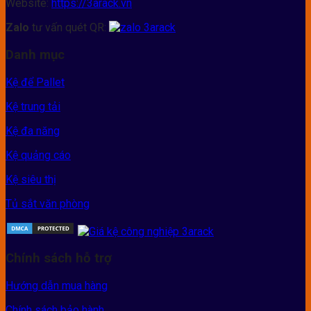
Website:
https://3arack.vn
Zalo
tư vấn quét QR:
Danh mục
Kệ để Pallet
Kệ trung tải
Kệ đa năng
Kệ quảng cáo
Kệ siêu thị
Tủ sắt văn phòng
Chính sách hỗ trợ
Hướng dẫn mua hàng
Chính sách bảo hành