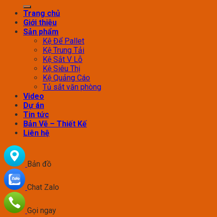
Trang chủ
Giới thiệu
Sản phẩm
Kệ Để Pallet
Kệ Trung Tải
Kệ Sắt V Lỗ
Kệ Siêu Thị
Kệ Quảng Cáo
Tủ sắt văn phòng
Video
Dự án
Tin tức
Bản Vẽ – Thiết Kế
Liên hệ
Bản đồ
Chat Zalo
Gọi ngay