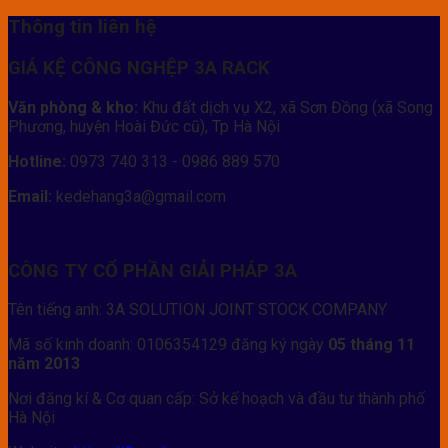
Thông tin liên hệ
GIÁ KỆ CÔNG NGHỆP 3A RACK
Văn phòng & kho:
Khu đất dịch vụ X2, xã Sơn Đồng (xã Song
Phương, huyện Hoài Đức cũ), Tp Hà Nội
Hotline:
0973 740 313 - 0986 889 570
Email:
kedehang3a@gmail.com
CÔNG TY CỔ PHẦN GIẢI PHÁP 3A
Tên tiếng anh: 3A SOLUTION JOINT STOCK COMPANY
Mã số kinh doanh: 0106354129 đăng ký ngày
05 tháng 11
năm 2013
Nơi đăng kí & Cơ quan cấp: Sở kế hoạch và đầu tư thành phố
Hà Nội