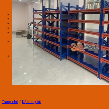
Kệ Siêu Thị
Kệ Quảng Cáo
Tủ sắt văn phòng
Video
Dự án
Tin tức
Bản Vẽ – Thiết Kế
Liên hệ
Tìm kiếm:
Giỏ hàng
Chưa có sản phẩm trong giỏ hàng.
Trang chủ
/
Kệ trung tải