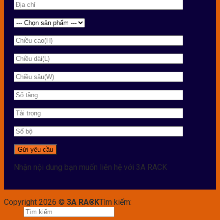
Nhận nội dung bạn muốn liên hệ với 3A RACK
Copyright 2026 ©
3A RACK
Tìm kiếm: