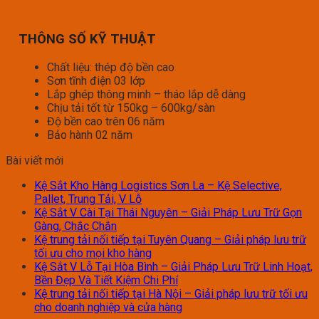
THÔNG SỐ KỸ THUẬT
Chất liệu: thép độ bền cao
Sơn tĩnh điện 03 lớp
Lắp ghép thông minh – tháo lắp dễ dàng
Chịu tải tốt từ 150kg – 600kg/sàn
Độ bền cao trên 06 năm
Bảo hành 02 năm
Bài viết mới
Kệ Sắt Kho Hàng Logistics Sơn La – Kệ Selective,
Pallet, Trung Tải, V Lỗ
Kệ Sắt V Cài Tại Thái Nguyên – Giải Pháp Lưu Trữ Gọn
Gàng, Chắc Chắn
Kệ trung tải nối tiếp tại Tuyên Quang – Giải pháp lưu trữ
tối ưu cho mọi kho hàng
Kệ Sắt V Lỗ Tại Hòa Bình – Giải Pháp Lưu Trữ Linh Hoạt,
Bền Đẹp Và Tiết Kiệm Chi Phí
Kệ trung tải nối tiếp tại Hà Nội – Giải pháp lưu trữ tối ưu
cho doanh nghiệp và cửa hàng