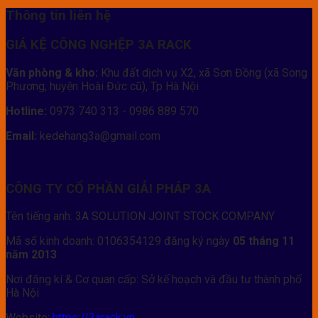
Thông tin liên hệ
GIÁ KỆ CÔNG NGHỆP 3A RACK
Văn phòng & kho:
Khu đất dịch vụ X2, xã Sơn Đồng (xã Song
Phương, huyện Hoài Đức cũ), Tp Hà Nội
Hotline:
0973 740 313 - 0986 889 570
Email:
kedehang3a@gmail.com
CÔNG TY CỔ PHẦN GIẢI PHÁP 3A
Tên tiếng anh: 3A SOLUTION JOINT STOCK COMPANY
Mã số kinh doanh: 0106354129 đăng ký ngày
05 tháng 11
năm 2013
Nơi đăng kí & Cơ quan cấp: Sở kế hoạch và đầu tư thành phố
Hà Nội
Website:
https://3arack.vn