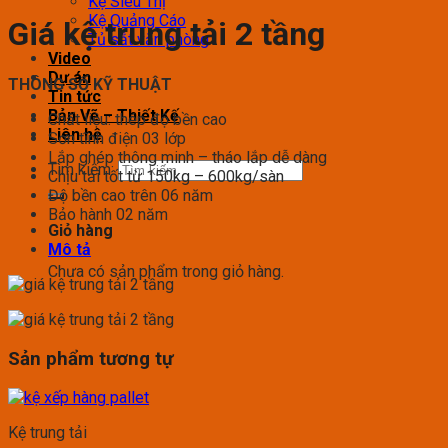
Kệ Siêu Thị
Kệ Quảng Cáo
Giá kệ trung tải 2 tầng
Tủ sắt văn phòng
Video
Dự án
THÔNG SỐ KỸ THUẬT
Tin tức
Bản Vẽ – Thiết Kế
Chất liệu: thép độ bền cao
Liên hệ
Sơn tĩnh điện 03 lớp
Lắp ghép thông minh – tháo lắp dễ dàng
Tìm kiếm:
Chịu tải tốt từ 150kg – 600kg/sàn
Độ bền cao trên 06 năm
Bảo hành 02 năm
Giỏ hàng
Mô tả
Chưa có sản phẩm trong giỏ hàng.
Sản phẩm tương tự
Kệ trung tải