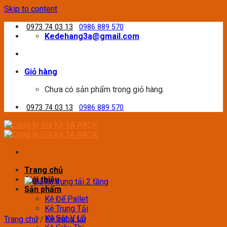
Skip to content
0973 74 03 13
0986 889 570
Kedehang3a@gmail.com
Giỏ hàng
Chưa có sản phẩm trong giỏ hàng.
0973 74 03 13
0986 889 570
Trang chủ
Giới thiệu
Sản phẩm
Kệ Để Pallet
Kệ Trung Tải
Kệ Sắt V Lỗ
Trang chủ
/
Kệ trung tải