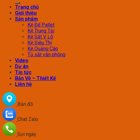
Trang chủ
Giới thiệu
Sản phẩm
Kệ Để Pallet
Kệ Trung Tải
Kệ Sắt V Lỗ
Kệ Siêu Thị
Kệ Quảng Cáo
Tủ sắt văn phòng
Video
Dự án
Tin tức
Bản Vẽ – Thiết Kế
Liên hệ
Bản đồ
Chat Zalo
Gọi ngay