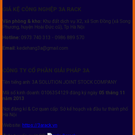
GIÁ KỆ CÔNG NGHỆP 3A RACK
Văn phòng & kho:
Khu đất dịch vụ X2, xã Sơn Đồng (xã Song
Phương, huyện Hoài Đức cũ), Tp Hà Nội
Hotline:
0973 740 313 - 0986 889 570
Email:
kedehang3a@gmail.com
CÔNG TY CỔ PHẦN GIẢI PHÁP 3A
Tên tiếng anh: 3A SOLUTION JOINT STOCK COMPANY
Mã số kinh doanh: 0106354129 đăng ký ngày
05 tháng 11
năm 2013
Nơi đăng kí & Cơ quan cấp: Sở kế hoạch và đầu tư thành phố
Hà Nội
Website:
https://3arack.vn