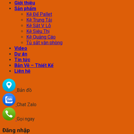
Giới thiệu
Sản phẩm
Kệ Để Pallet
Kệ Trung Tải
Kệ Sắt V Lỗ
Kệ Siêu Thị
Kệ Quảng Cáo
Tủ sắt văn phòng
Video
Dự án
Tin tức
Bản Vẽ – Thiết Kế
Liên hệ
Bản đồ
Chat Zalo
Gọi ngay
Đăng nhập