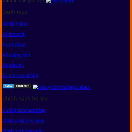
Zalo
tư vấn quét QR:
Danh mục
Kệ để Pallet
Kệ trung tải
Kệ đa năng
Kệ quảng cáo
Kệ siêu thị
Tủ sắt văn phòng
Chính sách hỗ trợ
Hướng dẫn mua hàng
Chính sách bảo hành
Chính sách bảo mật