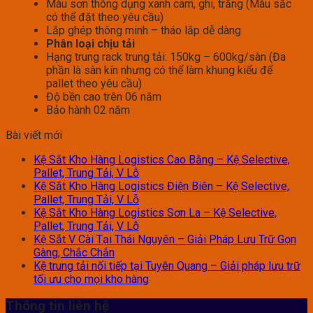
Màu sơn thông dụng xanh cam, ghi, trắng (Màu sắc
có thể đặt theo yêu cầu)
Lắp ghép thông minh – tháo lắp dễ dàng
Phân loại chịu tải
Hạng trung rack trung tải: 150kg – 600kg/sàn (Đa
phần là sàn kín nhưng có thể làm khung kiểu để
pallet theo yêu cầu)
Độ bền cao trên 06 năm
Bảo hành 02 năm
Bài viết mới
Kệ Sắt Kho Hàng Logistics Cao Bằng – Kệ Selective,
Pallet, Trung Tải, V Lỗ
Kệ Sắt Kho Hàng Logistics Điện Biên – Kệ Selective,
Pallet, Trung Tải, V Lỗ
Kệ Sắt Kho Hàng Logistics Sơn La – Kệ Selective,
Pallet, Trung Tải, V Lỗ
Kệ Sắt V Cài Tại Thái Nguyên – Giải Pháp Lưu Trữ Gọn
Gàng, Chắc Chắn
Kệ trung tải nối tiếp tại Tuyên Quang – Giải pháp lưu trữ
tối ưu cho mọi kho hàng
Thông tin liên hệ