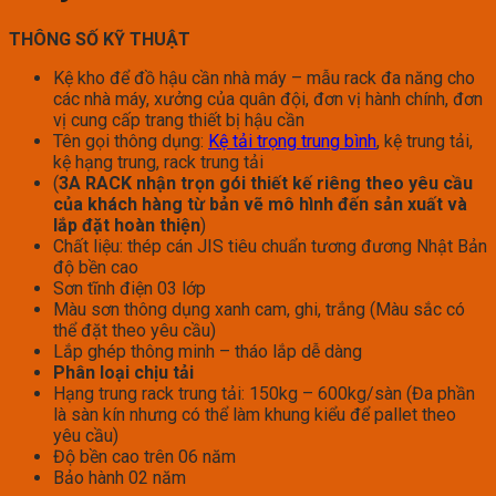
THÔNG SỐ KỸ THUẬT
Kệ kho để đồ hậu cần nhà máy – mẫu rack đa năng cho
các nhà máy, xưởng của quân đội, đơn vị hành chính, đơn
vị cung cấp trang thiết bị hậu cần
Tên gọi thông dụng:
Kệ tải trọng trung bình
, kệ trung tải,
kệ hạng trung, rack trung tải
(
3A RACK nhận trọn gói thiết kế riêng theo yêu cầu
của khách hàng từ bản vẽ mô hình đến sản xuất và
lắp đặt hoàn thiện
)
Chất liệu: thép cán JIS tiêu chuẩn tương đương Nhật Bản
độ bền cao
Sơn tĩnh điện 03 lớp
Màu sơn thông dụng xanh cam, ghi, trắng (Màu sắc có
thể đặt theo yêu cầu)
Lắp ghép thông minh – tháo lắp dễ dàng
Phân loại chịu tải
Hạng trung rack trung tải: 150kg – 600kg/sàn (Đa phần
là sàn kín nhưng có thể làm khung kiểu để pallet theo
yêu cầu)
Độ bền cao trên 06 năm
Bảo hành 02 năm