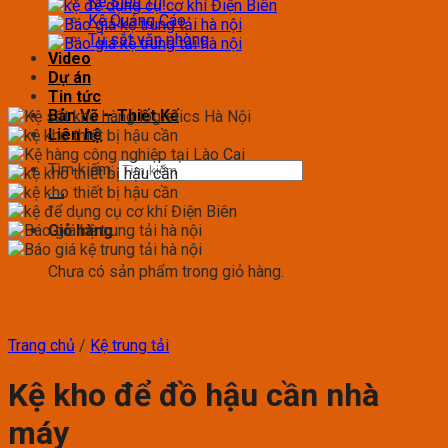
Kệ Siêu Thị
Kệ Quảng Cáo
Tủ sắt văn phòng
Video
Dự án
Tin tức
Bản Vẽ – Thiết Kế
Liên hệ
Tìm kiếm:
Giỏ hàng
Chưa có sản phẩm trong giỏ hàng.
Trang chủ
/
Kệ trung tải
Kệ kho để đồ hậu cần nhà
máy