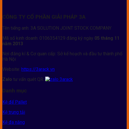
CÔNG TY CỔ PHẦN GIẢI PHÁP 3A
Tên tiếng anh: 3A SOLUTION JOINT STOCK COMPANY
Mã số kinh doanh: 0106354129 đăng ký ngày
05 tháng 11
năm 2013
Nơi đăng kí & Cơ quan cấp: Sở kế hoạch và đầu tư thành phố
Hà Nội
Website:
https://3arack.vn
Zalo
tư vấn quét QR:
Danh mục
Kệ để Pallet
Kệ trung tải
Kệ đa năng