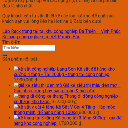
Loại kệ này phù hợp với các dụng cụ, đồ nhẹ và chi phí ban
đầu là nhỏ nhất.
Quý khách cần tư vấn thiết kế các loại kệ kho để quần áo
khách sạn vui lòng liên hệ Hotline & Zalo bên dưới
Lắp Rack trung tải tại khu công nghiệp Bá Thiện – Vĩnh Phúc
Kệ hàng công nghiệp tại VSIP miền Bắc
Tìm kiếm
Sản phẩm nổi bật
Kệ sắt để hàng kho
xưởng 4 tầng - Tải 300kg - trung tải công nghiệp
1,990,000
₫
Giá kệ siêu thị màu đen mờ –
Giải pháp trưng bày sang trọng & hiện đại
Thang di động công nghiệp -
xe thang kho hàng
16,750,000
₫
Kệ Sắt V Cài 4 Tầng - lắp móc
thông minh, để hàng nặng 100kg
800,000
₫
Kệ trung tải 3 tầng 300kg - giá để
hàng kho công nghiệp
1,760,000
₫