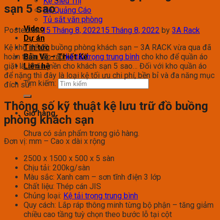
Kệ Siêu Thị
sạn 5 sao
Kệ Quảng Cáo
Tủ sắt văn phòng
Video
Posted on
15 Tháng 8, 2022
15 Tháng 8, 2022
by
3A Rack
Dự án
Kệ kho để đồ buồng phòng khách sạn – 3A RACK vừa qua đã
Tin tức
hoàn thiện lắp ráp
kệ tải trọng trung bình
cho kho để quần áo
Bản Vẽ – Thiết Kế
giặt là, chăn mền cho khách sạn 5 sao… Đối với kho quần áo
Liên hệ
để nặng thì đây là loại kệ tối ưu chi phí, bền bỉ và đa năng mục
Tìm kiếm:
đích sử.
Thông số kỹ thuật kệ lưu trữ đồ buồng
Giỏ hàng
phòng khách sạn
Chưa có sản phẩm trong giỏ hàng.
Đơn vị: mm – Cao x dài x rộng
2500 x 1500 x 500 x 5 sàn
Chịu tải: 200kg/sàn
Màu sắc: Xanh cam – sơn tĩnh điện 3 lớp
Chất liệu: Thép cán JIS
Chủng loại:
Kệ tải trọng trung bình
Quy cách: Lắp ráp thông minh từng bộ phận – tăng giảm
chiều cao tầng tuỳ chọn theo bước lỗ tại cột