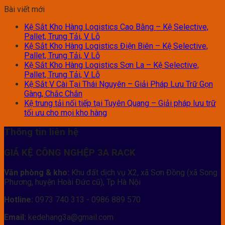
Bài viết mới
Kệ Sắt Kho Hàng Logistics Cao Bằng – Kệ Selective,
Pallet, Trung Tải, V Lỗ
Kệ Sắt Kho Hàng Logistics Điện Biên – Kệ Selective,
Pallet, Trung Tải, V Lỗ
Kệ Sắt Kho Hàng Logistics Sơn La – Kệ Selective,
Pallet, Trung Tải, V Lỗ
Kệ Sắt V Cài Tại Thái Nguyên – Giải Pháp Lưu Trữ Gọn
Gàng, Chắc Chắn
Kệ trung tải nối tiếp tại Tuyên Quang – Giải pháp lưu trữ
tối ưu cho mọi kho hàng
Thông tin liên hệ
GIÁ KỆ CÔNG NGHỆP 3A RACK
Văn phòng & kho:
Khu đất dịch vụ X2, xã Sơn Đồng (xã Song
Phương, huyện Hoài Đức cũ), Tp Hà Nội
Hotline:
0973 740 313 - 0986 889 570
Email:
kedehang3a@gmail.com