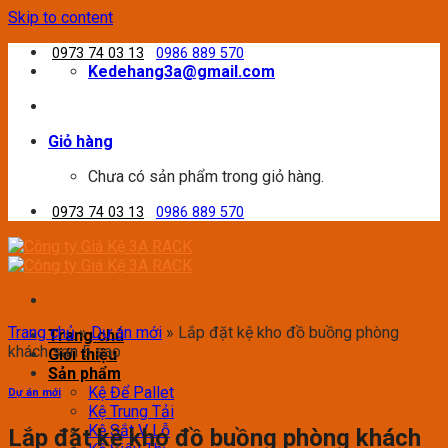
Skip to content
0973 74 03 13
0986 889 570
Kedehang3a@gmail.com
Giỏ hàng
Chưa có sản phẩm trong giỏ hàng.
0973 74 03 13
0986 889 570
Trang chủ
»
Dự án mới
»
Lắp đặt kệ kho đồ buồng phòng
Trang chủ
khách sạn 5 sao
Giới thiệu
Sản phẩm
Kệ Để Pallet
Dự án mới
Kệ Trung Tải
Kệ Sắt V Lỗ
Lắp đặt kệ kho đồ buồng phòng khách