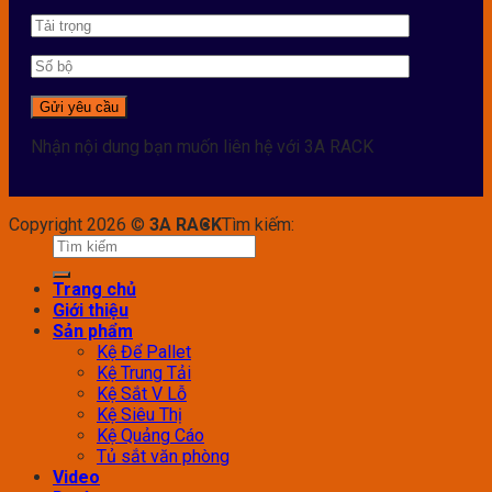
Nhận nội dung bạn muốn liên hệ với 3A RACK
Copyright 2026 ©
3A RACK
Tìm kiếm:
Trang chủ
Giới thiệu
Sản phẩm
Kệ Để Pallet
Kệ Trung Tải
Kệ Sắt V Lỗ
Kệ Siêu Thị
Kệ Quảng Cáo
Tủ sắt văn phòng
Video