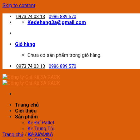
Skip to content
0973 74 03 13
0986 889 570
Kedehang3a@gmail.com
Giỏ hàng
Chưa có sản phẩm trong giỏ hàng.
0973 74 03 13
0986 889 570
Trang chủ
Giới thiệu
Sản phẩm
Kệ Để Pallet
Kệ Trung Tải
Trang chủ
/
Kệ Sắt V Lỗ
Kệ siêu thị