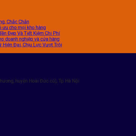
àng, Chắc Chắn
tối ưu cho mọi kho hàng
Bền Đẹp Và Tiết Kiệm Chi Phí
 cho doanh nghiệp và cửa hàng
 Hiện Đại, Chịu Lực Vượt Trội
hương, huyện Hoài Đức cũ), Tp Hà Nội