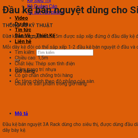
Kệ Siêu Thị
Kệ Quảng Cáo
Đầu kệ bán nguyệt dùng cho Si
Tủ sắt văn phòng
Video
Dự án
THÔNG SỐ KỸ THUẬT
Tin tức
Bản Vẽ – Thiết Kế
Đầu kệ bán nguyệt cao 1,5m được sắp xếp đứng ở đầu dãy kệ đ
Liên hệ
Mỗi dãy kệ đôi có thể sắp xếp 1-2 đầu kệ bán nguyệt ở đầu và c
Tìm kiếm:
Chiều cao: 1,5m
Chất liệu: Thép sơn tĩnh điện
Diềm trang trí: nhựa
Giỏ hàng
Có gờ chắn chống trôi hàng
Ốc tăng chỉnh theo độ phẳng của sàn.
Chưa có sản phẩm trong giỏ hàng.
Mô tả
Đầu kệ bán nguyệt 3A Rack dùng cho siêu thị, được dùng đầu dãy 
dãy bày kệ.