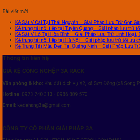
Bài viết mới
Kệ Sắt V Cài Tại Thái Nguyên – Giải Pháp Lưu Trữ Gọn G
Kệ trung tải nối tiếp tại Tuyên Quang – Giải pháp lưu trữ 
Kệ Sắt V Lỗ Tại Hòa Bình – Giải Pháp Lưu Trữ Linh Hoạt, 
Kệ trung tải nối tiếp tại Hà Nội – Giải pháp lưu trữ tối ưu
Kệ Trung Tải Màu Đen Tại Quảng Ninh – Giải Pháp Lưu Trữ
Thông tin liên hệ
GIÁ KỆ CÔNG NGHỆP 3A RACK
Văn phòng & kho:
Khu đất dịch vụ X2, xã Sơn Đồng (xã Song P
Hotline:
0973 740 313 - 0986 889 570
Email:
kedehang3a@gmail.com
CÔNG TY CỔ PHẦN GIẢI PHÁP 3A