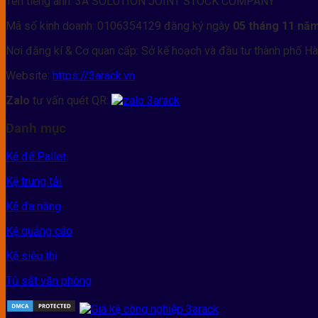
Tên tiếng anh: 3A SOLUTION JOINT STOCK COMPANY
Mã số kinh doanh: 0106354129 đăng ký ngày
05 tháng 11 nă
Nơi đăng kí & Cơ quan cấp: Sở kế hoạch và đầu tư thành phố Hà
Website:
https://3arack.vn
Zalo
tư vấn quét QR:
Danh mục
Kệ để Pallet
Kệ trung tải
Kệ đa năng
Kệ quảng cáo
Kệ siêu thị
Tủ sắt văn phòng