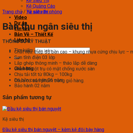
Kệ Siêu Thị
Kệ Quảng Cáo
Trang chủ
/
Tủ sắt văn phòng
Kệ siêu thị
Video
Dự án
Bàn thu ngân siêu thị
Tin tức
Bản Vẽ – Thiết Kế
Liên hệ
THÔNG SỐ KỸ THUẬT
Tìm kiếm:
Chất liệu: thép độ bền cao – khung nhựa cứng chịu lực – 
Sơn tĩnh điện 03 lớp
Lắp ghép thông minh – tháo lắp dễ dàng
Giỏ hàng
Chân đế cột trụ có mặt chống xước sàn
Chịu tải tốt từ 80kg – 100kg
Độ bền cao trên 06 năm
Chưa có sản phẩm trong giỏ hàng.
Bảo hành 02 năm
Sản phẩm tương tự
Kệ siêu thị
Đầu kệ siêu thị bán nguyệt – kèm kệ đôi bày hàng