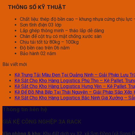
THÔNG SỐ KỸ THUẬT
Chất liệu: thép độ bền cao – khung nhựa cứng chịu lực
Sơn tĩnh điện 03 lớp
Lắp ghép thông minh – tháo lắp dễ dàng
Chân đế cột trụ có mặt chống xước sàn
Chịu tải tốt từ 80kg – 100kg
Độ bền cao trên 06 năm
Bảo hành 02 năm
Bài viết mới
Kệ Trung Tải Màu Đen Tại Quảng Ninh – Giải Pháp Lưu Trữ
Kệ Sắt Cho Kho Hàng Logistics Phú Thọ – Kệ Pallet, Trun
Kệ Sắt Cho Kho Hàng Logistics Hưng Yên – Kệ Pallet, Tru
Kệ Để Đồ Nhà Bếp Tại Thái Nguyên – Giải Pháp Sắp Xếp 
Kệ Sắt Cho Kho Hàng Logistics Bắc Ninh Giá Xưởng – Sẵn 
Thông tin liên hệ
GIÁ KỆ CÔNG NGHỆP 3A RACK
Văn phòng & kho:
Khu đất dịch vụ X2, xã Sơn Đồng (xã Song P