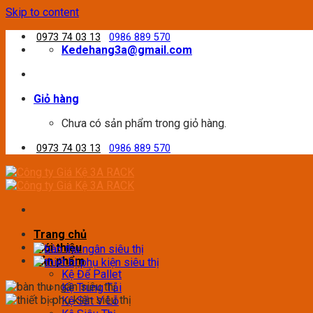
Skip to content
0973 74 03 13
0986 889 570
Kedehang3a@gmail.com
Giỏ hàng
Chưa có sản phẩm trong giỏ hàng.
0973 74 03 13
0986 889 570
Trang chủ
Giới thiệu
Sản phẩm
Kệ Để Pallet
Kệ Trung Tải
Kệ Sắt V Lỗ