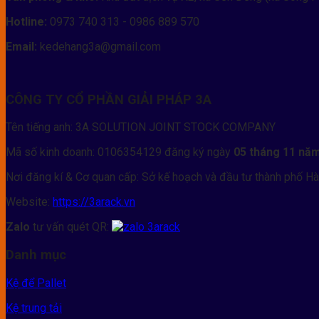
Hotline:
0973 740 313 - 0986 889 570
Email:
kedehang3a@gmail.com
CÔNG TY CỔ PHẦN GIẢI PHÁP 3A
Tên tiếng anh: 3A SOLUTION JOINT STOCK COMPANY
Mã số kinh doanh: 0106354129 đăng ký ngày
05 tháng 11 nă
Nơi đăng kí & Cơ quan cấp: Sở kế hoạch và đầu tư thành phố Hà
Website:
https://3arack.vn
Zalo
tư vấn quét QR:
Danh mục
Kệ để Pallet
Kệ trung tải