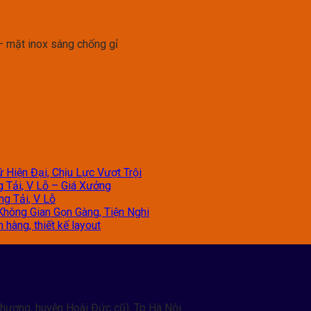
 – mặt inox sáng chống gỉ
 Hiện Đại, Chịu Lực Vượt Trội
g Tải, V Lỗ – Giá Xưởng
ng Tải, V Lỗ
Không Gian Gọn Gàng, Tiện Nghi
hàng, thiết kế layout
hương, huyện Hoài Đức cũ), Tp Hà Nội