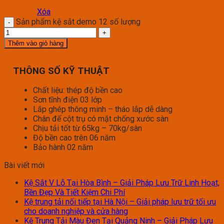
Xóa
Sản phẩm kệ sắt demo 12 số lượng
Thêm vào giỏ hàng
THÔNG SỐ KỸ THUẬT
Chất liệu: thép độ bền cao
Sơn tĩnh điện 03 lớp
Lắp ghép thông minh – tháo lắp dễ dàng
Chân đế cột trụ có mặt chống xước sàn
Chịu tải tốt từ 65kg – 70kg/sàn
Độ bền cao trên 06 năm
Bảo hành 02 năm
Bài viết mới
Kệ Sắt V Lỗ Tại Hòa Bình – Giải Pháp Lưu Trữ Linh Hoạt,
Bền Đẹp Và Tiết Kiệm Chi Phí
Kệ trung tải nối tiếp tại Hà Nội – Giải pháp lưu trữ tối ưu
cho doanh nghiệp và cửa hàng
Kệ Trung Tải Màu Đen Tại Quảng Ninh – Giải Pháp Lưu