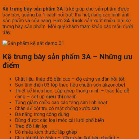
Kệ trưng bày sản phẩm 3A
là kệ giúp cho sản phẩm được
bày bán, quảng bá 1 cách nổi bật, thu hút, nâng cao hình ảnh
sản phẩm và cửa hàng. Hiện
3A Rack
sản xuất nhiều loại kệ
trưng bày sản phẩm. Mời quý khách tham khảo các mẫu dưới
đây.
Kệ trưng bày sản phẩm 3A – Những ưu
điểm
Chất liệu: thép độ bền cao – độ cứng và đàn hồi tốt
Sơn tĩnh điện 03 lớp theo tiêu chuẩn sơn akzonobel
Thiết kế khoa học: Lắp ghép thông minh – tháo lắp dễ
dàng – set up
siêu thị
nhanh
Tăng giảm chiều cao các tầng sàn linh hoạt
Chân đế cột trụ có mặt chống xước sàn
Đa năng trong công dụng
Dùng được các loại móc cài lưới phổ biến
Treo đồ tiện lợi
Có nhiều kích thước lắp ghép
Chịu tải tốt từ 65kg – 70kg/sàn (kệ tiêu chuẩn) –