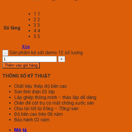
1
1
2
2
3
3
Số tầng
4
4
5
5
Xóa
Sản phẩm kệ sắt demo 12 số lượng
Thêm vào giỏ hàng
THÔNG SỐ KỸ THUẬT
Chất liệu: thép độ bền cao
Sơn tĩnh điện 03 lớp
Lắp ghép thông minh – tháo lắp dễ dàng
Chân đế cột trụ có mặt chống xước sàn
Chịu tải tốt từ 65kg – 70kg/sàn
Độ bền cao trên 06 năm
Bảo hành 02 năm
Mô tả