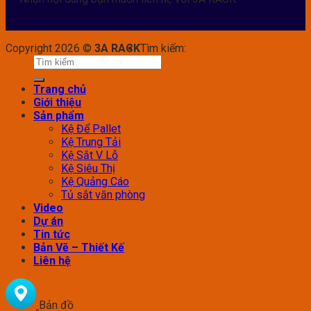
Copyright 2026 ©
3A RACK
Tìm kiếm:
Trang chủ
Giới thiệu
Sản phẩm
Kệ Để Pallet
Kệ Trung Tải
Kệ Sắt V Lỗ
Kệ Siêu Thị
Kệ Quảng Cáo
Tủ sắt văn phòng
Video
Dự án
Tin tức
Bản Vẽ – Thiết Kế
Liên hệ
Bản đồ