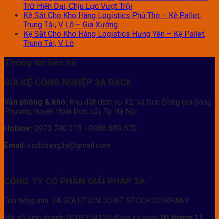
Trữ Hiện Đại, Chịu Lực Vượt Trội
Kệ Sắt Cho Kho Hàng Logistics Phú Thọ – Kệ Pallet,
Trung Tải, V Lỗ – Giá Xưởng
Kệ Sắt Cho Kho Hàng Logistics Hưng Yên – Kệ Pallet,
Trung Tải, V Lỗ
Thông tin liên hệ
GIÁ KỆ CÔNG NGHỆP 3A RACK
Văn phòng & kho:
Khu đất dịch vụ X2, xã Sơn Đồng (xã Song
Phương, huyện Hoài Đức cũ), Tp Hà Nội
Hotline:
0973 740 313 - 0986 889 570
Email:
kedehang3a@gmail.com
CÔNG TY CỔ PHẦN GIẢI PHÁP 3A
Tên tiếng anh: 3A SOLUTION JOINT STOCK COMPANY
Mã số kinh doanh: 0106354129 đăng ký ngày
05 tháng 11