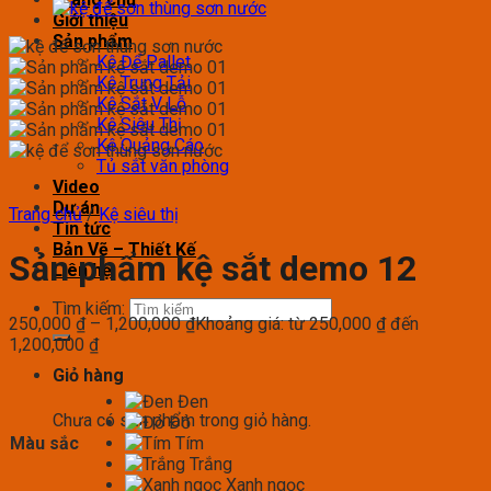
Giới thiệu
Sản phẩm
Kệ Để Pallet
Kệ Trung Tải
Kệ Sắt V Lỗ
Kệ Siêu Thị
Kệ Quảng Cáo
Tủ sắt văn phòng
Video
Dự án
Trang chủ
/
Kệ siêu thị
Tin tức
Bản Vẽ – Thiết Kế
Sản phẩm kệ sắt demo 12
Liên hệ
Tìm kiếm:
250,000
₫
–
1,200,000
₫
Khoảng giá: từ 250,000 ₫ đến
1,200,000 ₫
Giỏ hàng
Đen
Chưa có sản phẩm trong giỏ hàng.
Đỏ
Màu sắc
Tím
Trắng
Xanh ngọc