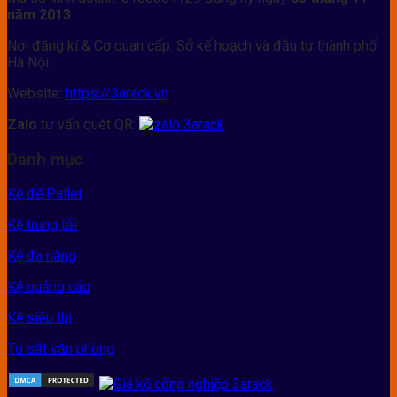
năm 2013
Nơi đăng kí & Cơ quan cấp: Sở kế hoạch và đầu tư thành phố
Hà Nội
Website:
https://3arack.vn
Zalo
tư vấn quét QR:
Danh mục
Kệ để Pallet
Kệ trung tải
Kệ đa năng
Kệ quảng cáo
Kệ siêu thị
Tủ sắt văn phòng