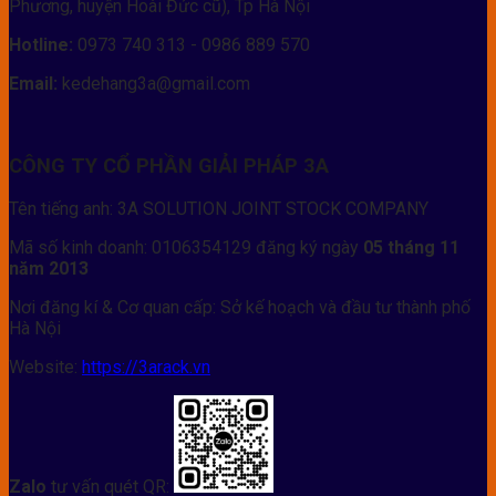
Phương, huyện Hoài Đức cũ), Tp Hà Nội
Hotline:
0973 740 313 - 0986 889 570
Email:
kedehang3a@gmail.com
CÔNG TY CỔ PHẦN GIẢI PHÁP 3A
Tên tiếng anh: 3A SOLUTION JOINT STOCK COMPANY
Mã số kinh doanh: 0106354129 đăng ký ngày
05 tháng 11
năm 2013
Nơi đăng kí & Cơ quan cấp: Sở kế hoạch và đầu tư thành phố
Hà Nội
Website:
https://3arack.vn
Zalo
tư vấn quét QR: