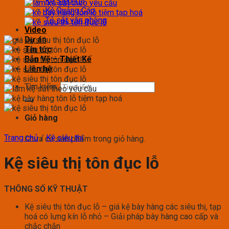
Kệ Siêu Thị
Kệ Quảng Cáo
Tủ sắt văn phòng
Video
Dự án
Tin tức
Bản Vẽ – Thiết Kế
Liên hệ
Tìm kiếm:
Giỏ hàng
Trang chủ
/
Kệ siêu thị
Chưa có sản phẩm trong giỏ hàng.
Kệ siêu thị tôn đục lỗ
THÔNG SỐ KỸ THUẬT
Kệ siêu thị tôn đục lỗ – giá kệ bày hàng các siêu thị, tạp
hoá có lưng kín lỗ nhỏ – Giải pháp bày hàng cao cấp và
chắc chắn