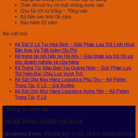
Chân đế cột trụ có mặt chống xước sàn
Chịu tải tốt từ 65kg – 70kg/sàn
Độ bền cao trên 06 năm
Bảo hành 02 năm
Bài viết mới
Kệ Sắt V Lỗ Tại Hòa Bình – Giải Pháp Lưu Trữ Linh Hoạt,
Bền Đẹp Và Tiết Kiệm Chi Phí
Kệ trung tải nối tiếp tại Hà Nội – Giải pháp lưu trữ tối ưu
cho doanh nghiệp và cửa hàng
Kệ Trung Tải Màu Đen Tại Quảng Ninh – Giải Pháp Lưu
Trữ Hiện Đại, Chịu Lực Vượt Trội
Kệ Sắt Cho Kho Hàng Logistics Phú Thọ – Kệ Pallet,
Trung Tải, V Lỗ – Giá Xưởng
Kệ Sắt Cho Kho Hàng Logistics Hưng Yên – Kệ Pallet,
Trung Tải, V Lỗ
Thông tin liên hệ
GIÁ KỆ CÔNG NGHỆP 3A RACK
Văn phòng & kho:
Khu đất dịch vụ X2, xã Sơn Đồng (xã Song