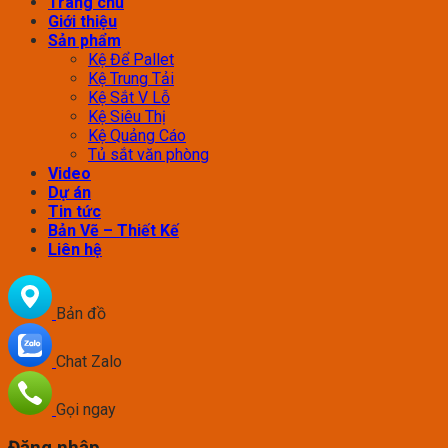
Trang chủ
Giới thiệu
Sản phẩm
Kệ Để Pallet
Kệ Trung Tải
Kệ Sắt V Lỗ
Kệ Siêu Thị
Kệ Quảng Cáo
Tủ sắt văn phòng
Video
Dự án
Tin tức
Bản Vẽ – Thiết Kế
Liên hệ
Bản đồ
Chat Zalo
Gọi ngay