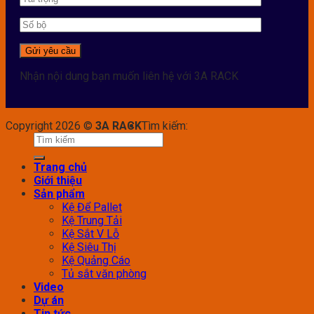
Nhận nội dung bạn muốn liên hệ với 3A RACK
Copyright 2026 ©
3A RACK
Tìm kiếm:
Trang chủ
Giới thiệu
Sản phẩm
Kệ Để Pallet
Kệ Trung Tải
Kệ Sắt V Lỗ
Kệ Siêu Thị
Kệ Quảng Cáo
Tủ sắt văn phòng
Video
Dự án
Tin tức