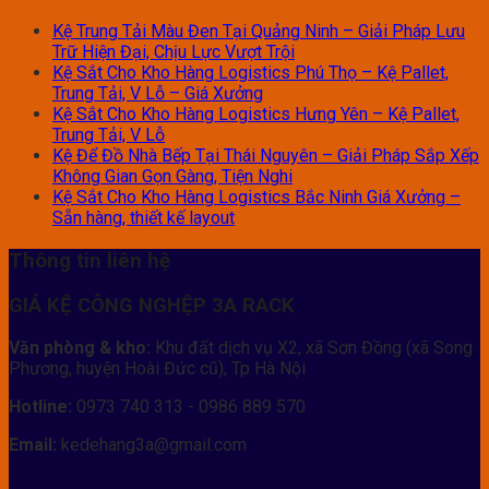
Kệ Trung Tải Màu Đen Tại Quảng Ninh – Giải Pháp Lưu
Trữ Hiện Đại, Chịu Lực Vượt Trội
Kệ Sắt Cho Kho Hàng Logistics Phú Thọ – Kệ Pallet,
Trung Tải, V Lỗ – Giá Xưởng
Kệ Sắt Cho Kho Hàng Logistics Hưng Yên – Kệ Pallet,
Trung Tải, V Lỗ
Kệ Để Đồ Nhà Bếp Tại Thái Nguyên – Giải Pháp Sắp Xếp
Không Gian Gọn Gàng, Tiện Nghi
Kệ Sắt Cho Kho Hàng Logistics Bắc Ninh Giá Xưởng –
Sẵn hàng, thiết kế layout
Thông tin liên hệ
GIÁ KỆ CÔNG NGHỆP 3A RACK
Văn phòng & kho:
Khu đất dịch vụ X2, xã Sơn Đồng (xã Song
Phương, huyện Hoài Đức cũ), Tp Hà Nội
Hotline:
0973 740 313 - 0986 889 570
Email:
kedehang3a@gmail.com