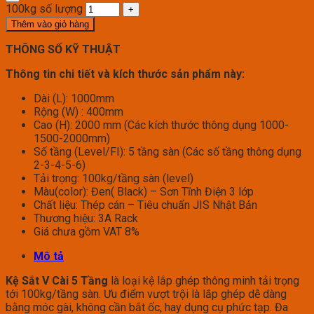
100kg số lượng
Thêm vào giỏ hàng
THÔNG SỐ KỸ THUẬT
Thông tin chi tiết và kích thước sản phẩm này:
Dài (L): 1000mm
Rộng (W) : 400mm
Cao (H): 2000 mm (Các kích thước thông dụng 1000-
1500-2000mm)
Số tầng (Level/FI): 5 tầng sàn (Các số tầng thông dụng
2-3-4-5-6)
Tải trọng: 100kg/tầng sàn (level)
Màu(color): Đen( Black) – Sơn Tĩnh Điện 3 lớp
Chất liệu: Thép cán – Tiêu chuẩn JIS Nhật Bản
Thương hiệu: 3A Rack
Giá chưa gồm VAT 8%
Mô tả
Kệ Sắt V Cài 5 Tầng
là loại kệ lắp ghép thông minh tải trọng
tới 100kg/tầng sàn. Ưu điểm vượt trội là lắp ghép dễ dàng
bằng móc gài, không cần bắt ốc, hay dụng cụ phức tạp. Đa