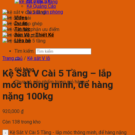
Kệ Siêu Thị
Kệ Quảng Cáo
Tủ sắt văn phòng
Video
Dự án
Tin tức
Bản Vẽ – Thiết Kế
Liên hệ
Tìm kiếm:
Trang chủ
/
Kệ sắt V lỗ
Giỏ hàng
Kệ Sắt V Cài 5 Tầng – lắp
Chưa có sản phẩm trong giỏ hàng.
móc thông minh, để hàng
nặng 100kg
920,000
₫
Còn 138 trong kho
Kệ Sắt V Cài 5 Tầng - lắp móc thông minh, để hàng nặng