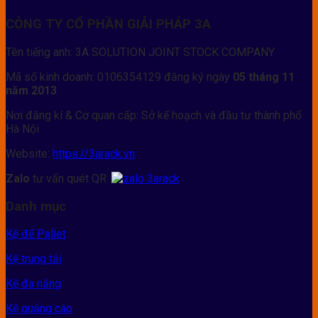
CÔNG TY CỔ PHẦN GIẢI PHÁP 3A
Tên tiếng anh: 3A SOLUTION JOINT STOCK COMPANY
Mã số kinh doanh: 0106354129 đăng ký ngày
05 tháng 11
năm 2013
Nơi đăng kí & Cơ quan cấp: Sở kế hoạch và đầu tư thành phố
Hà Nội
Website:
https://3arack.vn
Zalo
tư vấn quét QR:
Danh mục
Kệ để Pallet
Kệ trung tải
Kệ đa năng
Kệ quảng cáo