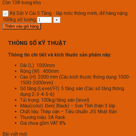
Còn 138 trong kho
Kệ Sắt V Cài 5 Tầng - lắp móc thông minh, để hàng nặng
100kg số lượng
Thêm vào giỏ hàng
THÔNG SỐ KỸ THUẬT
Thông tin chi tiết và kích thước sản phẩm này:
Dài (L): 1000mm
Rộng (W) : 400mm
Cao (H): 2000 mm (Các kích thước thông dụng 1000-
1500-2000mm)
Số tầng (Level/FI): 5 tầng sàn (Các số tầng thông
dụng 2-3-4-5-6)
Tải trọng: 100kg/tầng sàn (level)
Màu(color): Đen( Black) – Sơn Tĩnh Điện 3 lớp
Chất liệu: Thép cán – Tiêu chuẩn JIS Nhật Bản
Thương hiệu: 3A Rack
Giá chưa gồm VAT 8%
Bài viết mới