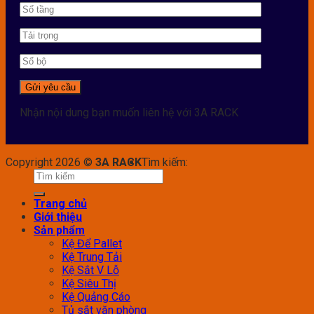
Nhận nội dung bạn muốn liên hệ với 3A RACK
Copyright 2026 ©
3A RACK
Tìm kiếm:
Trang chủ
Giới thiệu
Sản phẩm
Kệ Để Pallet
Kệ Trung Tải
Kệ Sắt V Lỗ
Kệ Siêu Thị
Kệ Quảng Cáo
Tủ sắt văn phòng