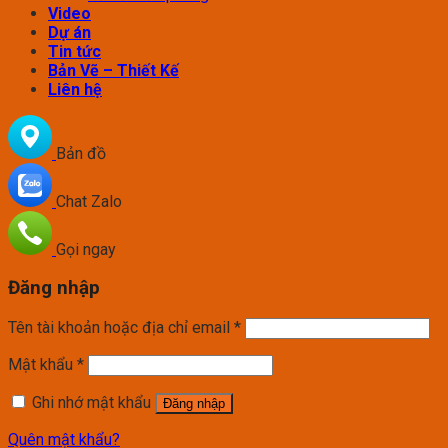
Video
Dự án
Tin tức
Bản Vẽ – Thiết Kế
Liên hệ
Bản đồ
Chat Zalo
Gọi ngay
Đăng nhập
Tên tài khoản hoặc địa chỉ email
*
Mật khẩu
*
Ghi nhớ mật khẩu
Đăng nhập
Quên mật khẩu?