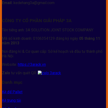
Email:
kedehang3a@gmail.com
CÔNG TY CỔ PHẦN GIẢI PHÁP 3A
Tên tiếng anh: 3A SOLUTION JOINT STOCK COMPANY
Mã số kinh doanh: 0106354129 đăng ký ngày
05 tháng 11
năm 2013
Nơi đăng kí & Cơ quan cấp: Sở kế hoạch và đầu tư thành phố
Hà Nội
Website:
https://3arack.vn
Zalo
tư vấn quét QR:
Danh mục
Kệ để Pallet
Kệ trung tải