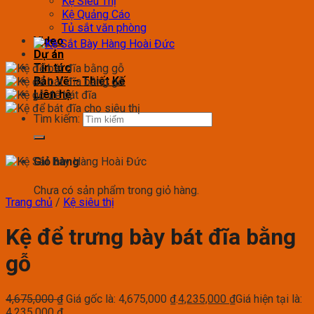
Kệ Siêu Thị
Kệ Quảng Cáo
Tủ sắt văn phòng
Video
Dự án
Tin tức
Bản Vẽ – Thiết Kế
Liên hệ
Tìm kiếm:
Giỏ hàng
Chưa có sản phẩm trong giỏ hàng.
Trang chủ
/
Kệ siêu thị
Kệ để trưng bày bát đĩa bằng
gỗ
4,675,000
₫
Giá gốc là: 4,675,000 ₫.
4,235,000
₫
Giá hiện tại là:
4,235,000 ₫.