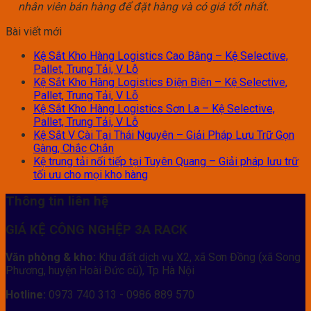
nhân viên bán hàng để đặt hàng và có giá tốt nhất.
Bài viết mới
Kệ Sắt Kho Hàng Logistics Cao Bằng – Kệ Selective,
Pallet, Trung Tải, V Lỗ
Kệ Sắt Kho Hàng Logistics Điện Biên – Kệ Selective,
Pallet, Trung Tải, V Lỗ
Kệ Sắt Kho Hàng Logistics Sơn La – Kệ Selective,
Pallet, Trung Tải, V Lỗ
Kệ Sắt V Cài Tại Thái Nguyên – Giải Pháp Lưu Trữ Gọn
Gàng, Chắc Chắn
Kệ trung tải nối tiếp tại Tuyên Quang – Giải pháp lưu trữ
tối ưu cho mọi kho hàng
Thông tin liên hệ
GIÁ KỆ CÔNG NGHỆP 3A RACK
Văn phòng & kho:
Khu đất dịch vụ X2, xã Sơn Đồng (xã Song
Phương, huyện Hoài Đức cũ), Tp Hà Nội
Hotline:
0973 740 313 - 0986 889 570