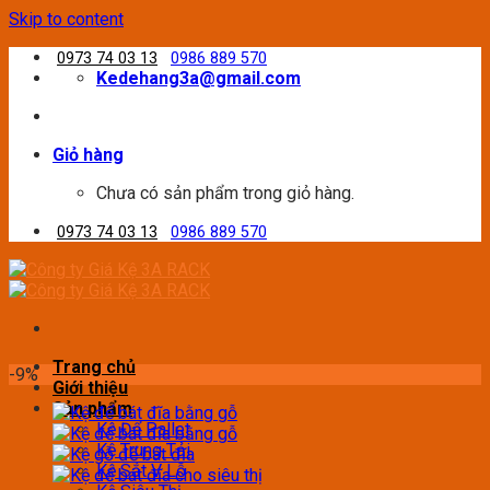
Skip to content
0973 74 03 13
0986 889 570
Kedehang3a@gmail.com
Giỏ hàng
Chưa có sản phẩm trong giỏ hàng.
0973 74 03 13
0986 889 570
Trang chủ
-9%
Giới thiệu
Sản phẩm
Kệ Để Pallet
Kệ Trung Tải
Kệ Sắt V Lỗ