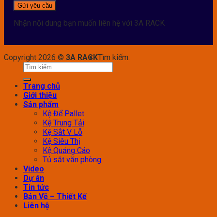
Nhận nội dung bạn muốn liên hệ với 3A RACK
Copyright 2026 ©
3A RACK
Tìm kiếm:
Trang chủ
Giới thiệu
Sản phẩm
Kệ Để Pallet
Kệ Trung Tải
Kệ Sắt V Lỗ
Kệ Siêu Thị
Kệ Quảng Cáo
Tủ sắt văn phòng
Video
Dự án
Tin tức
Bản Vẽ – Thiết Kế
Liên hệ