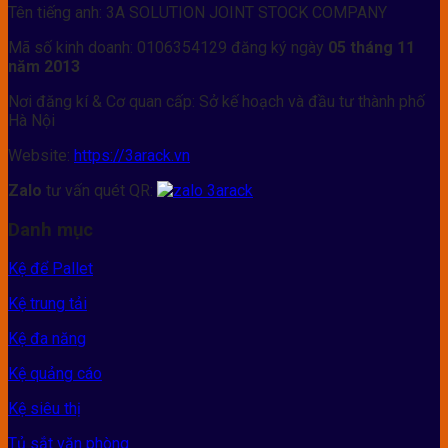
Tên tiếng anh: 3A SOLUTION JOINT STOCK COMPANY
Mã số kinh doanh: 0106354129 đăng ký ngày
05 tháng 11
năm 2013
Nơi đăng kí & Cơ quan cấp: Sở kế hoạch và đầu tư thành phố
Hà Nội
Website:
https://3arack.vn
Zalo
tư vấn quét QR:
Danh mục
Kệ để Pallet
Kệ trung tải
Kệ đa năng
Kệ quảng cáo
Kệ siêu thị
Tủ sắt văn phòng