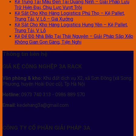
Kệ Trung Tải Màu Đen Tại Quảng Ninh – Giải Pháp Lưu
Trữ Hiện Đại, Chịu Lực Vượt Trội
Kệ Sắt Cho Kho Hàng Logistics Phú Thọ – Kệ Pallet,
Trung Tải, V Lỗ – Giá Xưởng
Kệ Sắt Cho Kho Hàng Logistics Hưng Yên – Kệ Pallet,
Trung Tải, V Lỗ
Kệ Để Đồ Nhà Bếp Tại Thái Nguyên – Giải Pháp Sắp Xếp
Không Gian Gọn Gàng, Tiện Nghi
Thông tin liên hệ
GIÁ KỆ CÔNG NGHỆP 3A RACK
Văn phòng & kho:
Khu đất dịch vụ X2, xã Sơn Đồng (xã Song
Phương, huyện Hoài Đức cũ), Tp Hà Nội
Hotline:
0973 740 313 - 0986 889 570
Email:
kedehang3a@gmail.com
CÔNG TY CỔ PHẦN GIẢI PHÁP 3A