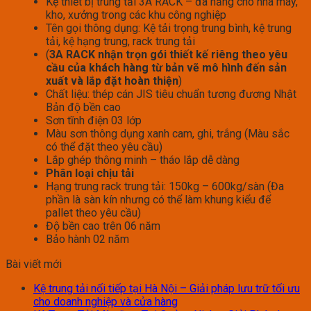
Kệ thiết bị trung tải 3A RACK – đa năng cho nhà máy,
kho, xưởng trong các khu công nghiệp
Tên gọi thông dụng: Kệ tải trọng trung bình, kệ trung
tải, kệ hạng trung, rack trung tải
(
3A RACK nhận trọn gói thiết kế riêng theo yêu
cầu của khách hàng từ bản vẽ mô hình đến sản
xuất và lắp đặt hoàn thiện
)
Chất liệu: thép cán JIS tiêu chuẩn tương đương Nhật
Bản độ bền cao
Sơn tĩnh điện 03 lớp
Màu sơn thông dụng xanh cam, ghi, trắng (Màu sắc
có thể đặt theo yêu cầu)
Lắp ghép thông minh – tháo lắp dễ dàng
Phân loại chịu tải
Hạng trung rack trung tải: 150kg – 600kg/sàn (Đa
phần là sàn kín nhưng có thể làm khung kiểu để
pallet theo yêu cầu)
Độ bền cao trên 06 năm
Bảo hành 02 năm
Bài viết mới
Kệ trung tải nối tiếp tại Hà Nội – Giải pháp lưu trữ tối ưu
cho doanh nghiệp và cửa hàng