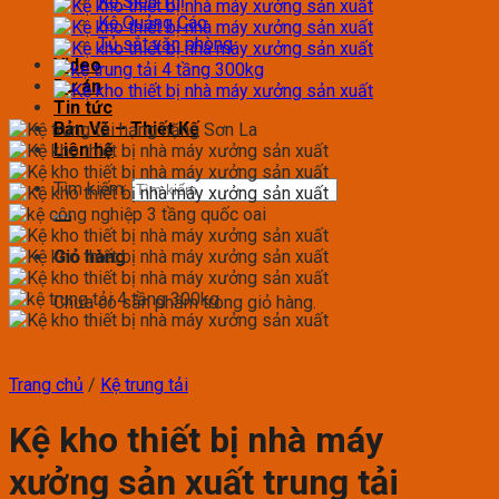
Kệ Siêu Thị
Kệ Quảng Cáo
Tủ sắt văn phòng
Video
Dự án
Tin tức
Bản Vẽ – Thiết Kế
Liên hệ
Tìm kiếm:
Giỏ hàng
Chưa có sản phẩm trong giỏ hàng.
Trang chủ
/
Kệ trung tải
Kệ kho thiết bị nhà máy
xưởng sản xuất trung tải