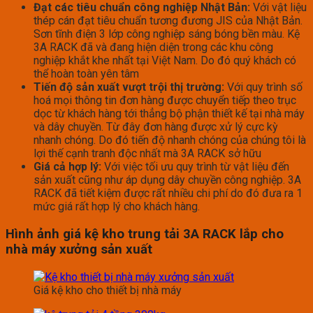
Đạt các tiêu chuẩn công nghiệp Nhật Bản:
Với vật liệu
thép cán đạt tiêu chuẩn tương đương JIS của Nhật Bản.
Sơn tĩnh điện 3 lớp công nghiệp sáng bóng bền màu. Kệ
3A RACK đã và đang hiện diện trong các khu công
nghiệp khắt khe nhất tại Việt Nam. Do đó quý khách có
thể hoàn toàn yên tâm
Tiến độ sản xuất vượt trội thị trường:
Với quy trình số
hoá mọi thông tin đơn hàng được chuyển tiếp theo trục
dọc từ khách hàng tới thẳng bộ phận thiết kế tại nhà máy
và dây chuyền. Từ đây đơn hàng được xử lý cực kỳ
nhanh chóng. Do đó tiến độ nhanh chóng của chúng tôi là
lợi thế cạnh tranh độc nhất mà 3A RACK sở hữu
Giá cả hợp lý:
Với việc tối ưu quy trình từ vật liệu đến
sản xuất cũng như áp dụng dây chuyền công nghiệp. 3A
RACK đã tiết kiệm được rất nhiều chi phí do đó đưa ra 1
mức giá rất hợp lý cho khách hàng.
Hình ảnh giá kệ kho trung tải 3A RACK lắp cho
nhà máy xưởng sản xuất
Giá kệ kho cho thiết bị nhà máy