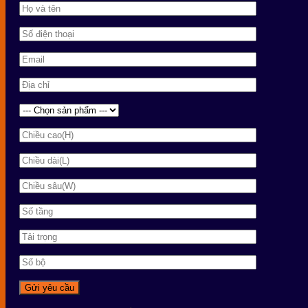
Sự đa dụng giúp kệ V lỗ trở thành lựa chọn phù hợp cho mọi mô h
6. Kích thước – tải trọng – quy cách phổ
3A RACK sản xuất đầy đủ kích thước tiêu chuẩn:
Chiều dài mâm
: 80cm – 100cm – 120cm – 150cm
Chiều rộng
: 30cm – 40cm – 50cm
Chiều cao
: 1m2 – 1m5 – 1m8 – 2m, 2m4, (loại cao 3m có
Tải trọng
: 50–120kg/tầng tùy cấu hình (Loại V cài để tả
Ngoài ra, doanh nghiệp có thể đặt
kích thước theo yêu cầu
, r
Vì sao nên chọn kệ sắt V lỗ tại 3A RACK
3A RACK là đơn vị
sản xuất trực tiếp
, không qua trung gian.
Những lợi ích chính: