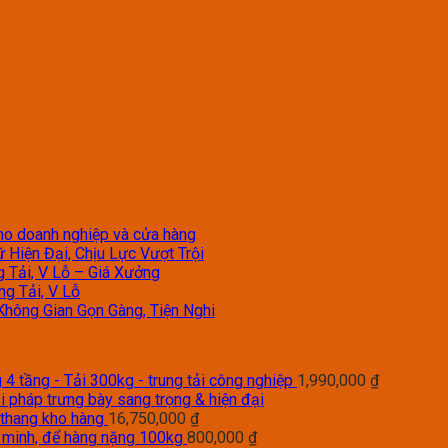
 cho doanh nghiệp và cửa hàng
 Hiện Đại, Chịu Lực Vượt Trội
g Tải, V Lỗ – Giá Xưởng
ng Tải, V Lỗ
Không Gian Gọn Gàng, Tiện Nghi
4 tầng - Tải 300kg - trung tải công nghiệp
1,990,000
₫
i pháp trưng bày sang trọng & hiện đại
 thang kho hàng
16,750,000
₫
g minh, để hàng nặng 100kg
800,000
₫