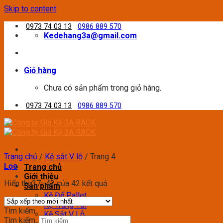
Skip to content
0973 74 03 13
0986 889 570
Kedehang3a@gmail.com
Giỏ hàng
Chưa có sản phẩm trong giỏ hàng.
0973 74 03 13
0986 889 570
Trang chủ
/
Kệ sắt V lỗ
/
Trang 4
Lọc
Trang chủ
Giới thiệu
Hiển thị 37–42 của 42 kết quả
Sản phẩm
Kệ Để Pallet
Kệ Trung Tải
Tìm kiếm
Kệ Sắt V Lỗ
Tìm kiếm: