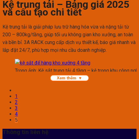
Kệ trung tải – Bảng giá 2025
và cấu tạo chi tiết
Kệ trung tải là giải pháp lưu trữ hàng hóa vừa và nặng tải từ
200 – 800kg/tầng, giúp tối ưu không gian kho xưởng, an toàn
và bền bỉ. 3A RACK cung cấp dịch vụ thiết kế, báo giá nhanh và
lắp đặt 24/7, phù hợp mọi nhu cầu doanh nghiệp.
Trong ảnh: Kệ sắt trung tải 4 tầng – kệ trong khu công ng
nhau
Xem thêm
Trong hoạt động vận hành kho hàng, việc lựa chọn đúng hệ
1
thống kệ lưu trữ quyết định trực tiếp đến năng suất, mức độ an
2
toàn và khả năng mở rộng trong tương lai. Trong đó,
kệ trung
3
4
tải
(Medium Duty Rack) là nhóm kệ được sử dụng nhiều nhất
5
tại các doanh nghiệp vì đáp ứng linh hoạt cho nhiều loại hàng
hóa, từ linh kiện, vật tư sản xuất, phụ kiện điện tử cho tới
Thông tin liên hệ
carton thành phẩm. Với sự bền bỉ, tải trọng ổn định và khả