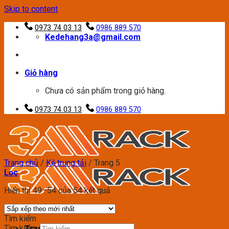
Skip to content
0973 74 03 13
0986 889 570
Kedehang3a@gmail.com
Giỏ hàng
Chưa có sản phẩm trong giỏ hàng.
0973 74 03 13
0986 889 570
Trang chủ
/
Kệ trung tải
/
Trang 5
Lọc
Hiển thị 49–54 của 54 kết quả
Tìm kiếm
Tìm kiếm:
Trang chủ