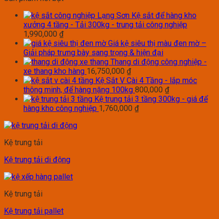
Kệ sắt để hàng kho
xưởng 4 tầng - Tải 300kg - trung tải công nghiệp
1,990,000
₫
Giá kệ siêu thị màu đen mờ –
Giải pháp trưng bày sang trọng & hiện đại
Thang di động công nghiệp -
xe thang kho hàng
16,750,000
₫
Kệ Sắt V Cài 4 Tầng - lắp móc
thông minh, để hàng nặng 100kg
800,000
₫
Kệ trung tải 3 tầng 300kg - giá để
hàng kho công nghiệp
1,760,000
₫
Kệ trung tải
Kệ trung tải di động
Kệ trung tải
Kệ trung tải pallet