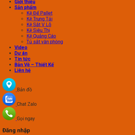
Giới thiệu
Sản phẩm
Kệ Để Pallet
Kệ Trung Tải
Kệ Sắt V Lỗ
Kệ Siêu Thị
Kệ Quảng Cáo
Tủ sắt văn phòng
Video
Dự án
Tin tức
Bản Vẽ – Thiết Kế
Liên hệ
Bản đồ
Chat Zalo
Gọi ngay
Đăng nhập