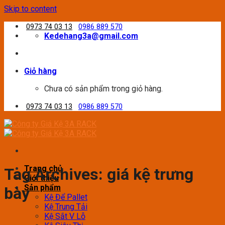
Skip to content
0973 74 03 13
0986 889 570
Kedehang3a@gmail.com
Giỏ hàng
Chưa có sản phẩm trong giỏ hàng.
0973 74 03 13
0986 889 570
Trang chủ
Tag Archives:
giá kệ trưng
Giới thiệu
Sản phẩm
bày
Kệ Để Pallet
Kệ Trung Tải
Kệ Sắt V Lỗ