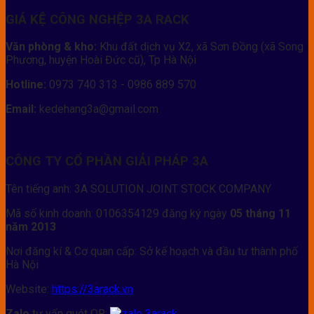
GIÁ KỆ CÔNG NGHỆP 3A RACK
Văn phòng & kho:
Khu đất dịch vụ X2, xã Sơn Đồng (xã Song
Phương, huyện Hoài Đức cũ), Tp Hà Nội
Hotline:
0973 740 313 - 0986 889 570
Email:
kedehang3a@gmail.com
CÔNG TY CỔ PHẦN GIẢI PHÁP 3A
Tên tiếng anh: 3A SOLUTION JOINT STOCK COMPANY
Mã số kinh doanh: 0106354129 đăng ký ngày
05 tháng 11
năm 2013
Nơi đăng kí & Cơ quan cấp: Sở kế hoạch và đầu tư thành phố
Hà Nội
Website:
https://3arack.vn
Zalo
tư vấn quét QR: