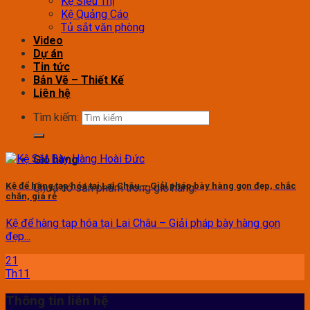
Kệ Siêu Thị
Kệ Quảng Cáo
Tủ sắt văn phòng
Video
Dự án
Tin tức
Bản Vẽ – Thiết Kế
Liên hệ
Tìm kiếm:
Giỏ hàng
Kệ để hàng tạp hóa tại Lai Châu – Giải pháp bày hàng gọn đẹp, chắc
Chưa có sản phẩm trong giỏ hàng.
chắn, giá rẻ
Kệ để hàng tạp hóa tại Lai Châu – Giải pháp bày hàng gọn
đẹp...
21
Th11
Thông tin liên hệ