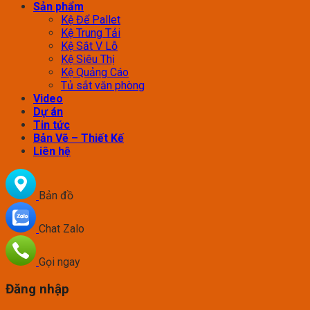
Sản phẩm
Kệ Để Pallet
Kệ Trung Tải
Kệ Sắt V Lỗ
Kệ Siêu Thị
Kệ Quảng Cáo
Tủ sắt văn phòng
Video
Dự án
Tin tức
Bản Vẽ – Thiết Kế
Liên hệ
Bản đồ
Chat Zalo
Gọi ngay
Đăng nhập