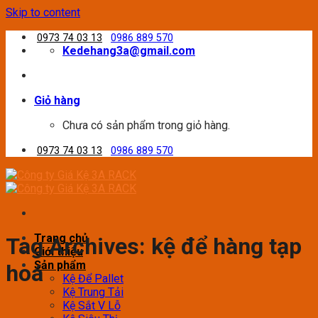
Skip to content
0973 74 03 13
0986 889 570
Kedehang3a@gmail.com
Giỏ hàng
Chưa có sản phẩm trong giỏ hàng.
0973 74 03 13
0986 889 570
Trang chủ
Tag Archives:
kệ để hàng tạp
Giới thiệu
Sản phẩm
hoá
Kệ Để Pallet
Kệ Trung Tải
Kệ Sắt V Lỗ