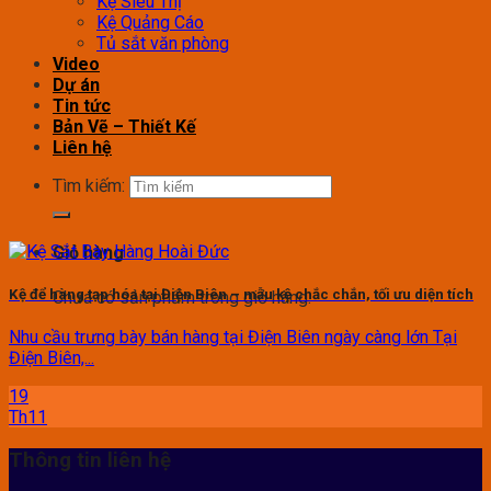
Kệ Siêu Thị
Kệ Quảng Cáo
Tủ sắt văn phòng
Video
Dự án
Tin tức
Bản Vẽ – Thiết Kế
Liên hệ
Tìm kiếm:
Giỏ hàng
Kệ để hàng tạp hóa tại Điện Biên – mẫu kệ chắc chắn, tối ưu diện tích
Chưa có sản phẩm trong giỏ hàng.
Nhu cầu trưng bày bán hàng tại Điện Biên ngày càng lớn Tại
Điện Biên,...
19
Th11
Thông tin liên hệ