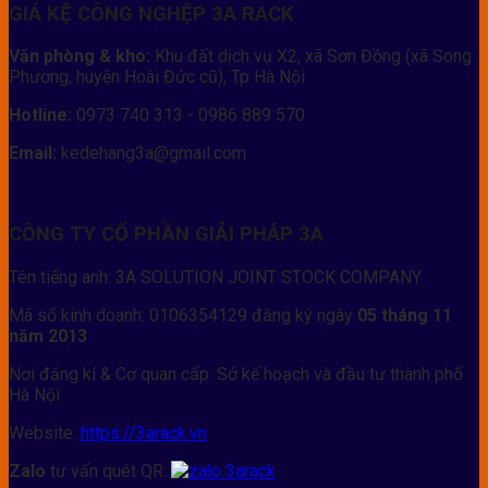
GIÁ KỆ CÔNG NGHỆP 3A RACK
Văn phòng & kho:
Khu đất dịch vụ X2, xã Sơn Đồng (xã Song
Phương, huyện Hoài Đức cũ), Tp Hà Nội
Hotline:
0973 740 313 - 0986 889 570
Email:
kedehang3a@gmail.com
CÔNG TY CỔ PHẦN GIẢI PHÁP 3A
Tên tiếng anh: 3A SOLUTION JOINT STOCK COMPANY
Mã số kinh doanh: 0106354129 đăng ký ngày
05 tháng 11
năm 2013
Nơi đăng kí & Cơ quan cấp: Sở kế hoạch và đầu tư thành phố
Hà Nội
Website:
https://3arack.vn
Zalo
tư vấn quét QR: