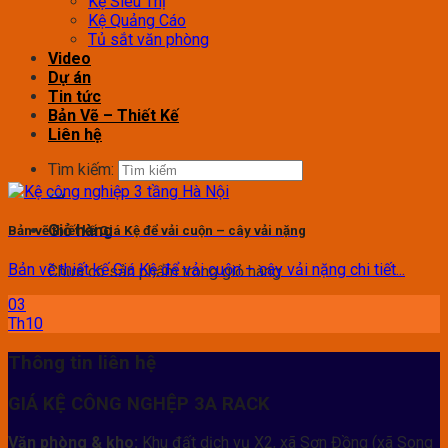
Kệ Siêu Thị
Kệ Quảng Cáo
Tủ sắt văn phòng
Video
Dự án
Tin tức
Bản Vẽ – Thiết Kế
Liên hệ
Tìm kiếm:
Giỏ hàng
Bản vẽ thiết kế Giá Kệ để vải cuộn – cây vải nặng
Bản vẽ thiết kế Giá Kệ để vải cuộn – cây vải nặng chi tiết...
Chưa có sản phẩm trong giỏ hàng.
03
Th10
Thông tin liên hệ
GIÁ KỆ CÔNG NGHỆP 3A RACK
Văn phòng & kho:
Khu đất dịch vụ X2, xã Sơn Đồng (xã Song