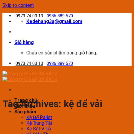
Skip to content
0973 74 03 13
0986 889 570
Kedehang3a@gmail.com
Giỏ hàng
Chưa có sản phẩm trong giỏ hàng.
0973 74 03 13
0986 889 570
Trang chủ
Tag Archives:
kệ để vải
Giới thiệu
Sản phẩm
Kệ Để Pallet
Kệ Trung Tải
Kệ Sắt V Lỗ