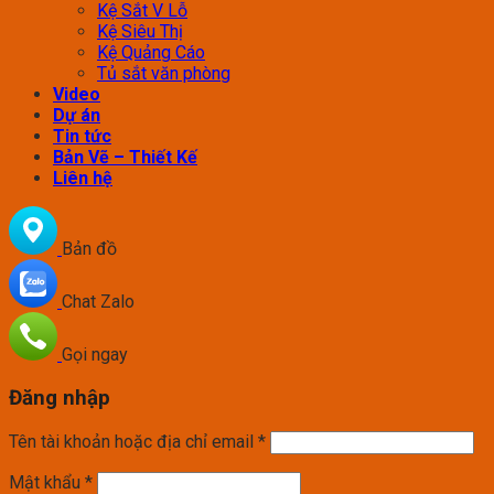
Kệ Sắt V Lỗ
Kệ Siêu Thị
Kệ Quảng Cáo
Tủ sắt văn phòng
Video
Dự án
Tin tức
Bản Vẽ – Thiết Kế
Liên hệ
Bản đồ
Chat Zalo
Gọi ngay
Đăng nhập
Tên tài khoản hoặc địa chỉ email
*
Mật khẩu
*