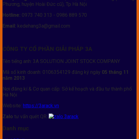
Phương, huyện Hoài Đức cũ), Tp Hà Nội
Hotline:
0973 740 313 - 0986 889 570
Email:
kedehang3a@gmail.com
CÔNG TY CỔ PHẦN GIẢI PHÁP 3A
Tên tiếng anh: 3A SOLUTION JOINT STOCK COMPANY
Mã số kinh doanh: 0106354129 đăng ký ngày
05 tháng 11
năm 2013
Nơi đăng kí & Cơ quan cấp: Sở kế hoạch và đầu tư thành phố
Hà Nội
Website:
https://3arack.vn
Zalo
tư vấn quét QR:
Danh mục