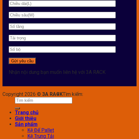
Nhận nội dung bạn muốn liên hệ với 3A RACK
Copyright 2026 ©
3A RACK
Tìm kiếm:
Trang chủ
Giới thiệu
Sản phẩm
Kệ Để Pallet
Kệ Trung Tải