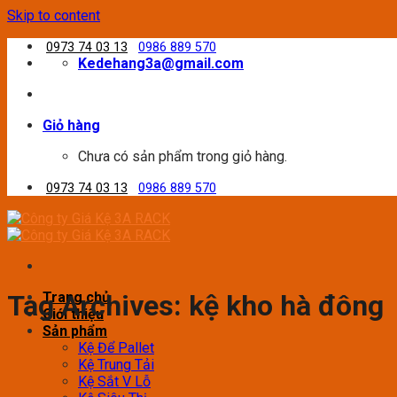
Skip to content
0973 74 03 13
0986 889 570
Kedehang3a@gmail.com
Giỏ hàng
Chưa có sản phẩm trong giỏ hàng.
0973 74 03 13
0986 889 570
Trang chủ
Tag Archives:
kệ kho hà đông
Giới thiệu
Sản phẩm
Kệ Để Pallet
Kệ Trung Tải
Kệ Sắt V Lỗ