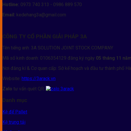
Hotline:
0973 740 313 - 0986 889 570
Email:
kedehang3a@gmail.com
CÔNG TY CỔ PHẦN GIẢI PHÁP 3A
Tên tiếng anh: 3A SOLUTION JOINT STOCK COMPANY
Mã số kinh doanh: 0106354129 đăng ký ngày
05 tháng 11 nă
Nơi đăng kí & Cơ quan cấp: Sở kế hoạch và đầu tư thành phố Hà
Website:
https://3arack.vn
Zalo
tư vấn quét QR:
Danh mục
Kệ để Pallet
Kệ trung tải