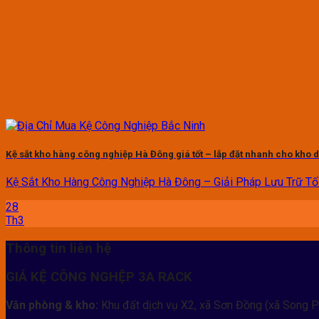
Kệ sắt kho hàng công nghiệp Hà Đông giá tốt – lắp đặt nhanh cho kho
Kệ Sắt Kho Hàng Công Nghiệp Hà Đông – Giải Pháp Lưu Trữ Tối 
28
Th3
Thông tin liên hệ
GIÁ KỆ CÔNG NGHỆP 3A RACK
Văn phòng & kho:
Khu đất dịch vụ X2, xã Sơn Đồng (xã Song P