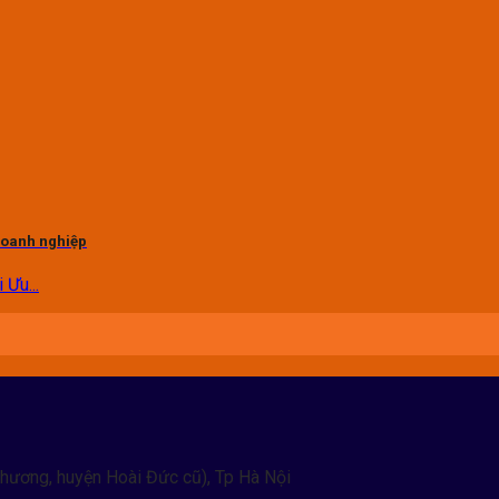
 doanh nghiệp
Ưu...
hương, huyện Hoài Đức cũ), Tp Hà Nội