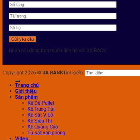
Nhận nội dung bạn muốn liên hệ với 3A RACK
Copyright 2026 ©
3A RACK
Tìm kiếm:
Trang chủ
Giới thiệu
Sản phẩm
Kệ Để Pallet
Kệ Trung Tải
Kệ Sắt V Lỗ
Kệ Siêu Thị
Kệ Quảng Cáo
Tủ sắt văn phòng
Video