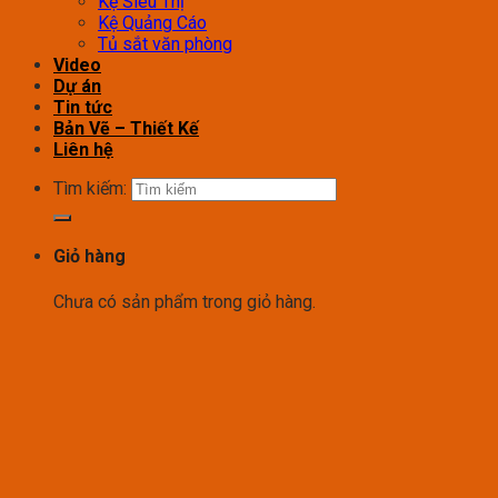
Kệ Siêu Thị
Kệ Quảng Cáo
Tủ sắt văn phòng
Video
Dự án
Tin tức
Bản Vẽ – Thiết Kế
Liên hệ
Tìm kiếm:
Giỏ hàng
Chưa có sản phẩm trong giỏ hàng.