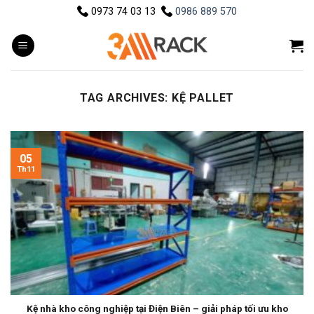
Skip
0973 74 03 13
0986 889 570
to
content
TAG ARCHIVES:
KỆ PALLET
05
Th11
Kệ nhà kho công nghiệp tại Điện Biên – giải pháp tối ưu kho