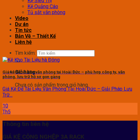
Kệ Siêu Thị
Kệ Quảng Cáo
Tủ sắt văn phòng
Video
Dự án
Tin tức
Bản Vẽ – Thiết Kế
Liên hệ
Tìm kiếm:
Giỏ hàng
Giá kệ để tài liệu văn phòng tại Hoài Đức – phù hợp công ty, văn
phòng, lưu trữ hồ sơ gọn gàng
Chưa có sản phẩm trong giỏ hàng.
Giá Kệ Để Tài Liệu Văn Phòng Tại Hoài Đức – Giải Pháp Lưu
Trữ...
10
Th5
Thông tin liên hệ
GIÁ KỆ CÔNG NGHỆP 3A RACK