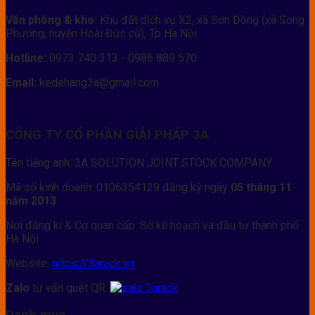
Văn phòng & kho:
Khu đất dịch vụ X2, xã Sơn Đồng (xã Song
Phương, huyện Hoài Đức cũ), Tp Hà Nội
Hotline:
0973 740 313 - 0986 889 570
Email:
kedehang3a@gmail.com
CÔNG TY CỔ PHẦN GIẢI PHÁP 3A
Tên tiếng anh: 3A SOLUTION JOINT STOCK COMPANY
Mã số kinh doanh: 0106354129 đăng ký ngày
05 tháng 11
năm 2013
Nơi đăng kí & Cơ quan cấp: Sở kế hoạch và đầu tư thành phố
Hà Nội
Website:
https://3arack.vn
Zalo
tư vấn quét QR: