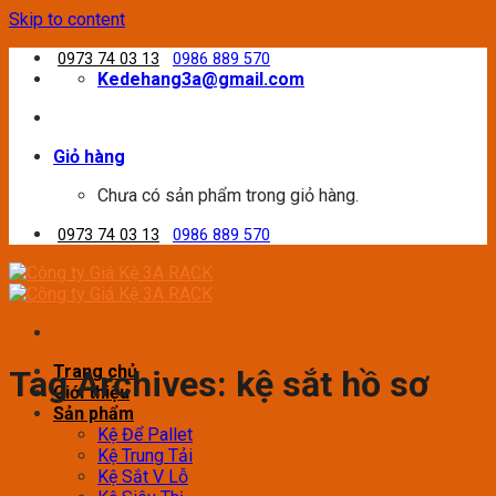
Skip to content
0973 74 03 13
0986 889 570
Kedehang3a@gmail.com
Giỏ hàng
Chưa có sản phẩm trong giỏ hàng.
0973 74 03 13
0986 889 570
Trang chủ
Tag Archives:
kệ sắt hồ sơ
Giới thiệu
Sản phẩm
Kệ Để Pallet
Kệ Trung Tải
Kệ Sắt V Lỗ