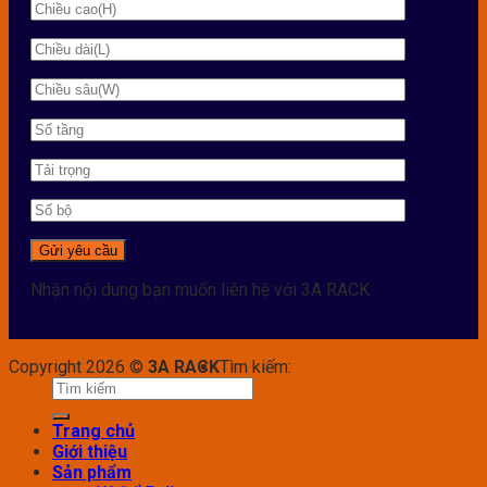
Nhận nội dung bạn muốn liên hệ với 3A RACK
Copyright 2026 ©
3A RACK
Tìm kiếm:
Trang chủ
Giới thiệu
Sản phẩm