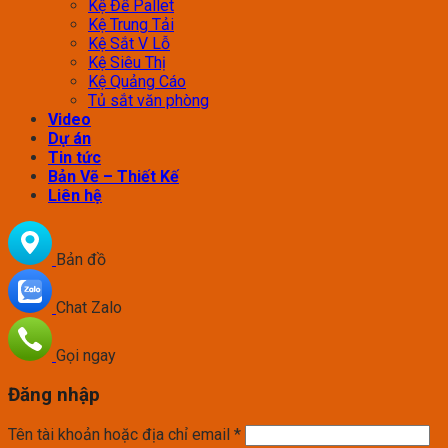
Kệ Để Pallet
Kệ Trung Tải
Kệ Sắt V Lỗ
Kệ Siêu Thị
Kệ Quảng Cáo
Tủ sắt văn phòng
Video
Dự án
Tin tức
Bản Vẽ – Thiết Kế
Liên hệ
Bản đồ
Chat Zalo
Gọi ngay
Đăng nhập
Tên tài khoản hoặc địa chỉ email
*