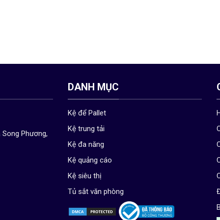
DANH MỤC
Kệ để Pallet
Kệ trung tải
C
ã Song Phương,
Kệ đa năng
C
Kệ quảng cáo
C
Kệ siêu thị
C
Tủ sắt văn phòng
Đ
B