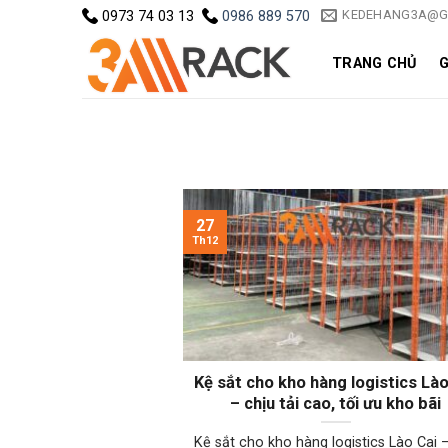
Skip
KEDEHANG3A@G
0973 74 03 13
0986 889 570
to
content
TRANG CHỦ
G
27
Th12
Kệ sắt cho kho hàng logistics Lào
– chịu tải cao, tối ưu kho bãi
Kệ sắt cho kho hàng logistics Lào Cai –