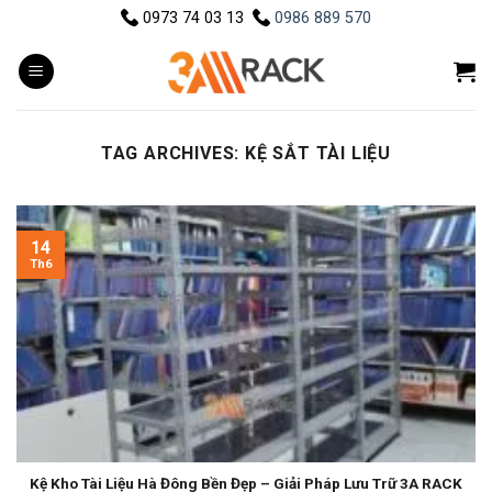
Skip
0973 74 03 13
0986 889 570
to
content
TAG ARCHIVES:
KỆ SẮT TÀI LIỆU
14
Th6
Kệ Kho Tài Liệu Hà Đông Bền Đẹp – Giải Pháp Lưu Trữ 3A RACK