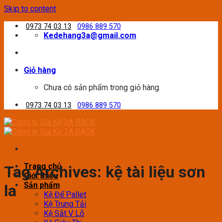
Skip to content
0973 74 03 13
0986 889 570
Kedehang3a@gmail.com
Giỏ hàng
Chưa có sản phẩm trong giỏ hàng.
0973 74 03 13
0986 889 570
Trang chủ
Tag Archives:
kệ tài liệu sơn
Giới thiệu
Sản phẩm
la
Kệ Để Pallet
Kệ Trung Tải
Kệ Sắt V Lỗ