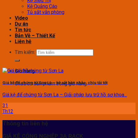
Kệ Siêu Thị
Kệ Quảng Cáo
Tủ sắt văn phòng
Video
Dự án
Tin tức
Bản Vẽ – Thiết Kế
Liên hệ
Tìm kiếm:
Giỏ hàng
Giá kệ để chứng từ Sơn La – kệ sắt bền chắc, chịu tải tốt
Chưa có sản phẩm trong giỏ hàng.
Giá kệ để chứng từ Sơn La – Giải pháp lưu trữ hồ sơ khoa...
31
Th12
Thông tin liên hệ
GIÁ KỆ CÔNG NGHỆP 3A RACK