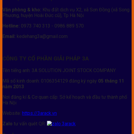
Văn phòng & kho:
Khu đất dịch vụ X2, xã Sơn Đồng (xã Song
Phương, huyện Hoài Đức cũ), Tp Hà Nội
Hotline:
0973 740 313 - 0986 889 570
Email:
kedehang3a@gmail.com
CÔNG TY CỔ PHẦN GIẢI PHÁP 3A
Tên tiếng anh: 3A SOLUTION JOINT STOCK COMPANY
Mã số kinh doanh: 0106354129 đăng ký ngày
05 tháng 11
năm 2013
Nơi đăng kí & Cơ quan cấp: Sở kế hoạch và đầu tư thành phố
Hà Nội
Website:
https://3arack.vn
Zalo
tư vấn quét QR: