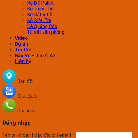
Kệ Để Pallet
Kệ Trung Tải
Kệ Sắt V Lỗ
Kệ Siêu Thị
Kệ Quảng Cáo
Tủ sắt văn phòng
Video
Dự án
Tin tức
Bản Vẽ – Thiết Kế
Liên hệ
Bản đồ
Chat Zalo
Gọi ngay
Đăng nhập
Tên tài khoản hoặc địa chỉ email
*