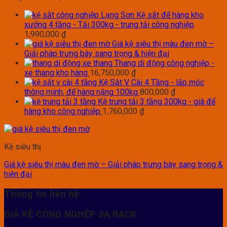
Kệ sắt để hàng kho
xưởng 4 tầng - Tải 300kg - trung tải công nghiệp
1,990,000
₫
Giá kệ siêu thị màu đen mờ –
Giải pháp trưng bày sang trọng & hiện đại
Thang di động công nghiệp -
xe thang kho hàng
16,750,000
₫
Kệ Sắt V Cài 4 Tầng - lắp móc
thông minh, để hàng nặng 100kg
800,000
₫
Kệ trung tải 3 tầng 300kg - giá để
hàng kho công nghiệp
1,760,000
₫
Kệ siêu thị
Giá kệ siêu thị màu đen mờ – Giải pháp trưng bày sang trọng &
hiện đại
Thông tin liên hệ
GIÁ KỆ CÔNG NGHỆP 3A RACK