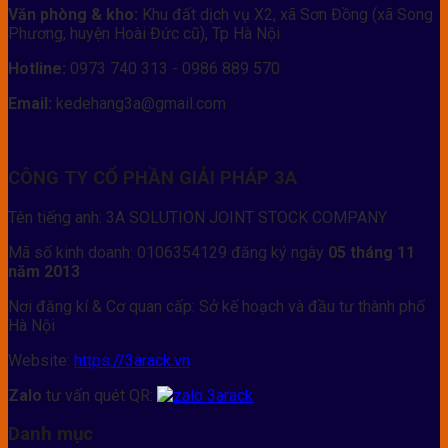
Văn phòng & kho:
Khu đất dịch vụ X2, xã Sơn Đồng (xã Song
Phương, huyện Hoài Đức cũ), Tp Hà Nội
Hotline:
0973 740 313 - 0986 889 570
Email:
kedehang3a@gmail.com
CÔNG TY CỔ PHẦN GIẢI PHÁP 3A
Tên tiếng anh: 3A SOLUTION JOINT STOCK COMPANY
Mã số kinh doanh: 0106354129 đăng ký ngày
05 tháng 11
năm 2013
Nơi đăng kí & Cơ quan cấp: Sở kế hoạch và đầu tư thành phố
Hà Nội
Website:
https://3arack.vn
Zalo
tư vấn quét QR:
Danh mục