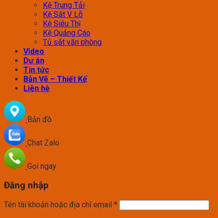
Kệ Trung Tải
Kệ Sắt V Lỗ
Kệ Siêu Thị
Kệ Quảng Cáo
Tủ sắt văn phòng
Video
Dự án
Tin tức
Bản Vẽ – Thiết Kế
Liên hệ
Bản đồ
Chat Zalo
Gọi ngay
Đăng nhập
Tên tài khoản hoặc địa chỉ email
*