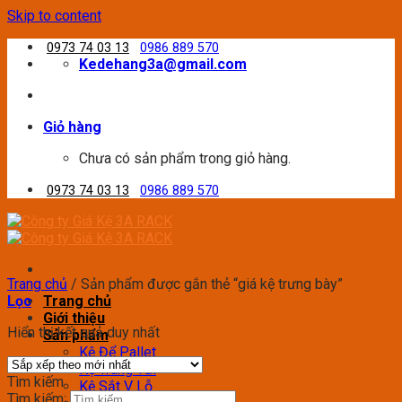
Skip to content
0973 74 03 13
0986 889 570
Kedehang3a@gmail.com
Giỏ hàng
Chưa có sản phẩm trong giỏ hàng.
0973 74 03 13
0986 889 570
Trang chủ
/
Sản phẩm được gắn thẻ “giá kệ trưng bày”
Lọc
Trang chủ
Giới thiệu
Hiển thị kết quả duy nhất
Sản phẩm
Kệ Để Pallet
Kệ Trung Tải
Tìm kiếm
Kệ Sắt V Lỗ
Tìm kiếm: