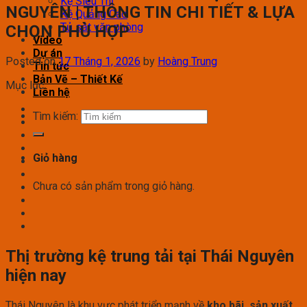
Kệ Siêu Thị
NGUYÊN | THÔNG TIN CHI TIẾT & LỰA
Kệ Quảng Cáo
Tủ sắt văn phòng
CHỌN PHÙ HỢP
Video
Dự án
Posted on
17 Tháng 1, 2026
by
Hoàng Trung
Tin tức
Bản Vẽ – Thiết Kế
Mục lục
Liên hệ
Tìm kiếm:
Giỏ hàng
Chưa có sản phẩm trong giỏ hàng.
Thị trường kệ trung tải tại Thái Nguyên
hiện nay
Thái Nguyên là khu vực phát triển mạnh về
kho bãi, sản xuất,