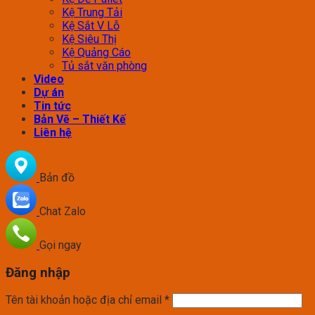
Kệ Trung Tải
Kệ Sắt V Lỗ
Kệ Siêu Thị
Kệ Quảng Cáo
Tủ sắt văn phòng
Video
Dự án
Tin tức
Bản Vẽ – Thiết Kế
Liên hệ
Bản đồ
Chat Zalo
Gọi ngay
Đăng nhập
Tên tài khoản hoặc địa chỉ email
*