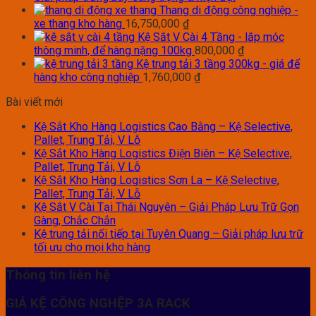
Thang di động công nghiệp -
xe thang kho hàng
16,750,000
₫
Kệ Sắt V Cài 4 Tầng - lắp móc
thông minh, để hàng nặng 100kg
800,000
₫
Kệ trung tải 3 tầng 300kg - giá để
hàng kho công nghiệp
1,760,000
₫
Bài viết mới
Kệ Sắt Kho Hàng Logistics Cao Bằng – Kệ Selective,
Pallet, Trung Tải, V Lỗ
Kệ Sắt Kho Hàng Logistics Điện Biên – Kệ Selective,
Pallet, Trung Tải, V Lỗ
Kệ Sắt Kho Hàng Logistics Sơn La – Kệ Selective,
Pallet, Trung Tải, V Lỗ
Kệ Sắt V Cài Tại Thái Nguyên – Giải Pháp Lưu Trữ Gọn
Gàng, Chắc Chắn
Kệ trung tải nối tiếp tại Tuyên Quang – Giải pháp lưu trữ
tối ưu cho mọi kho hàng
Thông tin liên hệ
GIÁ KỆ CÔNG NGHỆP 3A RACK