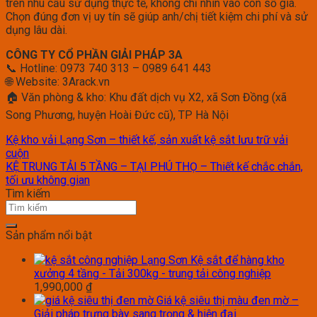
trên nhu cầu sử dụng thực tế, không chỉ nhìn vào con số giá.
Chọn đúng đơn vị uy tín sẽ giúp anh/chị tiết kiệm chi phí và sử
dụng lâu dài.
CÔNG TY CỔ PHẦN GIẢI PHÁP 3A
📞 Hotline: 0973 740 313 – 0989 641 443
🌐 Website: 3Arack.vn
🏠 Văn phòng & kho: Khu đất dịch vụ X2, xã Sơn Đồng (xã
Song Phương, huyện Hoài Đức cũ), TP Hà Nội
Kệ kho vải Lạng Sơn – thiết kế, sản xuất kệ sắt lưu trữ vải
cuộn
KỆ TRUNG TẢI 5 TẦNG – TẠI PHÚ THỌ – Thiết kế chắc chắn,
tối ưu không gian
Tìm kiếm
Sản phẩm nổi bật
Kệ sắt để hàng kho
xưởng 4 tầng - Tải 300kg - trung tải công nghiệp
1,990,000
₫
Giá kệ siêu thị màu đen mờ –
Giải pháp trưng bày sang trọng & hiện đại