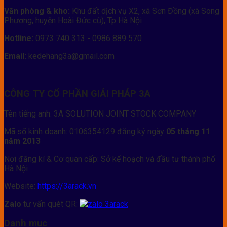
Văn phòng & kho:
Khu đất dịch vụ X2, xã Sơn Đồng (xã Song
Phương, huyện Hoài Đức cũ), Tp Hà Nội
Hotline:
0973 740 313 - 0986 889 570
Email:
kedehang3a@gmail.com
CÔNG TY CỔ PHẦN GIẢI PHÁP 3A
Tên tiếng anh: 3A SOLUTION JOINT STOCK COMPANY
Mã số kinh doanh: 0106354129 đăng ký ngày
05 tháng 11
năm 2013
Nơi đăng kí & Cơ quan cấp: Sở kế hoạch và đầu tư thành phố
Hà Nội
Website:
https://3arack.vn
Zalo
tư vấn quét QR:
Danh mục