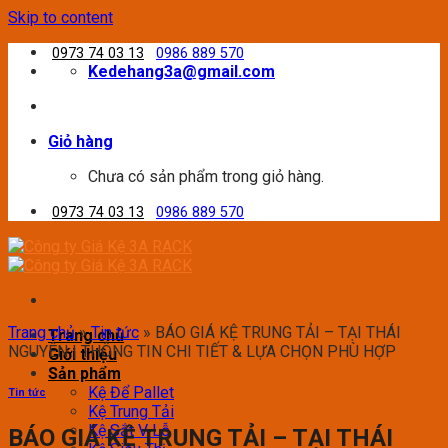
Skip to content
0973 74 03 13
0986 889 570
Kedehang3a@gmail.com
Giỏ hàng
Chưa có sản phẩm trong giỏ hàng.
0973 74 03 13
0986 889 570
Trang chủ
»
Tin tức
»
BÁO GIÁ KỆ TRUNG TẢI – TẠI THÁI
Trang chủ
NGUYÊN | THÔNG TIN CHI TIẾT & LỰA CHỌN PHÙ HỢP
Giới thiệu
Sản phẩm
Kệ Để Pallet
Tin tức
Kệ Trung Tải
Kệ Sắt V Lỗ
BÁO GIÁ KỆ TRUNG TẢI – TẠI THÁI