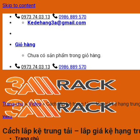
Skip to content
0973 74 03 13
0986 889 570
Kedehang3a@gmail.com
Giỏ hàng
Chưa có sản phẩm trong giỏ hàng.
0973 74 03 13
0986 889 570
Trang chủ
»
Video
»
Cách lắp kệ trung tải – lắp giá kệ hạng trun
Video
Cách lắp kệ trung tải – lắp giá kệ hạng t
Trang chủ