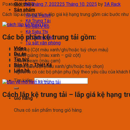
Posted on
20 Tháng 7, 2022
25 Tháng 10, 2025
by
3A Rack
Giới thiệu
Sản phẩm
Cách lắp kệ trung tải – lắp giá kệ hạng trung gồm các bước như
Kệ Để Pallet
Kệ Trung Tải
Kệ Sắt V Lỗ
Kệ Siêu Thị
Các bộ phận kệ trung tải gồm:
Kệ Quảng Cáo
Tủ sắt văn phòng
Video
Chân kệ (Cột màu xanh/ghi/hoặc tuỳ chọn màu)
Dự án
Thanh giằng (màu xanh – giữ cột)
Tin tức
Thanh beam (màu cam)
Bản Vẽ – Thiết Kế
Mâm/Sàn/đợt (màu xanh/ghi/hoặc tuỳ chọn)
Liên hệ
Ngoài ra có các bộ phận phụ (tuỳ theo yêu cầu của khách 
Tìm kiếm:
Cách lắp kệ trung tải – lắp giá kệ hạng 
Giỏ hàng
Chưa có sản phẩm trong giỏ hàng.