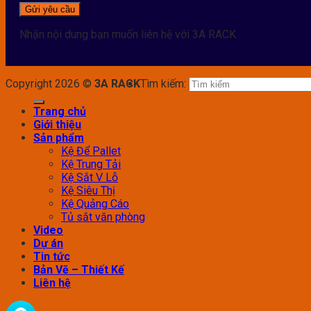
Nhận nội dung bạn muốn liên hệ với 3A RACK
Copyright 2026 ©
3A RACK
Tìm kiếm:
Trang chủ
Giới thiệu
Sản phẩm
Kệ Để Pallet
Kệ Trung Tải
Kệ Sắt V Lỗ
Kệ Siêu Thị
Kệ Quảng Cáo
Tủ sắt văn phòng
Video
Dự án
Tin tức
Bản Vẽ – Thiết Kế
Liên hệ