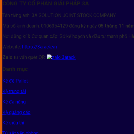
CÔNG TY CỔ PHẦN GIẢI PHÁP 3A
Tên tiếng anh: 3A SOLUTION JOINT STOCK COMPANY
Mã số kinh doanh: 0106354129 đăng ký ngày
05 tháng 11 nă
Nơi đăng kí & Cơ quan cấp: Sở kế hoạch và đầu tư thành phố Hà
Website:
https://3arack.vn
Zalo
tư vấn quét QR:
Danh mục
Kệ để Pallet
Kệ trung tải
Kệ đa năng
Kệ quảng cáo
Kệ siêu thị
Tủ sắt văn phòng