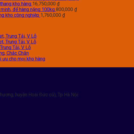
 thang kho hàng
16,750,000
₫
g minh, để hàng nặng 100kg
800,000
₫
àng kho công nghiệp
1,760,000
₫
t, Trung Tải, V Lỗ
t, Trung Tải, V Lỗ
Trung Tải, V Lỗ
àng, Chắc Chắn
tối ưu cho mọi kho hàng
hương, huyện Hoài Đức cũ), Tp Hà Nội