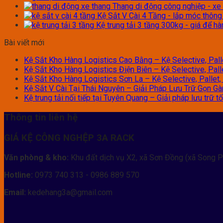
Thang di động công nghiệp - xe
Kệ Sắt V Cài 4 Tầng - lắp móc thôn
Kệ trung tải 3 tầng 300kg - giá để h
Bài viết mới
Kệ Sắt Kho Hàng Logistics Cao Bằng – Kệ Selective, Palle
Kệ Sắt Kho Hàng Logistics Điện Biên – Kệ Selective, Palle
Kệ Sắt Kho Hàng Logistics Sơn La – Kệ Selective, Pallet, 
Kệ Sắt V Cài Tại Thái Nguyên – Giải Pháp Lưu Trữ Gọn G
Kệ trung tải nối tiếp tại Tuyên Quang – Giải pháp lưu trữ 
Thông tin liên hệ
GIÁ KỆ CÔNG NGHỆP 3A RACK
Văn phòng & kho:
Khu đất dịch vụ X2, xã Sơn Đồng (xã Song P
Hotline:
0973 740 313 - 0986 889 570
Email:
kedehang3a@gmail.com