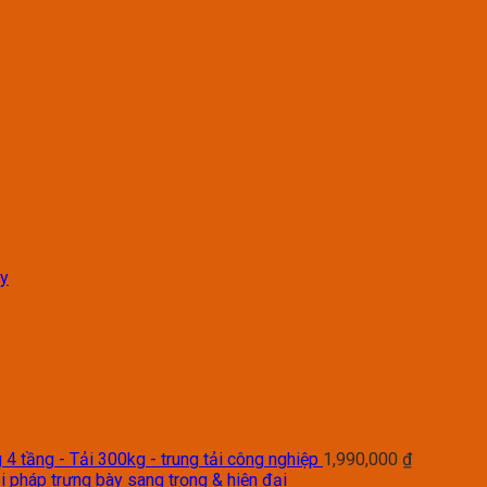
ây
4 tầng - Tải 300kg - trung tải công nghiệp
1,990,000
₫
i pháp trưng bày sang trọng & hiện đại