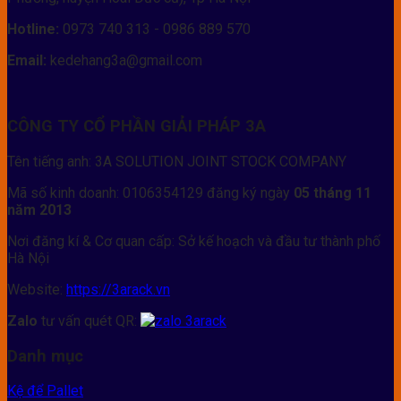
Hotline:
0973 740 313 - 0986 889 570
Email:
kedehang3a@gmail.com
CÔNG TY CỔ PHẦN GIẢI PHÁP 3A
Tên tiếng anh: 3A SOLUTION JOINT STOCK COMPANY
Mã số kinh doanh: 0106354129 đăng ký ngày
05 tháng 11
năm 2013
Nơi đăng kí & Cơ quan cấp: Sở kế hoạch và đầu tư thành phố
Hà Nội
Website:
https://3arack.vn
Zalo
tư vấn quét QR:
Danh mục
Kệ để Pallet