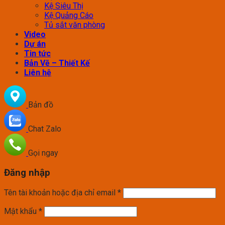
Kệ Siêu Thị
Kệ Quảng Cáo
Tủ sắt văn phòng
Video
Dự án
Tin tức
Bản Vẽ – Thiết Kế
Liên hệ
Bản đồ
Chat Zalo
Gọi ngay
Đăng nhập
Tên tài khoản hoặc địa chỉ email
*
Mật khẩu
*