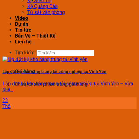
Kệ Siêu Thị
Kệ Quảng Cáo
Tủ sắt văn phòng
Video
Dự án
Tin tức
Bản Vẽ – Thiết Kế
Liên hệ
Tìm kiếm:
Giỏ hàng
Lắp đặt kệ kho hàng trung tải công nghiệp tại Vĩnh Yên
Lắp đặt kệ kho hàng trung tải công nghiệp tại Vĩnh Yên – Vừa
Chưa có sản phẩm trong giỏ hàng.
qua...
23
Th6