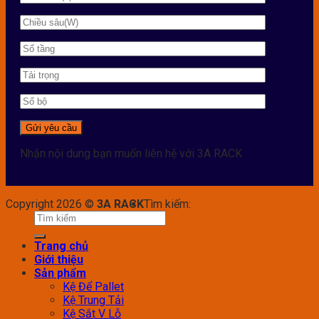
Nhận nội dung bạn muốn liên hệ với 3A RACK
Copyright 2026 ©
3A RACK
Tìm kiếm:
Trang chủ
Giới thiệu
Sản phẩm
Kệ Để Pallet
Kệ Trung Tải
Kệ Sắt V Lỗ