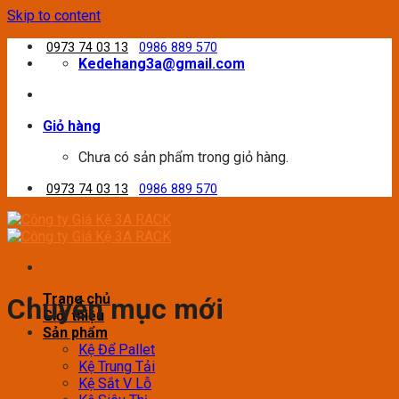
Skip to content
0973 74 03 13
0986 889 570
Kedehang3a@gmail.com
Giỏ hàng
Chưa có sản phẩm trong giỏ hàng.
0973 74 03 13
0986 889 570
Trang chủ
Chuyên mục mới
Giới thiệu
Sản phẩm
Kệ Để Pallet
Kệ Trung Tải
Kệ Sắt V Lỗ