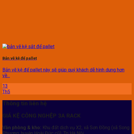
Bản vẽ kệ để pallet
Bản vẽ kệ để pallet này sẽ giúp quý khách dễ hình dung hơn
về...
13
Th5
Thông tin liên hệ
GIÁ KỆ CÔNG NGHỆP 3A RACK
Văn phòng & kho:
Khu đất dịch vụ X2, xã Sơn Đồng (xã Song
Phương, huyện Hoài Đức cũ), Tp Hà Nội