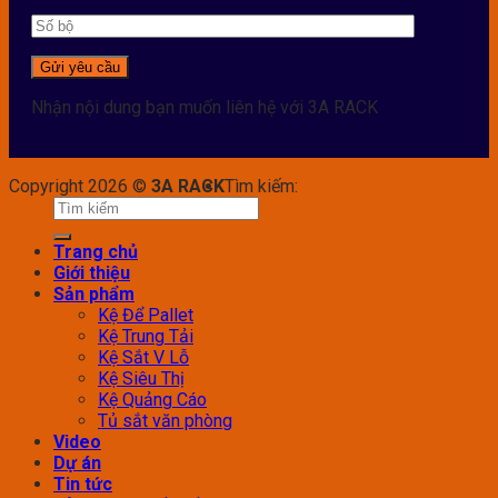
Nhận nội dung bạn muốn liên hệ với 3A RACK
Copyright 2026 ©
3A RACK
Tìm kiếm:
Trang chủ
Giới thiệu
Sản phẩm
Kệ Để Pallet
Kệ Trung Tải
Kệ Sắt V Lỗ
Kệ Siêu Thị
Kệ Quảng Cáo
Tủ sắt văn phòng
Video
Dự án
Tin tức