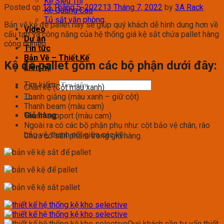
Kệ Siêu Thị
Posted on
13 Tháng 5, 2022
13 Tháng 7, 2022
by
3A Rack
Kệ Quảng Cáo
Tủ sắt văn phòng
Bản vẽ kệ để pallet này sẽ giúp quý khách dễ hình dung hơn về
Video
cấu tạo và công năng của hệ thống giá kệ sắt chứa pallet hàng
Dự án
công nghiệp.
Tin tức
Bản Vẽ – Thiết Kế
Kệ để pallet gồm các bộ phận dưới đây:
Liên hệ
Tìm kiếm:
Chân kệ (Cột màu xanh)
Thanh giằng (màu xanh – giữ cột)
Thanh beam (màu cam)
Giỏ hàng
Thanh support (màu cam)
Ngoài ra có các bộ phận phụ như: cột bảo vệ chân, rào
bảo vệ, thanh nối giữa các kệ…
Chưa có sản phẩm trong giỏ hàng.
Quý khách cần tư vấn thiết