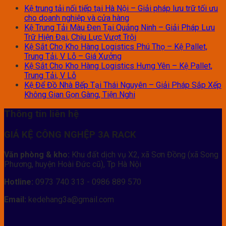
Kệ trung tải nối tiếp tại Hà Nội – Giải pháp lưu trữ tối ưu
cho doanh nghiệp và cửa hàng
Kệ Trung Tải Màu Đen Tại Quảng Ninh – Giải Pháp Lưu
Trữ Hiện Đại, Chịu Lực Vượt Trội
Kệ Sắt Cho Kho Hàng Logistics Phú Thọ – Kệ Pallet,
Trung Tải, V Lỗ – Giá Xưởng
Kệ Sắt Cho Kho Hàng Logistics Hưng Yên – Kệ Pallet,
Trung Tải, V Lỗ
Kệ Để Đồ Nhà Bếp Tại Thái Nguyên – Giải Pháp Sắp Xếp
Không Gian Gọn Gàng, Tiện Nghi
Thông tin liên hệ
GIÁ KỆ CÔNG NGHỆP 3A RACK
Văn phòng & kho:
Khu đất dịch vụ X2, xã Sơn Đồng (xã Song
Phương, huyện Hoài Đức cũ), Tp Hà Nội
Hotline:
0973 740 313 - 0986 889 570
Email:
kedehang3a@gmail.com