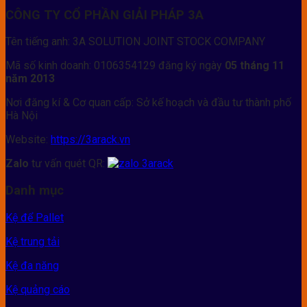
CÔNG TY CỔ PHẦN GIẢI PHÁP 3A
Tên tiếng anh: 3A SOLUTION JOINT STOCK COMPANY
Mã số kinh doanh: 0106354129 đăng ký ngày
05 tháng 11
năm 2013
Nơi đăng kí & Cơ quan cấp: Sở kế hoạch và đầu tư thành phố
Hà Nội
Website:
https://3arack.vn
Zalo
tư vấn quét QR:
Danh mục
Kệ để Pallet
Kệ trung tải
Kệ đa năng
Kệ quảng cáo