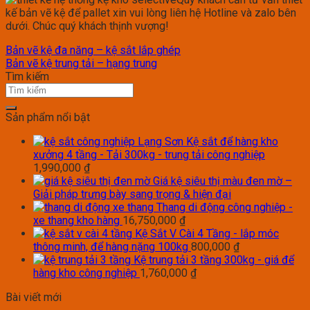
kế bản vẽ kệ để pallet xin vui lòng liên hệ Hotline và zalo bên
dưới. Chúc quý khách thịnh vượng!
Bản vẽ kệ đa năng – kệ sắt lắp ghép
Bản vẽ kệ trung tải – hạng trung
Tìm kiếm
Sản phẩm nổi bật
Kệ sắt để hàng kho
xưởng 4 tầng - Tải 300kg - trung tải công nghiệp
1,990,000
₫
Giá kệ siêu thị màu đen mờ –
Giải pháp trưng bày sang trọng & hiện đại
Thang di động công nghiệp -
xe thang kho hàng
16,750,000
₫
Kệ Sắt V Cài 4 Tầng - lắp móc
thông minh, để hàng nặng 100kg
800,000
₫
Kệ trung tải 3 tầng 300kg - giá để
hàng kho công nghiệp
1,760,000
₫
Bài viết mới