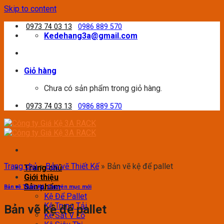
Skip to content
0973 74 03 13
0986 889 570
Kedehang3a@gmail.com
Giỏ hàng
Chưa có sản phẩm trong giỏ hàng.
0973 74 03 13
0986 889 570
Trang chủ
»
Bản vẽ Thiết Kế
»
Bản vẽ kệ để pallet
Trang chủ
Giới thiệu
Sản phẩm
Bản vẽ Thiết Kế
,
Chuyên mục mới
Kệ Để Pallet
Kệ Trung Tải
Bản vẽ kệ để pallet
Kệ Sắt V Lỗ