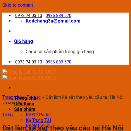
Skip to content
0973 74 03 13
0986 889 570
Kedehang3a@gmail.com
Giỏ hàng
Chưa có sản phẩm trong giỏ hàng.
0973 74 03 13
0986 889 570
Trang chủ
»
Tin tức
»
Đặt làm kệ sắt theo yêu cầu tại Hà Nội
Trang chủ
và các tỉnh
Giới thiệu
Sản phẩm
Kệ Để Pallet
Tin tức
Kệ Trung Tải
Kệ Sắt V Lỗ
Đặt làm kệ sắt theo yêu cầu tại Hà Nội