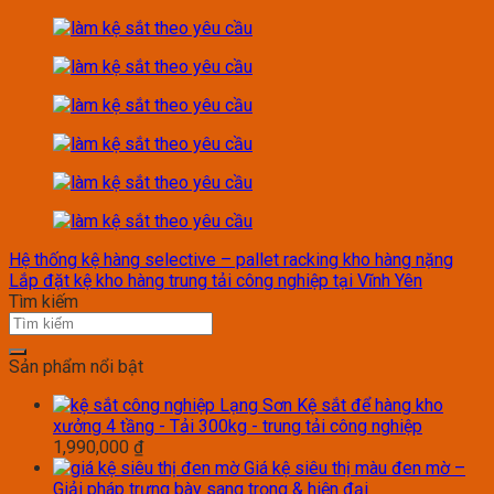
Hệ thống kệ hàng selective – pallet racking kho hàng nặng
Lắp đặt kệ kho hàng trung tải công nghiệp tại Vĩnh Yên
Tìm kiếm
Sản phẩm nổi bật
Kệ sắt để hàng kho
xưởng 4 tầng - Tải 300kg - trung tải công nghiệp
1,990,000
₫
Giá kệ siêu thị màu đen mờ –
Giải pháp trưng bày sang trọng & hiện đại