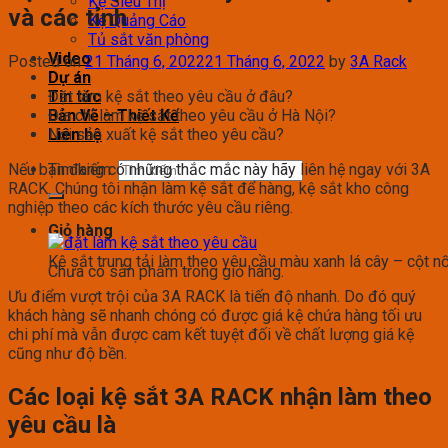
Kệ Siêu Thị
và các tỉnh
Kệ Quảng Cáo
Tủ sắt văn phòng
Video
Posted on
21 Tháng 6, 2022
21 Tháng 6, 2022
by
3A Rack
Dự án
Đặt làm kệ sắt theo yêu cầu ở đâu?
Tin tức
Địa chỉ làm kệ sắt theo yêu cầu ở Hà Nội?
Bản Vẽ – Thiết Kế
Nơi sản xuất kệ sắt theo yêu cầu?
Liên hệ
Nếu bạn đang có những thắc mắc này hãy liên hệ ngay với 3A
Tìm kiếm:
RACK. Chúng tôi nhận làm kệ sắt để hàng, kệ sắt kho công
nghiệp theo các kích thước yêu cầu riêng.
Giỏ hàng
Kệ sắt trung tải làm theo yêu cầu màu xanh lá cây – cột n
Chưa có sản phẩm trong giỏ hàng.
Ưu điểm vượt trội của 3A RACK là tiến độ nhanh. Do đó quý
khách hàng sẽ nhanh chóng có được giá kệ chứa hàng tối ưu
chi phí mà vẫn được cam kết tuyệt đối về chất lượng giá kệ
cũng như độ bền.
Các loại kệ sắt 3A RACK nhận làm theo
yêu cầu là