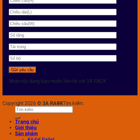
Nhận nội dung bạn muốn liên hệ với 3A RACK
Copyright 2026 ©
3A RACK
Tìm kiếm:
Trang chủ
Giới thiệu
Sản phẩm
Kệ Để Pallet