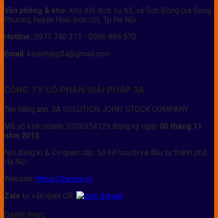
Văn phòng & kho:
Khu đất dịch vụ X2, xã Sơn Đồng (xã Song
Phương, huyện Hoài Đức cũ), Tp Hà Nội
Hotline:
0973 740 313 - 0986 889 570
Email:
kedehang3a@gmail.com
CÔNG TY CỔ PHẦN GIẢI PHÁP 3A
Tên tiếng anh: 3A SOLUTION JOINT STOCK COMPANY
Mã số kinh doanh: 0106354129 đăng ký ngày
05 tháng 11
năm 2013
Nơi đăng kí & Cơ quan cấp: Sở kế hoạch và đầu tư thành phố
Hà Nội
Website:
https://3arack.vn
Zalo
tư vấn quét QR:
Danh mục