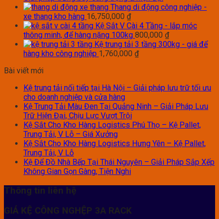
Thang di động công nghiệp -
xe thang kho hàng
16,750,000
₫
Kệ Sắt V Cài 4 Tầng - lắp móc
thông minh, để hàng nặng 100kg
800,000
₫
Kệ trung tải 3 tầng 300kg - giá để
hàng kho công nghiệp
1,760,000
₫
Bài viết mới
Kệ trung tải nối tiếp tại Hà Nội – Giải pháp lưu trữ tối ưu
cho doanh nghiệp và cửa hàng
Kệ Trung Tải Màu Đen Tại Quảng Ninh – Giải Pháp Lưu
Trữ Hiện Đại, Chịu Lực Vượt Trội
Kệ Sắt Cho Kho Hàng Logistics Phú Thọ – Kệ Pallet,
Trung Tải, V Lỗ – Giá Xưởng
Kệ Sắt Cho Kho Hàng Logistics Hưng Yên – Kệ Pallet,
Trung Tải, V Lỗ
Kệ Để Đồ Nhà Bếp Tại Thái Nguyên – Giải Pháp Sắp Xếp
Không Gian Gọn Gàng, Tiện Nghi
Thông tin liên hệ
GIÁ KỆ CÔNG NGHỆP 3A RACK