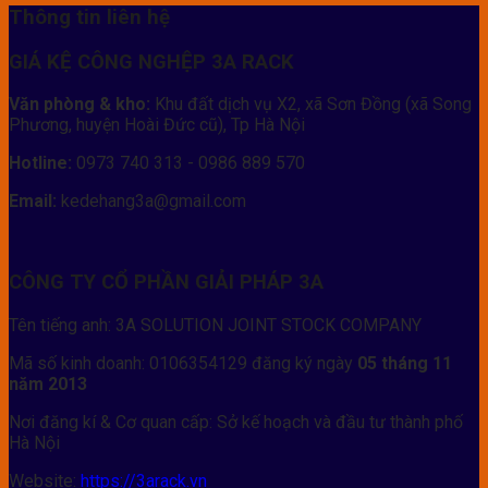
Thông tin liên hệ
GIÁ KỆ CÔNG NGHỆP 3A RACK
Văn phòng & kho:
Khu đất dịch vụ X2, xã Sơn Đồng (xã Song
Phương, huyện Hoài Đức cũ), Tp Hà Nội
Hotline:
0973 740 313 - 0986 889 570
Email:
kedehang3a@gmail.com
CÔNG TY CỔ PHẦN GIẢI PHÁP 3A
Tên tiếng anh: 3A SOLUTION JOINT STOCK COMPANY
Mã số kinh doanh: 0106354129 đăng ký ngày
05 tháng 11
năm 2013
Nơi đăng kí & Cơ quan cấp: Sở kế hoạch và đầu tư thành phố
Hà Nội
Website:
https://3arack.vn