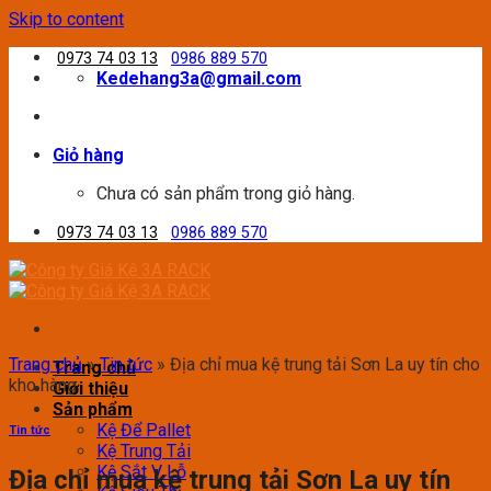
Skip to content
0973 74 03 13
0986 889 570
Kedehang3a@gmail.com
Giỏ hàng
Chưa có sản phẩm trong giỏ hàng.
0973 74 03 13
0986 889 570
Trang chủ
»
Tin tức
»
Địa chỉ mua kệ trung tải Sơn La uy tín cho
Trang chủ
kho hàng
Giới thiệu
Sản phẩm
Kệ Để Pallet
Tin tức
Kệ Trung Tải
Kệ Sắt V Lỗ
Địa chỉ mua kệ trung tải Sơn La uy tín