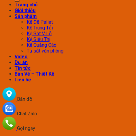
Trang chủ
Giới thiệu
Sản phẩm
Kệ Để Pallet
Kệ Trung Tải
Kệ Sắt V Lỗ
Kệ Siêu Thị
Kệ Quảng Cáo
Tủ sắt văn phòng
Video
Dự án
Tin tức
Bản Vẽ – Thiết Kế
Liên hệ
Bản đồ
Chat Zalo
Gọi ngay