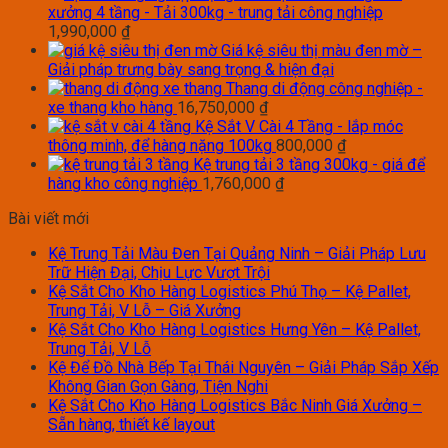
xưởng 4 tầng - Tải 300kg - trung tải công nghiệp
1,990,000
₫
Giá kệ siêu thị màu đen mờ –
Giải pháp trưng bày sang trọng & hiện đại
Thang di động công nghiệp -
xe thang kho hàng
16,750,000
₫
Kệ Sắt V Cài 4 Tầng - lắp móc
thông minh, để hàng nặng 100kg
800,000
₫
Kệ trung tải 3 tầng 300kg - giá để
hàng kho công nghiệp
1,760,000
₫
Bài viết mới
Kệ Trung Tải Màu Đen Tại Quảng Ninh – Giải Pháp Lưu
Trữ Hiện Đại, Chịu Lực Vượt Trội
Kệ Sắt Cho Kho Hàng Logistics Phú Thọ – Kệ Pallet,
Trung Tải, V Lỗ – Giá Xưởng
Kệ Sắt Cho Kho Hàng Logistics Hưng Yên – Kệ Pallet,
Trung Tải, V Lỗ
Kệ Để Đồ Nhà Bếp Tại Thái Nguyên – Giải Pháp Sắp Xếp
Không Gian Gọn Gàng, Tiện Nghi
Kệ Sắt Cho Kho Hàng Logistics Bắc Ninh Giá Xưởng –
Sẵn hàng, thiết kế layout