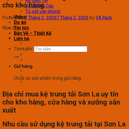
Kệ Siêu Thị
cho kho hàng
Kệ Quảng Cáo
Tủ sắt văn phòng
Video
Posted on
7 Tháng 2, 2026
7 Tháng 2, 2026
by
3A Rack
Dự án
Mục lục
Tin tức
Bản Vẽ – Thiết Kế
Liên hệ
Tìm kiếm:
Giỏ hàng
Chưa có sản phẩm trong giỏ hàng.
Địa chỉ mua kệ trung tải Sơn La uy tín
cho kho hàng, cửa hàng và xưởng sản
xuất
Nhu cầu sử dụng kệ trung tải tại Sơn La