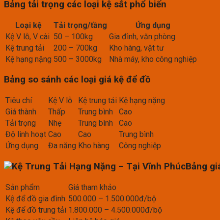
Bảng tải trọng các loại kệ sắt phổ biến
Loại kệ
Tải trọng/tầng
Ứng dụng
Kệ V lỗ, V cài
50 – 100kg
Gia đình, văn phòng
Kệ trung tải
200 – 700kg
Kho hàng, vật tư
Kệ hạng nặng
500 – 3000kg
Nhà máy, kho công nghiệp
Bảng so sánh các loại giá kệ để đồ
Tiêu chí
Kệ V lỗ
Kệ trung tải
Kệ hạng nặng
Giá thành
Thấp
Trung bình
Cao
Tải trọng
Nhẹ
Trung bình
Cao
Độ linh hoạt
Cao
Cao
Trung bình
Ứng dụng
Đa năng
Kho hàng
Công nghiệp
Bảng gi
Sản phẩm
Giá tham khảo
Kệ để đồ gia đình
500.000 – 1.500.000đ/bộ
Kệ để đồ trung tải
1.800.000 – 4.500.000đ/bộ