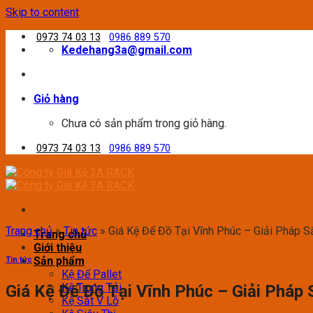
Skip to content
0973 74 03 13
0986 889 570
Kedehang3a@gmail.com
Giỏ hàng
Chưa có sản phẩm trong giỏ hàng.
0973 74 03 13
0986 889 570
Trang chủ
»
Tin tức
»
Giá Kệ Để Đồ Tại Vĩnh Phúc – Giải Pháp 
Trang chủ
Giới thiệu
Sản phẩm
Tin tức
Kệ Để Pallet
Kệ Trung Tải
Giá Kệ Để Đồ Tại Vĩnh Phúc – Giải Pháp
Kệ Sắt V Lỗ