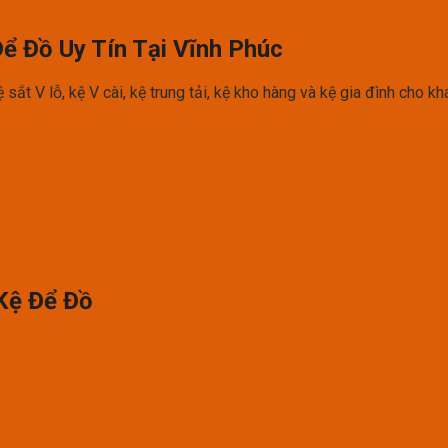
Để Đồ Uy Tín Tại Vĩnh Phúc
ắt V lỗ, kệ V cài, kệ trung tải, kệ kho hàng và kệ gia đình cho kh
Kệ Để Đồ