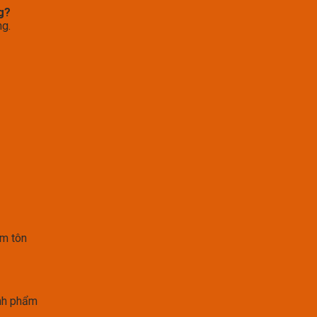
g?
ng.
âm tôn
ành phẩm