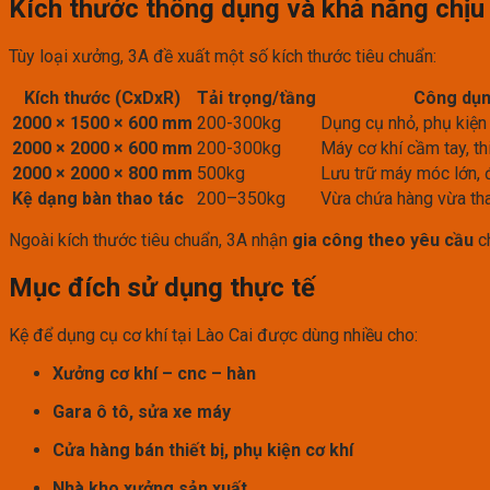
Kích thước thông dụng và khả năng chịu 
Tùy loại xưởng, 3A đề xuất một số kích thước tiêu chuẩn:
Kích thước (CxDxR)
Tải trọng/tầng
Công dụ
2000 × 1500 × 600 mm
200-300kg
Dụng cụ nhỏ, phụ kiện
2000 × 2000 × 600 mm
200-300kg
Máy cơ khí cầm tay, th
2000 × 2000 × 800 mm
500kg
Lưu trữ máy móc lớn, 
Kệ dạng bàn thao tác
200–350kg
Vừa chứa hàng vừa tha
Ngoài kích thước tiêu chuẩn, 3A nhận
gia công theo yêu cầu
ch
Mục đích sử dụng thực tế
Kệ để dụng cụ cơ khí tại Lào Cai được dùng nhiều cho:
Xưởng cơ khí – cnc – hàn
Gara ô tô, sửa xe máy
Cửa hàng bán thiết bị, phụ kiện cơ khí
Nhà kho xưởng sản xuất