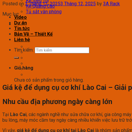
Kệ Siêu Thị
Posted on
3 Tháng 12, 2025
3 Tháng 12, 2025
by
3A Rack
Kệ Quảng Cáo
Tủ sắt văn phòng
Mục lục
Video
Dự án
Tin tức
Bản Vẽ – Thiết Kế
Liên hệ
Tìm kiếm:
Giỏ hàng
Chưa có sản phẩm trong giỏ hàng.
Giá kệ để dụng cụ cơ khí Lào Cai – Giải 
Nhu cầu địa phương ngày càng lớn
Tại
Lào Cai
, các ngành nghề như sửa chữa cơ khí, gia công máy 
bu lông, máy móc cầm tay ngày càng nhiều khiến việc lưu trữ trở 
Vì vậy,
giá kệ để dụng cụ cơ khí tại Lào Cai
là nhóm sản phẩm 