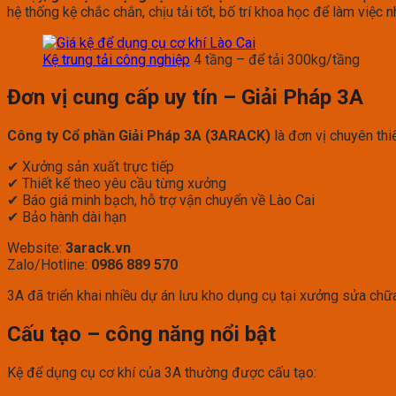
hệ thống kệ chắc chắn, chịu tải tốt, bố trí khoa học để làm việc 
Kệ trung tải công nghiệp
4 tầng – để tải 300kg/tầng
Đơn vị cung cấp uy tín – Giải Pháp 3A
Công ty Cổ phần Giải Pháp 3A (3ARACK)
là đơn vị chuyên thi
✔ Xưởng sản xuất trực tiếp
✔ Thiết kế theo yêu cầu từng xưởng
✔ Báo giá minh bạch, hỗ trợ vận chuyển về Lào Cai
✔ Bảo hành dài hạn
Website:
3arack.vn
Zalo/Hotline:
0986 889 570
3A đã triển khai nhiều dự án lưu kho dụng cụ tại xưởng sửa chữ
Cấu tạo – công năng nổi bật
Kệ để dụng cụ cơ khí của 3A thường được cấu tạo: