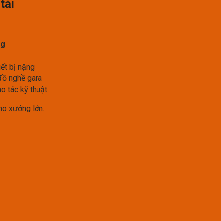
tải
ng
iết bị nặng
đồ nghề gara
o tác kỹ thuật
o xưởng lớn.