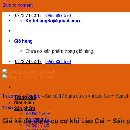
Skip to content
0973 74 03 13
0986 889 570
Kedehang3a@gmail.com
Giỏ hàng
Chưa có sản phẩm trong giỏ hàng.
0973 74 03 13
0986 889 570
Trang chủ
»
Tin tức
»
Giá kệ để dụng cụ cơ khí Lào Cai – Sản ph
Trang chủ
Giới thiệu
Sản phẩm
Tin tức
Kệ Để Pallet
Kệ Trung Tải
Giá kệ để dụng cụ cơ khí Lào Cai – Sản 
Kệ Sắt V Lỗ