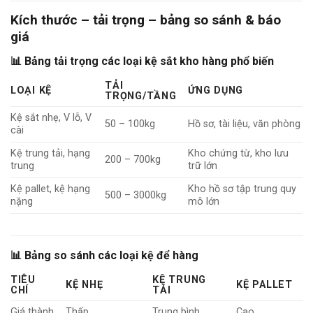
Kích thước – tải trọng – bảng so sánh & báo
giá
📊 Bảng tải trọng các loại kệ sắt kho hàng phổ biến
TẢI
LOẠI KỆ
ỨNG DỤNG
TRỌNG/TẦNG
Kệ sắt nhẹ, V lỗ, V
50 – 100kg
Hồ sơ, tài liệu, văn phòng
cài
Kệ trung tải, hạng
Kho chứng từ, kho lưu
200 – 700kg
trung
trữ lớn
Kệ pallet, kệ hạng
Kho hồ sơ tập trung quy
500 – 3000kg
nặng
mô lớn
📊 Bảng so sánh các loại kệ để hàng
TIÊU
KỆ TRUNG
KỆ NHẸ
KỆ PALLET
CHÍ
TẢI
Giá thành
Thấp
Trung bình
Cao