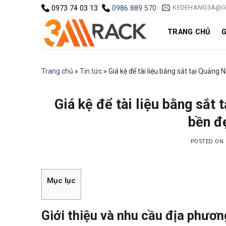
Skip
KEDEHANG3A@G
0973 74 03 13
0986 889 570
to
content
TRANG CHỦ
G
Trang chủ
»
Tin tức
»
Giá kệ để tài liệu bằng sắt tại Quảng 
Giá kệ để tài liệu bằng sắt 
bền đ
POSTED ON
Mục lục
Giới thiệu và nhu cầu địa phươn