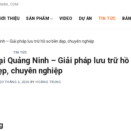
MAIL.COM
IỚI THIỆU
SẢN PHẨM
VIDEO
DỰ ÁN
TIN TỨC
BẢN
Ninh – Giải pháp lưu trữ hồ sơ bền đẹp, chuyên nghiệp
TIN TỨC
tại Quảng Ninh – Giải pháp lưu trữ hồ
ẹp, chuyên nghiệp
23 THÁNG 6, 2026
BY
HOÀNG TRUNG
g