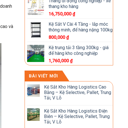
Thang di động công nghiệp - xe
c doanh
thang kho hàng
16,750,000
₫
Kệ Sắt V Cài 4 Tầng - lắp móc
 cao và
thông minh, để hàng nặng 100kg
800,000
₫
Kệ trung tải 3 tầng 300kg - giá
để hàng kho công nghiệp
1,760,000
₫
BÀI VIẾT MỚI
Kệ Sắt Kho Hàng Logistics Cao
Bằng – Kệ Selective, Pallet, Trung
Tải, V Lỗ
Kệ Sắt Kho Hàng Logistics Điện
Biên – Kệ Selective, Pallet, Trung
Tải, V Lỗ