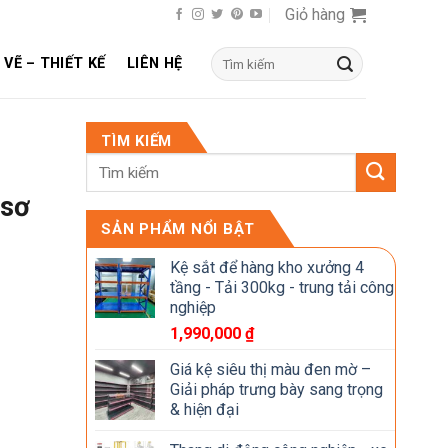
Giỏ hàng
Tìm
 VẼ – THIẾT KẾ
LIÊN HỆ
kiếm:
TÌM KIẾM
 sơ
SẢN PHẨM NỔI BẬT
Kệ sắt để hàng kho xưởng 4
tầng - Tải 300kg - trung tải công
nghiệp
1,990,000
₫
Giá kệ siêu thị màu đen mờ –
Giải pháp trưng bày sang trọng
& hiện đại